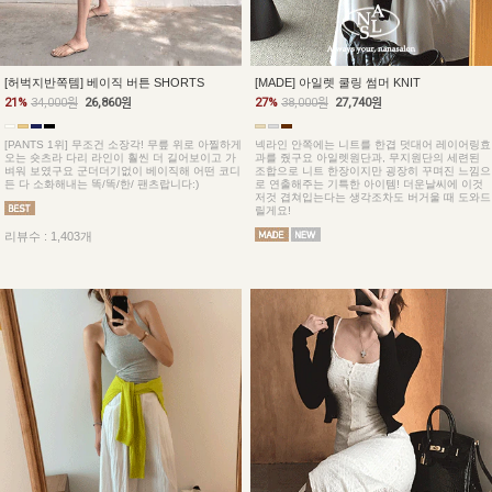
[허벅지반쪽템] 베이직 버튼 SHORTS
[MADE] 아일렛 쿨링 썸머 KNIT
21%
34,000원
26,860원
27%
38,000원
27,740원
[PANTS 1위] 무조건 소장각! 무릎 위로 아찔하게
넥라인 안쪽에는 니트를 한겹 덧대어 레이어링효
오는 숏츠라 다리 라인이 훨씬 더 길어보이고 가
과를 줬구요 아일렛원단과, 무지원단의 세련된
벼워 보였구요 군더더기없이 베이직해 어떤 코디
조합으로 니트 한장이지만 굉장히 꾸며진 느낌으
든 다 소화해내는 똑/똑/한/ 팬츠랍니다:)
로 연출해주는 기특한 아이템! 더운날씨에 이것
저것 겹쳐입는다는 생각조차도 버거울 때 도와드
릴게요!
리뷰수 : 1,403개