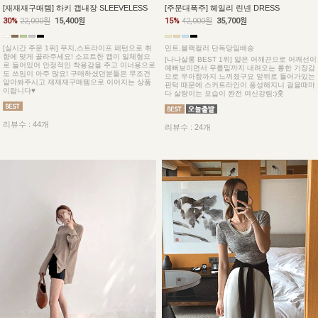
[재재재구매템] 하키 캡내장 SLEEVELESS
[주문대폭주] 헤일리 린넨 DRESS
30%
22,000원
15,400원
15%
42,000원
35,700원
[실시간 주문 1위] 무지,스트라이프 패턴으로 취
민트,블랙컬러 단독당일배송
향에 맞게 골라주세요! 소프트한 캡이 일체형으
[나나살롱 BEST 1위] 얇은 어깨끈으로 어깨선이
로 들어있어 안정적인 착용감을 주고 이너용으로
예뻐보이면서 무릎밑까지 내려오는 롱한 기장감
도 쓰임이 아주 많요! 구매하셨던분들은 무조건
으로 우아함까지 느껴졌구요 앞뒤로 들어가있는
알아봐주시고 재재재구매템으로 이어지는 상품
핀턱 때문에 스커트라인이 풍성해지니 걸을때마
이랍니다♥
다 살랑이는 모습이 완전 여신강림:)훗
리뷰수 : 44개
리뷰수 : 24개