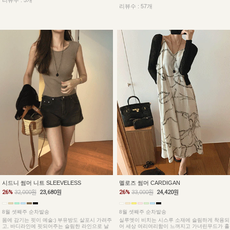
리뷰수 : 5개
리뷰수 : 57개
시드니 썸머 니트 SLEEVELESS
멜로즈 썸머 CARDIGAN
26%
32,000원
23,680원
26%
33,000원
24,420원
8월 셋째주 순차발송
8월 셋째주 순차발송
몸에 감기는 핏이 예술:) 부유방도 살포시 가려주
실루엣이 비치는 시스루 소재에 슬림하게 착용되
고, 바디라인에 핏되어주는 슬림한 라인으로 날
어 세상 여리여리함이 느껴지고 가녀린무드가 흘