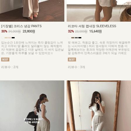
[기장별] 크리스 냉감 PANTS
리코타 셔링 캡내장 SLEEVELESS
30%
34,000원
23,800원
32%
23,000원
15,640원
입는순간 1초만에 느껴지는 즉각 쿨링감이 느껴
핏 예쁘고, 착용감 좋고, 속옷 걱정까지 해결해주
지고 아무리 땀 흘려도 달라붙지 않는 쾌적함까
는 나시아이템:) 허리 옆셔링이 더해져 한층 더
지! 덕분에 꿉꿉하고 더운 날에도 이 바지 입은날
잘록해보이는 효과와 적당한 어깨끈에 부유방도
은, 기분좋게 하루를 보낼 수 있었어요☆
잘 감춰주어 만족스러움은 2배가 되실 거예요
리뷰수 : 2개
리뷰수 : 3개