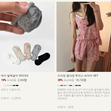
데이 발목골지 SOCKS
드리밍 캡내장 투피스 파자마 SET
18%
2,500원
2,050원
28%
26,000원
18,720원
편하고 가볍게 쏙-
[INNER 1위] 뭐 입지? 각각 다른 컬러들과 패턴
들로 준비되어있어요★ 담백하고 쾌적한 착용감
으로 여름에 홀가분하게 홈웨어로 즐길 수 있는
리뷰수 : 1,129개
세트예요
리뷰수 : 18개