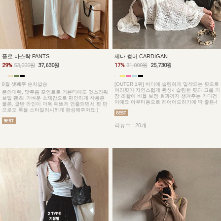
플로 바스락 PANTS
제나 썸머 CARDIGAN
29%
53,000원
37,630원
17%
31,000원
25,730원
8월 셋째주 순차발송
[OUTER 1위] 바디에 슬림하게 밀착되는 핏으로
여리핏이 자연스럽게 완성-! 슬림한 핏과 크롭 기
문의대란, 맞주름 포인트로 기본티에도 멋스러워
장 조합이 비율 보정 효과까지 챙겨주는 가디건
보일 팬츠! 가벼운 소재감으로 편안하게 착용은
이예요 아우터용으로 레이어드하기에 딱 좋은-!
물론, 골반 라인이 더욱 예쁘게 연출되면서 핏 만
으로도 룩을 스타일리시하게 완성해주어요:)
리뷰수 : 20개