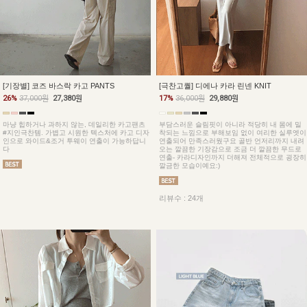
[기장별] 코즈 바스락 카고 PANTS
[극찬고퀄] 디에나 카라 린넨 KNIT
26%
37,000원
27,380원
17%
36,000원
29,880원
마냥 힙하거나 과하지 않는, 데일리한 카고팬츠
부담스러운 슬림핏이 아니라 적당히 내 몸에 밀
#지인극찬템. 가볍고 시원한 텍스처에 카고 디자
착되는 느낌으로 부해보임 없이 여리한 실루엣이
인으로 와이드&조거 투웨이 연출이 가능하답니
연출되어 만족스러웠구요 골반 언저리까지 내려
다
오는 깔끔한 기장감으로 조금 더 깔끔한 무드로
연출- 카라디자인까지 더해져 전체적으로 굉장히
깔금한 모습이예요:)
리뷰수 : 24개