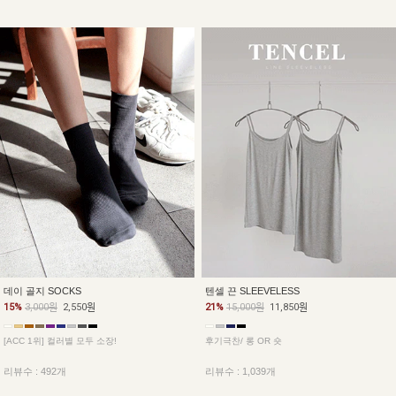
데이 골지 SOCKS
텐셀 끈 SLEEVELESS
15%
3,000원
2,550원
21%
15,000원
11,850원
[ACC 1위] 컬러별 모두 소장!
후기극찬/ 롱 OR 숏
리뷰수 : 492개
리뷰수 : 1,039개