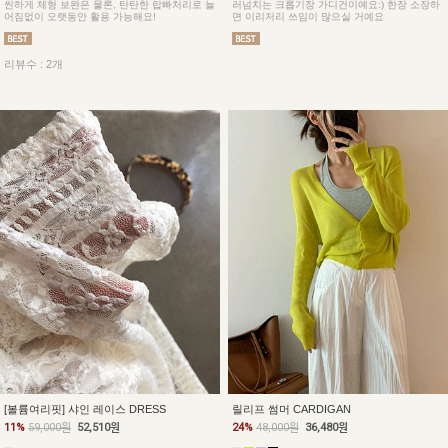
씬하게 체형 보완은 물론, 탄탄한 랍빠처리로 늘
러넘치는 크롭기장 가디건이예요:) 한장 소장하
어짐없이 오랫동안 활용 가능해요!
면 이리저리 쓰임이 많으실 거예요
리뷰수 : 2개
[볼륨여리핏] 샤인 레이스 DRESS
릴리프 썸머 CARDIGAN
11%
59,000원
52,510원
24%
48,000원
36,480원