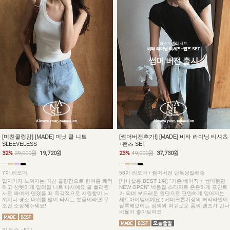
[미친쿨링감] [MADE] 미닛 쿨 니트
[썸머버전추가!] [MADE] 비타 라이닝 티셔츠
SLEEVELESS
+팬츠 SET
32%
29,000원
19,720원
23%
49,000원
37,730원
7차 리오더
58차 리오더 / 썸머버전 단독당일배송
입자마자 느껴지는 미친 쿨링감으로 한여름 쾌적
[나나살롱 BEST 1위] "기존 베이직 + 썸머원단
하고 산뜻하게 입혀질 니트 나시예요 쿨 폴리원
NEW OPEN" 박음질 스티치로 은은하게 포인트
사로 짜여져 만졌을 때 즉각적으로 시원함이 느
가 되며 부드러운 원단으로 편안하게 입어지는
껴지니 평소 더위를 많이 타시는 분들이라면 무
세트아이템이예요:) 세미크롭기장의 허리라인이
조건 소장해주세요!
잘록해보이는 상의와 여유로운 품의 팬츠가 만나
비율이 좋아보여요