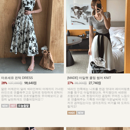
마르세유 핀턱 DRESS
[MADE] 아일렛 쿨링 썸머 KNIT
28%
137,000원
98,640원
27%
38,000원
27,740원
얇은 어깨끈이 달려 넥라인부터 어깨까지 가녀린
넥라인 안쪽에는 니트를 한겹 덧대어 레이어링효
라인으로 연출해주고요 앞뒤로 탄탄하게 핀턱이
과를 줬구요 아일렛원단과, 무지원단의 세련된
잡혀있어 허리에 코르셋을한듯 우아해보이고 굉
조합으로 니트 한장이지만 굉장히 꾸며진 느낌으
장히 날씬하게도 연출되었어요♡
로 연출해주는 기특한 아이템! 더운날씨에 이것
저것 겹쳐입는다는 생각조차도 버거울 때 도와드
릴게요!