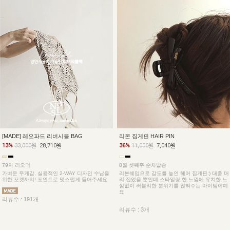
[MADE] 레오파드 리버시블 BAG
리본 집게핀 HAIR PIN
13%
33,000원
28,710원
36%
11,000원
7,040원
79차 리오더
8월 셋째주 순차발송
가벼운 무게감, 실용적인 2-WAY 디자인 수납을
리본쉐입으로 감도를 높인 헤어 집게핀:) 대충 머
위한 포켓까지! 포인트로 멋스럽게 들어주세요
리 집었을 뿐인데 스타일링 한 느낌에 유치한 느
낌없이 러블리한 분위기를 얹혀주는 아이템이예
요
리뷰수 : 191개
리뷰수 : 3개