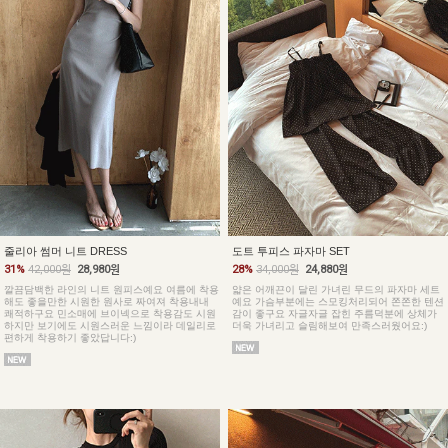
줄리아 썸머 니트 DRESS
도트 투피스 파자마 SET
31%
42,000원
28,980원
28%
34,000원
24,880원
깔끔담백한 라인의 니트 원피스예요 여름에 착용
얇은 어깨끈이 달린 가녀린 무드의 파자마 세트
해도 좋을만한 시원한 원사로 짜여져 착용내내
예요 가슴부분에는 스모킹처리되어 쫀쫀한 텐션
쾌적하구요 민소매에 브이넥으로 착용감도 시원
감이 좋구요 자글자글 잡힌 주름덕분에 상체가
하지만 보기에도 시원스러운 느낌이라 데일리로
더욱 가녀리고 슬림해보여 만족스러웠어요:)
편하게 착용하기 좋았답니다:)