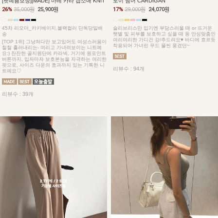
토이 썸머 CARDIGAN
[핏예쁨보장][MADE] 마레 카라 캡소매 KNIT
17%
29,000원
24,070원
26%
35,000원
25,900원
슬리브리스만 입기엔 부담스러울 때 or 뜨거운
45차 리오더_카키베이지,블랙컬러 단독당일배
햇볕 및 피부를 보호하고 싶을 때 등 안성맞춤인
송
여리여리한 가디건 강/추드려요♥ 바디에 흐르듯
[TOP 1위] 그냥쳐다만 보고있어도 여성스러움이
착용되어 가녀린 무드 물씬 풍겼던~
철철 흘러내리는- 여리고 가녀려보이는 니트예
요:) 잔잔한 골지원단에 카라넥, 거기에 원포인트
버튼까지, 입자마자 보호본능을 자극하는 여리한
핏으로, 사이즈 다운의 효과까지 있는 기특한 니
리뷰수 : 94개
트예요♡
리뷰수 : 39개