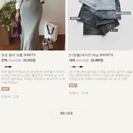
코모 썸머 크롭 SHIRTS
[기장별] 데이빗 데님 SHORTS
27%
35,000원
25,500원
16%
32,000원
26,880원
아주 얇은 두께감으로 은은하게 피부결이 비쳐지
(숏,기본) 촌스럽지않고 매일 입어도 질리지 않을
니 은근 섹시한 느낌도 들었구요 무더운 날 이거
데님 반바지예요! 두가지 기장으로 취향에 맞는
하나만 걸쳐줘도 자외선 차단되는 효과까지 느껴
기장감으로 선택이 가능하답니다 '숏 or 기본'
지실거예요☆
리뷰수 : 17개
리뷰수 : 1개
MORE