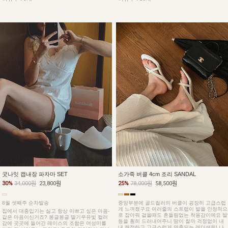
굿나잇 캡내장 파자마 SET
소가죽 버클 4cm 조리 SANDAL
30%
34,000원
23,800원
25%
78,000원
58,500원
8월 셋째주 순차발송
중앙부분에 골드컬러의 버클이 굉장히 고급스럽
게 느껴졌구요 여러줄의 스트랩이 발을 안정적으
집에서 대충입기는 싫고 항상 이쁘고 싶은 마음-
로 잡아줘 걸을때도 흔들림없는 착용감이예요 발
같은 마음이신거죠? 몽글몽글 딸기우유빛 컬러
등을 훤히 드러내어주니 땀이 찰까 걱정없이 내
감에 곳곳에 들어간 레이스의 조합은 여성미를
내 쾌적하고 고급스럽게 연출되는 레더샌들! 나