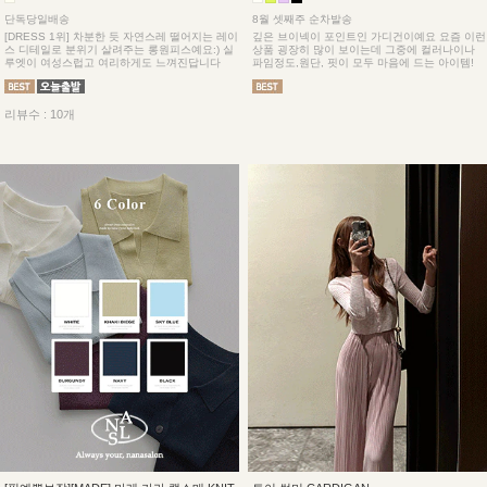
단독당일배송
8월 셋째주 순차발송
[DRESS 1위] 차분한 듯 자연스레 떨어지는 레이
깊은 브이넥이 포인트인 가디건이예요 요즘 이런
스 디테일로 분위기 살려주는 롱원피스예요:) 실
상품 굉장히 많이 보이는데 그중에 컬러나이나
루엣이 여성스럽고 여리하게도 느껴진답니다
파임정도,원단, 핏이 모두 마음에 드는 아이템!
리뷰수 : 10개