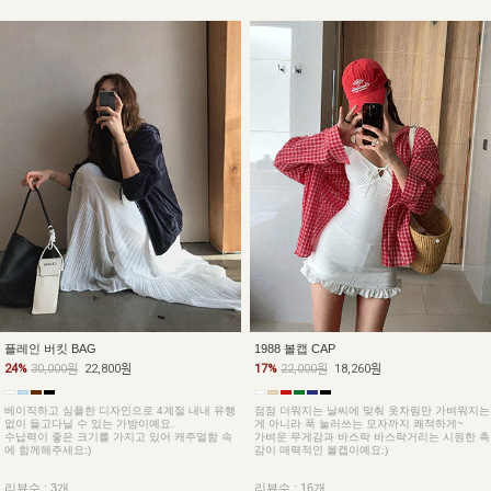
플레인 버킷 BAG
1988 볼캡 CAP
24%
30,000원
22,800원
17%
22,000원
18,260원
베이직하고 심플한 디자인으로 4계절 내내 유행
점점 더워지는 날씨에 맞춰 옷차림만 가벼워지는
없이 들고다닐 수 있는 가방이예요.
게 아니라 푹 눌러쓰는 모자까지 쾌적하게~
수납력이 좋은 크기를 가지고 있어 캐주얼함 속
가벼운 무게감과 바스락 바스락거리는 시원한 촉
에 함께해주세요:)
감이 매력적인 볼캡이예요:)
리뷰수 : 3개
리뷰수 : 16개