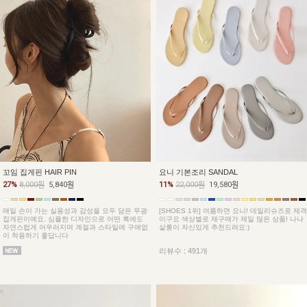
꼬임 집게핀 HAIR PIN
요니 기본조리 SANDAL
27%
8,000원
5,840원
11%
22,000원
19,580원
매일 손이 가는 실용성과 감성을 모두 담은 무광
[SHOES 1위] 여름하면 요니! 데일리슈즈로 제격
집게핀이예요. 심플한 디자인으로 어떤 룩에도
이구요 색상별로 재구매가 제일 많은 상품! 나나
자연스럽게 어우러지며 계절과 스타일에 구애없
살롱이 자신있게 추천드려요:)
이 착용하기 좋답니다
리뷰수 : 491개