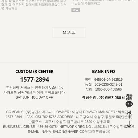
가장 잘 살려주는 포인트! 은은한 컬러감이 피부
나님들께 추천드려요
결과 잘 어우러져 집에서도 러블리한모습♡이거
면 가능해요
MORE
CUSTOMER CENTER
BANK INFO
1577-2894
국민 : 645901-04-362515
농협 : 301-0230-3242-81
유선상담 서비스는 진행하지않습니다.
우리 : 1005-603-458566
카카오톡 상담/게시판 이용 부탁드립니다.
예금주명 : (주)명진지에프씨
SAT,SUN,HOLIDAY OFF
COMPANY : (주)명진지에프씨
|
OWNER : 이명재
PRIVACY MANAGER : 박혜진
|
1577-2894
|
FAX : 053-762-5758
ADDRESS : 대구광역시 수성구 동원로 56(만촌동)
반품주소 : 대구시 수성구 달구벌대로 2320 수성우체국
BUSINESS LICENSE : 436-86-00784
NETWORK REG NO : 제2018-대구수성구-0282호
E-MAIL : NANA_SALON@NAVER.COM(고객문의불가)