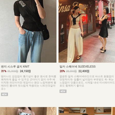
팬지 시스루 골지 KNIT
밀카 스퀘어넥 SLEEVELESS
31%
35,000원
24,150원
20%
28,000원
22,400원
땀이나도 감김없이 통기성이 좋은 원사로 한여름
깔끔한 일자 스퀘어넥라인으로 바스트 듣뜸없이
쾌적하게 즐길 수 있구요 군더더기 없이 아주 베
안정적이게- 암홀이 넓지않아 부유방도 쏙- 튀는
이직한 라인이지만 핏감이나 원단 느낌덕분에 몸
느낌없이 단품으로도, 사계절 내내 이너레이어드
매라인 뽐내며 멋스럽게 착용되는 니트인것같아
로도 함께하기 좋아요
요:)