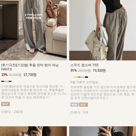
[후기극찬][기장별] 후들 핀턱 썸머 데님
스무드 캡소매 TEE
PANTS
31%
28,000원
19,320원
23%
36,000원
27,720원
8월 셋째주 순차발송
(기본/롱)은은한 색감으로 멋스러움 한스푼 +1 ,
차르르한 결감을 가진 캡소매 티셔츠예요 캡소매
핀턱디테일로 트렌디함 한스푼 +1, 후들후들한
티셔츠는 어깨라인이 가녀려 보여 좋아하는 디자
원단감으로 가볍고 쾌적해 편안함 한스푼 +1 3스
인인데 이렇게 부드러운 원단으로 나와 촉감, 핏
푼 모조리 먹을 수 있는 팬츠예요ㅎ!
감 모두 만족스럽더라구요:)
리뷰수 : 262개
리뷰수 : 5개