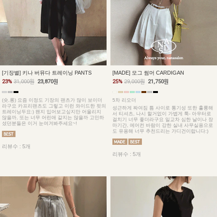
[기장별] 키나 버뮤다 트레이닝 PANTS
[MADE] 모그 썸머 CARDIGAN
23%
31,000원
23,870원
25%
29,000원
21,750원
(숏,롱) 요즘 이정도 기장의 팬츠가 많이 보이더
5차 리오더
라구요 카프리팬츠도 그렇고 이런 와이드한 핏의
성근하게 짜여짐 틈 사이로 통기성 또한 훌륭해
트레이닝두요:) 왠지 입어보고싶지만 어울리지
서 티셔츠, 나시 할거없이 가볍게 툭- 아우터로
않을까, 또는 너무 어린애 같지는 않을까 고민하
걸치기 너무 좋더라구요 일교차 심한 날이나 장
셨던분들은 이거 눈여겨봐주세요~!
마기간, 에어컨 바람이 강한 실내 사무실용으로
도 유용해 너무 추천드리는 가디건이랍니다:)
리뷰수 : 5개
리뷰수 : 5개