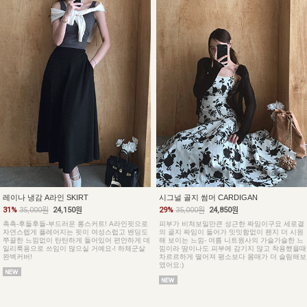
레이나 냉감 A라인 SKIRT
시그널 골지 썸머 CARDIGAN
31%
35,000원
24,150원
29%
35,000원
24,850원
촉촉-후들후들-부드러운 롱스커트! A라인핏으로
피부가 비쳐보일만큰 성근한 짜임이구요 세로결
자연스렙게 플레어지는 핏이 여성스럽고 밴딩도
의 골지 짜임이 들어가 밋밋함없이 왠지 더 시원
쭈끌한 느낌없이 탄탄하게 들어있어 편안하게 데
해 보이는 느낌- 여름 니트원사의 가슬가슬한 느
일리룩용으로 쓰임이 많으실 거예요-! 하체군살
낌이라 땀이나도 피부에 감기지 않고 착용했을때
완벽커버!
차르르하게 떨어져 평소보다 몸매가 더 슬림해보
였어요:)