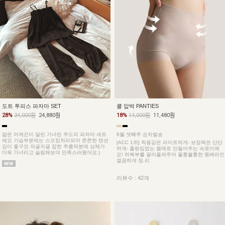
쿨 압박 PANTIES
도트 투피스 파자마 SET
18%
14,000원
11,480원
28%
34,000원
24,880원
8월 셋째주 순차발송
얇은 어깨끈이 달린 가녀린 무드의 파자마 세트
예요 가슴부분에는 스모킹처리되어 쫀쫀한 텐션
[ACC 1위] 착용감은 라이트하게- 보정력은 단단
감이 좋구요 자글자글 잡힌 주름덕분에 상체가
하게- 출렁임없는 몸매로 만들어주는 속옷이예
더욱 가녀리고 슬림해보여 만족스러웠어요:)
요! 하복부를 끌어올려주어 울퉁불퉁한 똥배라인
깔끔하게 정.리
리뷰수 : 42개