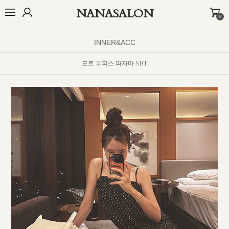
NANASALON
0
오늘출발🚚
BEST
NEW
MADE
OUTER
TOP
BOTTOM
D
INNER&ACC
도트 투피스 파자마 SET