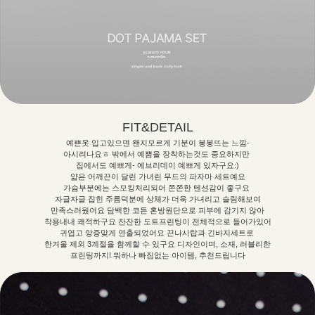
FIT&DETAIL
예쁜옷 입고있으면 왠지모르게 기분이 봉봉뜨는 느낌-
아시려나요ㅎ 밖에서 예쁨을 장착하는것도 중요하지만
집에서도 예쁘게- 에브리데이 예쁘게 있자구요:)
얇은 어깨끈이 달린 가녀린 무드의 파자마 세트예요
가슴부분에는 스모킹처리되어 쫀쫀한 텐션감이 좋구요
자글자글 잡힌 주름덕분에 상체가 더욱 가녀리고 슬림해보여
만족스러웠어요 담백한 코튼 혼방원단으로 피부에 감기지 않아
착용내내 쾌적하구요 잔잔한 도트프린팅이 전체적으로 들어가있어
귀엽고 앙증맞게 연출되었어요 끈나시탑과 긴바지세트로
한겨울 제외 3계절을 함께할 수 있구요 디자인이며, 소재, 러블리한
프린팅까지! 뭐하나 빠짐없는 아이템, 추천드립니다