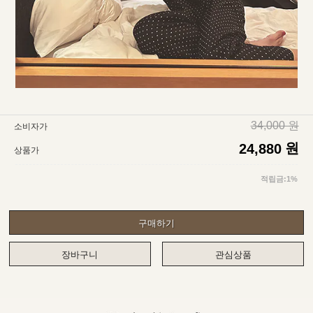
34,000 원
소비자가
원
24,880
상품가
적립금:1%
구매하기
장바구니
관심상품