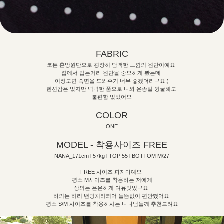
FABRIC
코튼 혼방원단으로 굉장히 담백한 느낌의 원단이예요
집에서 입는거라 원단을 중요하게 봤는데
이정도면 숙면을 도와주기 너무 좋겠더라구요:)
텐션감은 없지만 넉넉한 품으로 나와 온종일 뒹굴해도
불편함 없었어요
COLOR
ONE
MODEL - 착용사이즈 FREE
NANA_171cm l 57kg l TOP 55 l BOTTOM M/27
FREE 사이즈 파자마예요
평소 M사이즈를 착용하는 저에게
상의는 은은하게 여유잇었구요
하의는 허리 밴딩처리되어 들뜸없이 편안했어요
평소 S/M 사이즈를 착용하시는 나나님들께 추천드려요