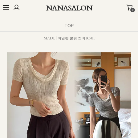
NANASALON
0
오늘출발🚚
BEST
NEW
MADE
OUTER
TOP
BOTTOM
D
TOP
[MADE] 아일렛 쿨링 썸머 KNIT