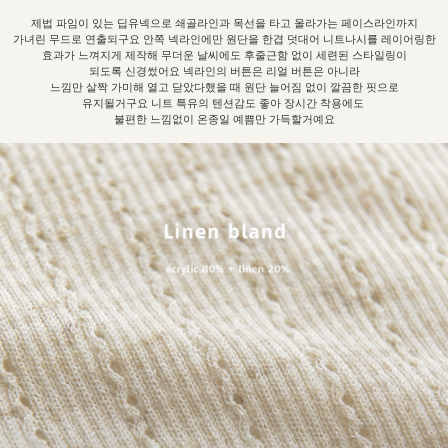
제법 파임이 있는 딥유넥으로 쇄골라인과 목선을 타고 올라가는 페이스라인까지
가녀린 무드로 연출되구요 안쪽 넥라인에만 원단을 한겹 덧대어 니트나시를 레이어링한
효과가 느껴지게 제작해 무더운 날씨에도 후줄근함 없이 세련된 스타일링이
되도록 신경썼어요 넥라인의 버튼은 리얼 버튼은 아니라
느낌만 살짝 가미해 열고 닫았다했을 때 원단 늘어짐 없이 깔끔한 핏으로
유지될거구요 니트 특유의 텐션감도 좋아 장시간 착용에도
불편한 느낌없이 온종일 예쁨만 가득할거예요