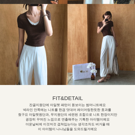
FIT&DETAIL
잔골지원단에 아일렛 패턴이 돋보이는 썸머니트예요
넥라인 안쪽에는 니트를 한겹 덧대어 레이어링한듯한 효과를
줬구요 아일렛원단과, 무지원단의 세련된 조합으로 니트 한장이지만
굉장히 꾸며진 느낌으로 연출해주는 기특한 아이템이예요
더운날씨에 이것저것 겹쳐입는다는 생각조차도 버거울 때
이 아이템이 나나님들을 도와드릴거예요