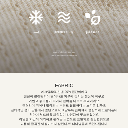
FABRIC
아크릴80% 린넨 20% 원단이예요
린넨이 블렌딩되어 땀이나도 피부에 감기는 현상이 적구요
가볍고 통기성이 뛰어나 한여름 니트로 제격이예요
텐션감이 뛰어나 밀착되는 부분도 답답하다는 느낌은 없구요
전체적인 품이 암홀에서 밑단으로 내려갈수록 좁아져서 슬림하게 표현되는데
원단이 부드러워 죄임없이 라인감이 멋스러웠어요
아일렛 짜임이 여리하고 귀여운 느낌으로 표현되고 슬림한핏으로
나름의 굴곡진 여성미까지 살린니트! 나나님들께 추천드립니다