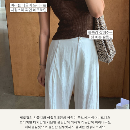
세로결의 잔골지와 아일렛패턴의 짜임이 돋보이는 썸머니트예요
크리미한 터치감에 시원한 쿨링감이 더해져 착용감이 뛰어나구요
세미슬림핏으로 늘씬한 실루엣까지 뽐내는 만능니트예요