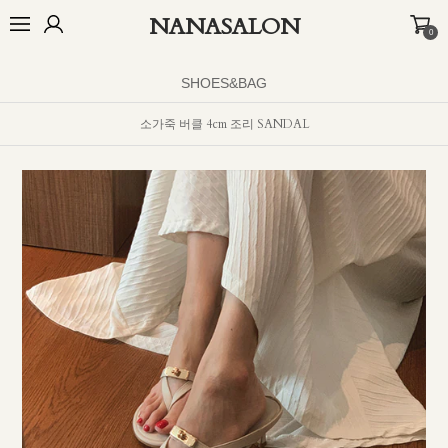
NANASALON
0
BEST
NEW
MADE
OUTER
TOP
BOTTOM
DRESS
INNER
SHOES&BAG
소가죽 버클 4cm 조리 SANDAL