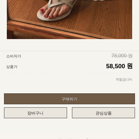
78,000 원
소비자가
원
58,500
상품가
적립금:1%
구매하기
장바구니
관심상품