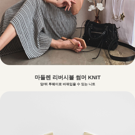
마들렌 리버시블 썸머 KNIT
앞/뒤 투웨이로 바꿔입을 수 있는 니트