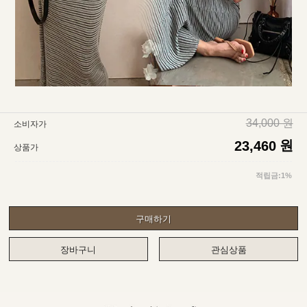
34,000 원
소비자가
원
23,460
상품가
적립금:1%
구매하기
장바구니
관심상품