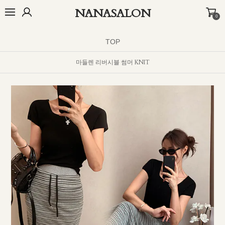
NANASALON
0
BEST
NEW
MADE
OUTER
TOP
BOTTOM
DRESS
INNER
TOP
마들렌 리버시블 썸머 KNIT