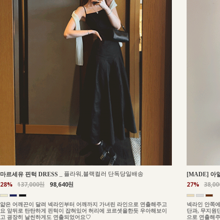
_
플라워,블랙컬러 단독당일배송
마르세유 핀턱 DRESS
[MADE] 아
28%
137,000원
98,640원
27%
38,0
얇은 어깨끈이 달려 넥라인부터 어깨까지 가녀린 라인으로 연출해주고
넥라인 안쪽에
요 앞뒤로 탄탄하게 핀턱이 잡혀있어 허리에 코르셋을한듯 우아해보이
단과, 무지원
고 굉장히 날씬하게도 연출되었어요♡
으로 연출해주