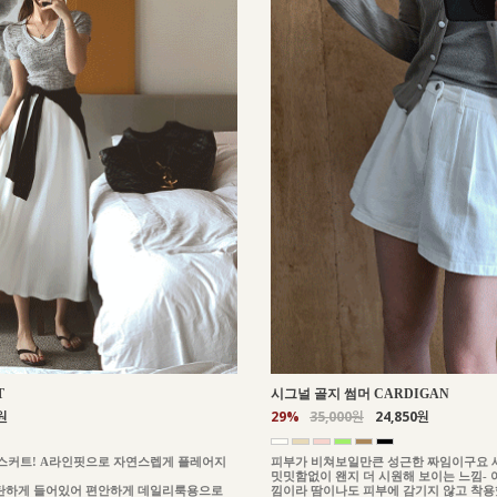
T
시그널 골지 썸머 CARDIGAN
원
29%
35,000원
24,850원
스커트! A라인핏으로 자연스렙게 플레어지
피부가 비쳐보일만큰 성근한 짜임이구요 
밋밋함없이 왠지 더 시원해 보이는 느낌-
탄하게 들어있어 편안하게 데일리룩용으로
낌이라 땀이나도 피부에 감기지 않고 착용