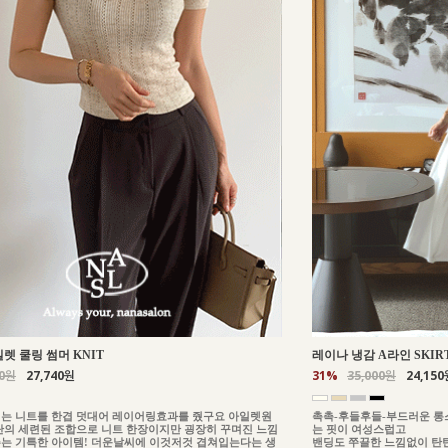
일렛 쿨링 썸머 KNIT
레이나 냉감 A라인 SKIR
00원
27,740원
31%
35,000원
24,150
는 니트를 한겹 덧대어 레이어링효과를 줬구요 아일렛원
촉촉-후들후들-부드러운 롱
단의 세련된 조합으로 니트 한장이지만 굉장히 꾸며진 느낌
는 핏이 여성스럽고
는 기특한 아이템! 더운날씨에 이것저것 겹쳐입는다는 생
밴딩도 쭈끌한 느낌없이 탄