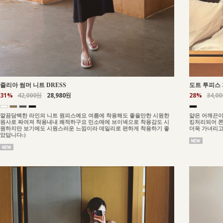
줄리아 썸머 니트 DRESS
도트 투피스 
31%
42,000원
28,980원
28%
34,0
깔끔담백한 라인의 니트 원피스예요 여름에 착용해도 좋을만한 시원한
얇은 어깨끈이
원사로 짜여져 착용내내 쾌적하구요 민소매에 브이넥으로 착용감도 시
킹처리되어 쫀
원하지만 보기에도 시원스러운 느낌이라 데일리로 편하게 착용하기 좋
더욱 가녀리고
았답니다:)