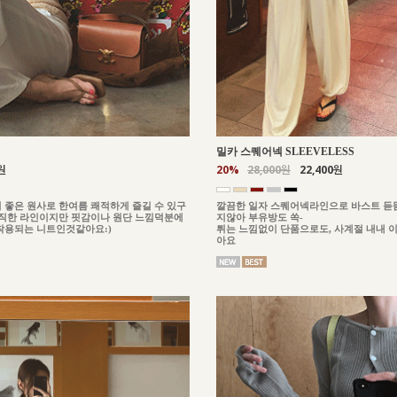
밀카 스퀘어넥 SLEEVELESS
원
20%
28,000원
22,400원
 좋은 원사로 한여름 쾌적하게 즐길 수 있구
깔끔한 일자 스퀘어넥라인으로 바스트 듣
이직한 라인이지만 핏감이나 원단 느낌덕분에
지않아 부유방도 쏙-
착용되는 니트인것같아요:)
튀는 느낌없이 단품으로도, 사계절 내내 
아요