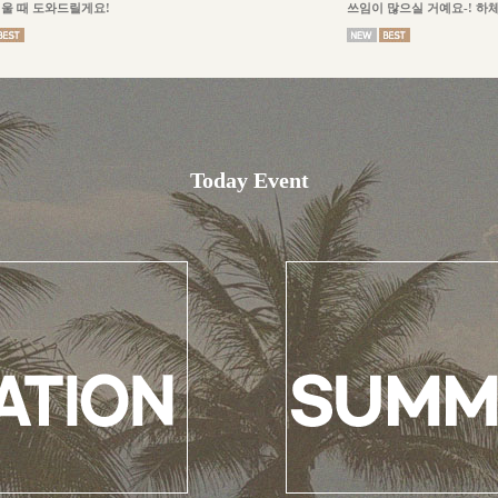
울 때 도와드릴게요!
쓰임이 많으실 거예요-! 하
Today Event