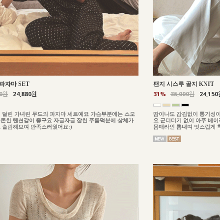
파자마 SET
팬지 시스루 골지 KNIT
00원
24,880원
31%
35,000원
24,150
 달린 가녀린 무드의 파자마 세트예요 가슴부분에는 스모
땀이나도 감김없이 통기성이
쫀한 텐션감이 좋구요 자글자글 잡힌 주름덕분에 상체가
요 군더더기 없이 아주 베
 슬림해보여 만족스러웠어요:)
몸매라인 뽐내며 멋스럽게 