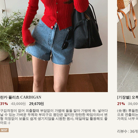
린카 플리츠 CARDIGAN
[기장별] 오투
31%
43,000원
29,670원
21%
36,0
구김걱정이 없어 외출할때 부담없이 가볍에 돌돌 말아 가방에 쏙- 넣어다
(숏/롱) 후
닐 수 있는 가벼운 두께와 부피구요 원단은 얇지만 탄탄한 짜임이라서 변
으로 연출되는
형 걱정없이 보풀도 쉽게 생기지않을 시원한 원사, 매일매일 활용해도 좋
가격도 너무 
아요 :)
리뷰수 : 36개