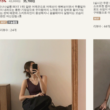
15%
42,000원
35,700원
[실시간 주문
소프트한 캡이
[나나살롱 BEST 1위] 얇은 어깨끈으로 어깨선이 예뻐보이면서 무릎밑까
로도 쓰임이 
지 내려오는 롱한 기장감으로 우아함까지 느껴졌구요 앞뒤로 들어가있
구매템으로 
는 핀턱 때문에 스커트라인이 풍성해지니 걸을때마다 살랑이는 모습이
완전 여신강림:)훗
리뷰수 : 44개
리뷰수 : 24개