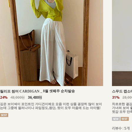
_
8월 셋째주 순차발송
릴리프 썸머 CARDIGAN
스무드 캡소매
24%
48,000원
36,480원
31%
28,0
깊은 브이넥이 포인트인 가디건이예요 요즘 이런 상품 굉장히 많이 보이
차르르한 결감
는데 그중에 컬러나이나 파임정도,원단, 핏이 모두 마음에 드는 아이템!
가녀려 보여 
핏감 모두 만
리뷰수 : 5개