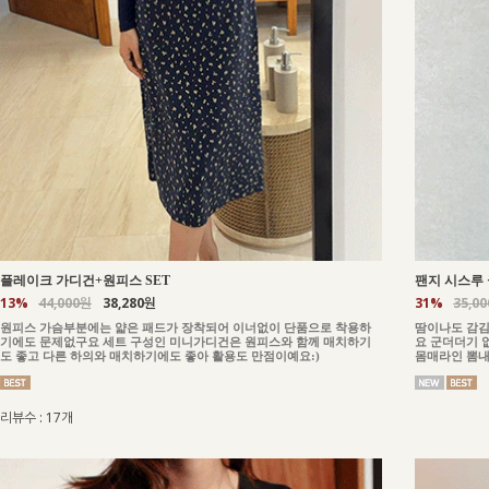
플레이크 가디건+원피스 SET
팬지 시스루 
13%
44,000원
38,280원
31%
35,0
원피스 가슴부분에는 얇은 패드가 장착되어 이너없이 단품으로 착용하
땀이나도 감김
기에도 문제없구요 세트 구성인 미니가디건은 원피스와 함께 매치하기
요 군더더기 
도 좋고 다른 하의와 매치하기에도 좋아 활용도 만점이예요:)
몸매라인 뽐내
리뷰수 : 17개