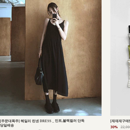
_
민트,블랙컬러 단독
[주문대폭주] 헤일리 린넨 DRESS
[재재재구매템
당일배송
30%
22,0