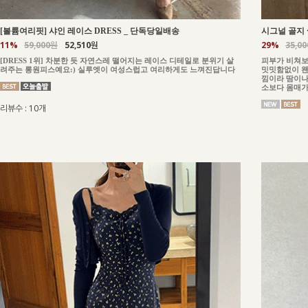
_
단독당일배송
[볼륨여리핏] 샤인 레이스 DRESS
시그널 골지 
11%
59,000원
52,510원
29%
35,0
[DRESS 1위] 차분한 듯 자연스레 떨어지는 레이스 디테일로 분위기 살
피부가 비쳐보
려주는 롱원피스예요:) 실루엣이 여성스럽고 여리하게도 느껴진답니다
밋밋함없이 왠
낌이라 땀이나
소보다 몸매가
리뷰수 : 10개