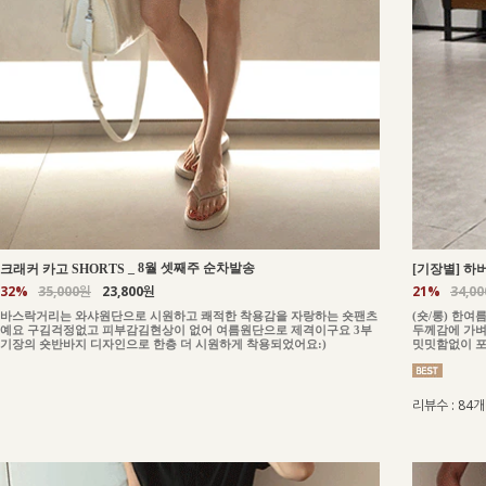
_
8월 셋째주 순차발송
크래커 카고 SHORTS
[기장별] 하버
32%
35,000원
23,800원
21%
34,0
바스락거리는 와샤원단으로 시원하고 쾌적한 착용감을 자랑하는 숏팬츠
(숏/롱) 한
예요 구김걱정없고 피부감김현상이 없어 여름원단으로 제격이구요 3부
두께감에 가벼
기장의 숏반바지 디자인으로 한층 더 시원하게 착용되었어요:)
밋밋함없이 포
리뷰수 : 84개