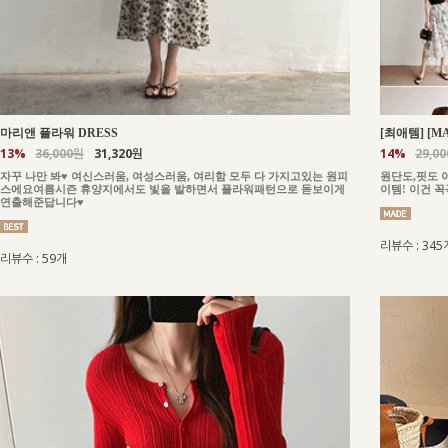
마리앤 플라워 DRESS
[최애템] [M
13%
36,000원
31,320원
14%
29,0
자꾸 나만 봐♥ 여신스러움, 여성스러움, 여리함 모두 다 가지고있는 원피
원단도,핏도 
스에요여름시즌 휴양지에서도 빛을 발하면서 플라워패턴으로 돋보이게
이템! 이건 
연출해준답니다♥
리뷰수 : 345
리뷰수 : 59개