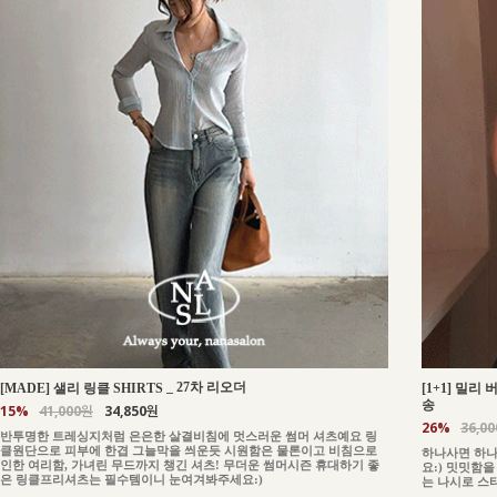
_
27차 리오더
[MADE] 샐리 링클 SHIRTS
[1+1] 밀리
송
15%
41,000원
34,850원
26%
36,0
반투명한 트레싱지처럼 은은한 살결비침에 멋스러운 썸머 셔츠예요 링
클원단으로 피부에 한겹 그늘막을 씌운듯 시원함은 물론이고 비침으로
하나사면 하나
인한 여리함, 가녀린 무드까지 챙긴 셔츠! 무더운 썸머시즌 휴대하기 좋
요:) 밋밋함
은 링클프리셔츠는 필수템이니 눈여겨봐주세요:)
는 나시로 스