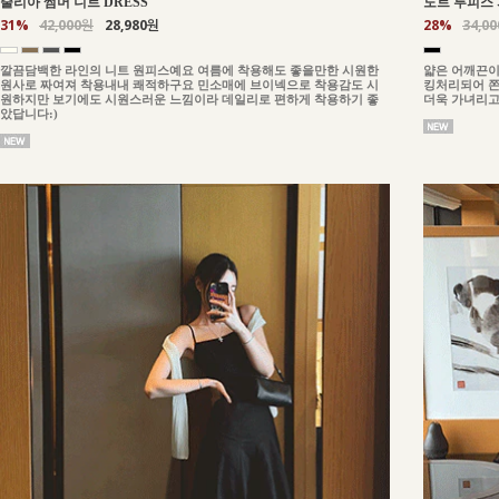
줄리아 썸머 니트 DRESS
도트 투피스 
31%
42,000원
28,980원
28%
34,0
깔끔담백한 라인의 니트 원피스예요 여름에 착용해도 좋을만한 시원한
얇은 어깨끈이
원사로 짜여져 착용내내 쾌적하구요 민소매에 브이넥으로 착용감도 시
킹처리되어 쫀
원하지만 보기에도 시원스러운 느낌이라 데일리로 편하게 착용하기 좋
더욱 가녀리고
았답니다:)