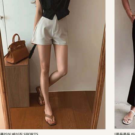
[쫀득쫀득 마
클리어 베이직 SHORTS