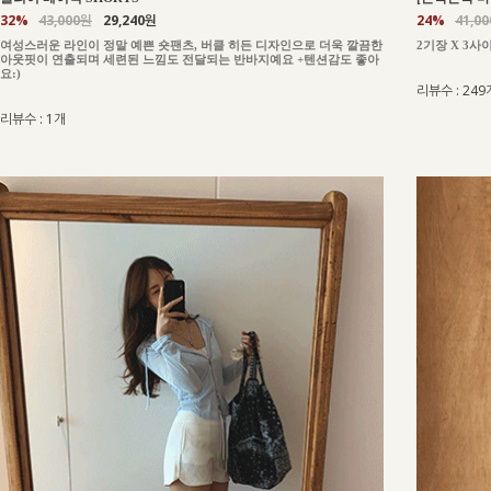
24%
41,0
32%
43,000원
29,240원
2기장 X 3사
여성스러운 라인이 정말 예쁜 숏팬츠, 버클 히든 디자인으로 더욱 깔끔한
아웃핏이 연출되며 세련된 느낌도 전달되는 반바지예요 +텐션감도 좋아
요:)
리뷰수 : 249
리뷰수 : 1개