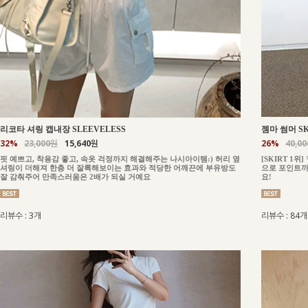
젬마 썸머 SK
리코타 셔링 캡내장 SLEEVELESS
26%
40,0
32%
23,000원
15,640원
[SKIRT 1
핏 예쁘고, 착용감 좋고, 속옷 걱정까지 해결해주는 나시아이템:) 허리 옆
으로 포인트까
셔링이 더해져 한층 더 잘록해보이는 효과와 적당한 어깨끈에 부유방도
요!
잘 감춰주어 만족스러움은 2배가 되실 거예요
리뷰수 : 84개
리뷰수 : 3개