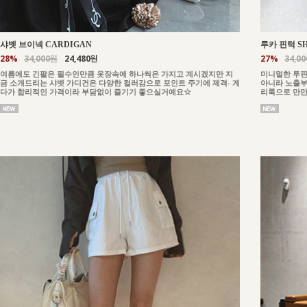
샤벳 브이넥 CARDIGAN
루카 핀턱 S
28%
34,000원
24,480원
27%
34,0
여름에도 긴팔은 필수인만큼 옷장속에 하나씩은 가지고 계시겠지만 지
미니멀한 투핀
금 소개드리는 샤벳 가디건은 다양한 컬러감으로 포인트 주기에 제격- 게
아니라 노출부
다가 합리적인 가격이라 부담없이 즐기기 좋으실거예요☆
리룩으로 만만