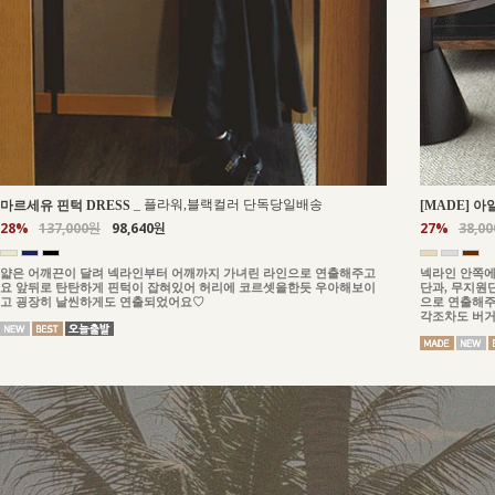
_
플라워,블랙컬러 단독당일배송
마르세유 핀턱 DRESS
[MADE] 아
28%
137,000원
98,640원
27%
38,0
얇은 어깨끈이 달려 넥라인부터 어깨까지 가녀린 라인으로 연출해주고
넥라인 안쪽에
요 앞뒤로 탄탄하게 핀턱이 잡혀있어 허리에 코르셋을한듯 우아해보이
단과, 무지원
고 굉장히 날씬하게도 연출되었어요♡
으로 연출해주
각조차도 버거