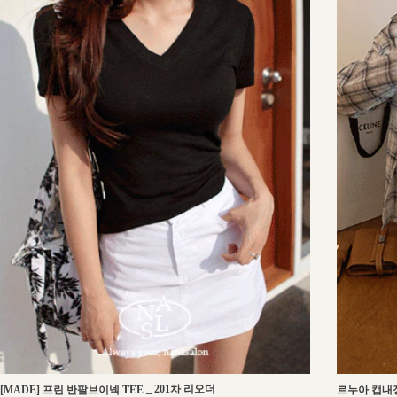
_
201차 리오더
[MADE] 프린 반팔브이넥 TEE
르누아 캡내장