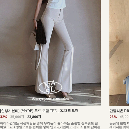
_
52차 리오더
[인생기본티] [MADE] 루드 모달 TEE
단델리온 DR
32%
35,000원
23,800원
23%
45,0
허리라인에는 곡선재단을 넣어 우리들이 좋아하는 슬림한 실루엣도 잡
곳곳에 펀칭 
아줬구요:) 양옆으로는 핀턱을 넣어 입고있기만해도 핏이 저절로 잡히는
레어지는 핏이