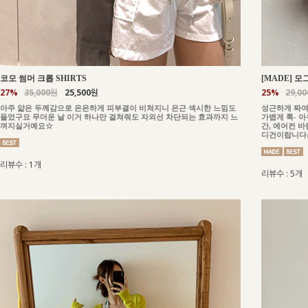
코모 썸머 크롭 SHIRTS
[MADE] 모
27%
35,000원
25,500원
25%
29,0
아주 얇은 두께감으로 은은하게 피부결이 비쳐지니 은근 섹시한 느낌도
성근하게 짜여
들었구요 무더운 날 이거 하나만 걸쳐줘도 자외선 차단되는 효과까지 느
가볍게 툭- 
껴지실거예요☆
간, 에어컨 
디건이랍니다:
리뷰수 : 1개
리뷰수 : 5개