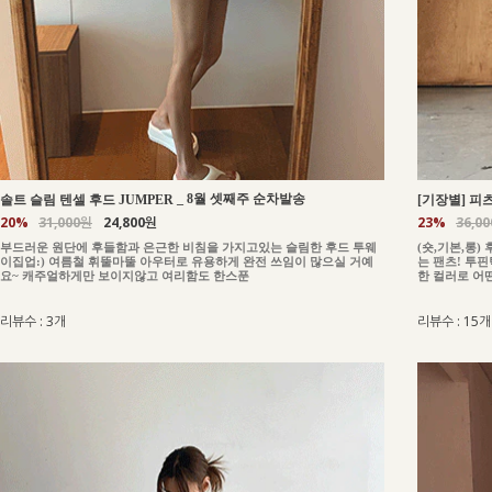
_
8월 셋째주 순차발송
솔트 슬림 텐셀 후드 JUMPER
[기장별] 피츠
20%
31,000원
24,800원
23%
36,0
부드러운 원단에 후들함과 은근한 비침을 가지고있는 슬림한 후드 투웨
(숏,기본,롱
이집업:) 여름철 휘뚤마뚤 아우터로 유용하게 완전 쓰임이 많으실 거예
는 팬츠! 투
요~ 캐주얼하게만 보이지않고 여리함도 한스푼
한 컬러로 어
리뷰수 : 3개
리뷰수 : 15개