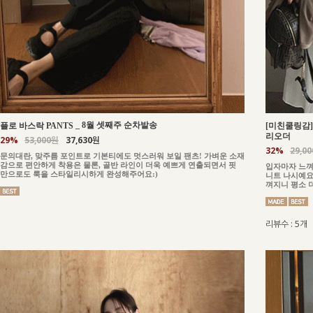
_
8월 셋째주 순차발송
플로 바스락 PANTS
[미친쿨링감] 
리오더
29%
53,000원
37,630원
32%
29,0
문의대란, 맞주름 포인트로 기본티에도 멋스러워 보일 팬츠! 가벼운 소재
감으로 편안하게 착용은 물론, 골반 라인이 더욱 예쁘게 연출되면서 핏
입자마자 느껴
만으로도 룩을 스타일리시하게 완성해주어요:)
니트 나시예요
껴지니 평소 
리뷰수 : 5개