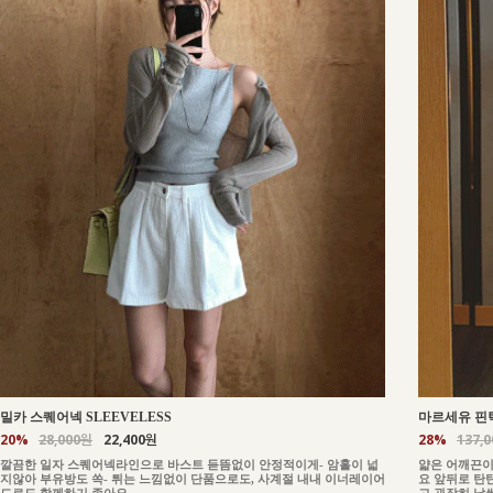
밀카 스퀘어넥 SLEEVELESS
마르세유 핀턱
20%
28,000원
22,400원
28%
137,
깔끔한 일자 스퀘어넥라인으로 바스트 듣뜸없이 안정적이게- 암홀이 넓
얇은 어깨끈이
지않아 부유방도 쏙- 튀는 느낌없이 단품으로도, 사계절 내내 이너레이어
요 앞뒤로 탄
드로도 함께하기 좋아요
고 굉장히 