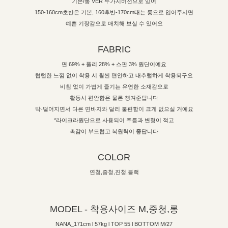
기본/롱 VER 두가지버전으로 있어
150-160cm초반은 기본, 160후반-170cm대는 롱으로 입어주시면
예쁜 기장감으로 매치해 보실 수 있어요
FABRIC
면 69% + 폴리 28% + 스판 3% 원단이예요
텁텁한 느낌 없이 착용 시 훨씬 편안하고 내추럴하게 착용되구요
비침 없이 가볍게 즐기는 유연한 소재감으로
활동시 편안함은 물론 챙겨준답니다
탁-떨어지면서 다른 면바지와 달리 불편함이 크게 없으실 거예요
*라이크라원단으로 사용되어 주름과 변형이 적고
촉감이 부드럽고 복원력이 좋답니다
COLOR
연청,중청,진청,블랙
MODEL - 착용사이즈 M,중청,롱
NANA_171cm l 57kg l TOP 55 l BOTTOM M/27