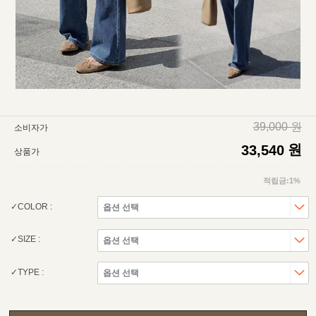
39,000 원
소비자가
원
33,540
상품가
적립금:1%
COLOR :
SIZE :
TYPE :