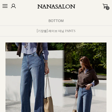
NANASALON
0
BEST
NEW
MADE
OUTER
TOP
BOTTOM
DRESS
INNER
BOTTOM
[기장별] 레이브 데님 PANTS