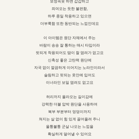
보정속옷 하면 갑갑하고
죄여오는 듯한 불편함,
하루 종일 착용하고 있으면
더부룩함 또한 동반되는 느낌인데요
이 아이템은 원단 자체에서 주는
바람이 송송 잘 통하는 매시 타입이라
핏되게 착용되어도 땀이 찰 염려가 없고요
신축성 좋은 고탄력 원단에
자국 없이 깔끔하게 이어지는 노라인이라서
슬림하고 핏되는 옷안에 입어도
이너라인 보일 염려도 없고요
허리까지 올라오는 길이감에
강력한 더블 압박 원단을 사용하여
복부 부분부터 엉덩이까지
쳐지는 살 없이 힘 있게 끌어올려 주니
울퉁불퉁 군살 나오는 느낌을
확실하게 덜어낼 수 있어요