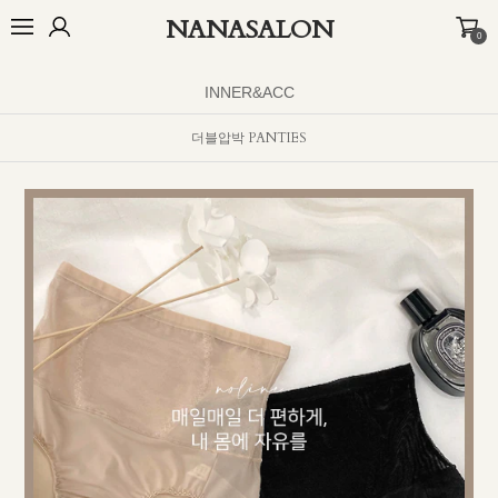
NANASALON
0
오늘출발🚚
BEST
NEW
MADE
OUTER
TOP
BOTTOM
D
INNER&ACC
더블압박 PANTIES