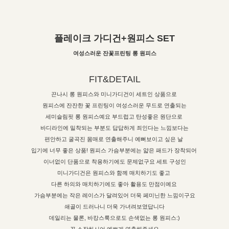
플레이크 가디건+원피스 SET
여성스러운 잔꽃프린팅 롱 원피스
FIT&DETAIL
끈나시 롱 원피스와 미니가디건이 세트인 상품으로
원피스에 잔잔한 꽃 프린팅이 여성스러운 무드로 연출되는
세미슬림핏 롱 원피스예요 부드럽고 탄성좋은 원단으로
바디라인에 밀착되는 부분도 답답하게 죄인다는 느낌보다는
편안하고 굴곡진 몸매로 연출해주니 예뻐보이고 싶은 날
입기에 너무 좋은 상품! 원피스 가슴부분에는 얇은 패드가 장착되어
이너없이 단품으로 착용하기에도 문제없구요 세트 구성인
미니가디건은 원피스와 함께 매치하기도 좋고
다른 하의와 매치하기에도 좋아 활용도 만점이예요
가슴부분에는 작은 레이스가 달려있어 더욱 페미닌한 느낌이구요
쇄골이 드러나니 더욱 가녀려보였답니다
데일리는 물론, 바캉스룩으로도 손색없는 롱 원피스:)