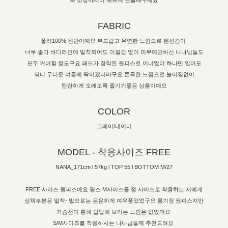
꼭 소장하시어 예쁘게 연출해주세요
FABRIC
폴리100% 원단이예요 부드럽고 유연한 느낌으로 텐션감이
너무 좋아 바디라인에 밀착되어도 이질감 없이 피부예민하신 나나님들도
모두 커버할 정도구요 패드가 장착된 원피스로 이너없이 하나만 입어도
되니 무더운 여름에 딱이겠더라구요 쫀득한 느낌으로 늘어짐없이
탄탄하게 오래도록 즐기기좋은 상품이예요
COLOR
그레이/네이비
MODEL - 착용사이즈 FREE
NANA_171cm l 57kg l TOP 55 l BOTTOM M/27
FREE 사이즈 원피스예요 평소 M사이즈를 정 사이즈로 착용하는 저에게
상체부분은 밀착- 밑으로는 은은하게 여유품있었구요 롱기장 원피스지만
가슴선이 훤해 답답해 보이는 느낌은 없었어요
S/M사이즈를 착용하시는 나나님들께 추천드려요