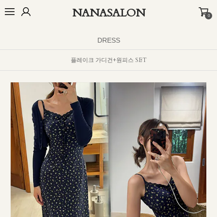
NANASALON
0
오늘출발🚚
BEST
NEW
MADE
OUTER
TOP
BOTTOM
D
DRESS
플레이크 가디건+원피스 SET