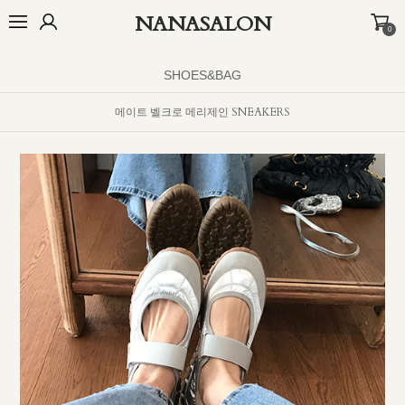
NANASALON
0
BEST
NEW
MADE
OUTER
TOP
BOTTOM
DRESS
INNER
SHOES&BAG
메이트 벨크로 메리제인 SNEAKERS