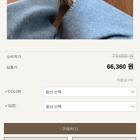
79,000 원
소비자가
원
66,360
상품가
적립금:1%
COLOR :
SIZE :
구매하기