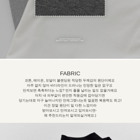
FABRIC
코튼, 레이온, 모달이 블렌딩된 적당한 두께감의 원단이예요
아주 얇지 않아 바디라인이 드러나는 민망한 일은 없구요
만져보면 촉촉하다는 느낌? 먼지 폴폴 날리는 일도 없을거예요
마치 내 피부같이 편안한 착용감에 잡아당기면
당기는대로 마구
늘어나지만
언제그랬냐는듯 말끔한 복원력도 최고!
이건 정말 원단이 일 다한
느낌이라
받아보시고 만져보시고 입어보시면-
왜 추천드리는지 알게되실거예요:)