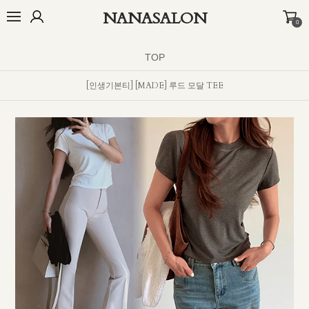
NANASALON
0
BEST
NEW
MADE
OUTER
TOP
BOTTOM
DRESS
INNER
TOP
[인생기본티] [MADE] 루드 모달 TEE