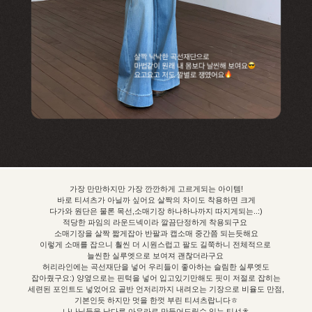
가장 만만하지만 가장 깐깐하게 고르게되는 아이템!
바로 티셔츠가 아닐까 싶어요 살짝의 차이도 착용하면 크게
다가와 원단은 물론 목선,소매기장 하나하나까지 따지게되는..:)
적당한 파임의 라운드넥이라 깔끔단정하게 착용되구요
소매기장을 살짝 짧게잡아 반팔과 캡소매 중간쯤 되는듯해요
이렇게 소매를 잡으니 훨씬 더 시원스럽고 팔도 길쭉하니 전체적으로
늘씬한 실루엣으로 보여져 괜찮더라구요
허리라인에는 곡선재단을 넣어 우리들이 좋아하는 슬림한 실루엣도
잡아줬구요:) 양옆으로는 핀턱을 넣어 입고있기만해도 핏이 저절로 잡히는
세련된 포인트도 넣었어요 골반 언저리까지 내려오는 기장으로 비율도 만점,
기본인듯 하지만 멋을 한껏 부린 티셔츠랍니다ㅎ
나나님들을 남다른 아우라로 만들어드릴수 있는 티셔츠