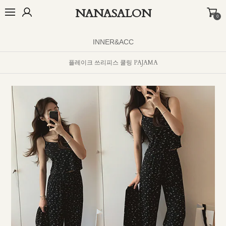
NANASALON
0
오늘출발🚚
BEST
NEW
MADE
OUTER
TOP
BOTTOM
D
INNER&ACC
플레이크 쓰리피스 쿨링 PAJAMA