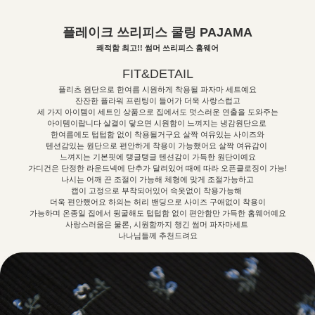
플레이크 쓰리피스 쿨링 PAJAMA
쾌적함 최고!! 썸머 쓰리피스 홈웨어
FIT&DETAIL
플리츠 원단으로 한여름 시원하게 착용될 파자마 세트예요
잔잔한 플라워 프린팅이 들어가 더욱 사랑스럽고
세 가지 아이템이 세트인 상품으로 집에서도 멋스러운 연출을 도와주는
아이템이랍니다 살결이 닿으면 시원함이 느껴지는 냉감원단으로
한여름에도 텁텁함 없이 착용될거구요 살짝 여유있는 사이즈와
텐션감있는 원단으로 편안하게 착용이 가능했어요 살짝 여유감이
느껴지는 기본핏에 탱글탱글 텐션감이 가득한 원단이예요
가디건은 단정한 라운드넥에 단추가 달려있어 때에 따라 오픈클로징이 가능!
나시는 어깨 끈 조절이 가능해 체형에 맞게 조절가능하고
캡이 고정으로 부착되어있어 속옷없이 착용가능해
더욱 편안했어요 하의는 허리 밴딩으로 사이즈 구애없이 착용이
가능하며 온종일 집에서 뒹굴해도 텁텁함 없이 편안함만 가득한 홈웨어예요
사랑스러움은 물론, 시원함까지 챙긴 썸머 파자마세트
나나님들께 추천드려요