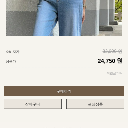
33,000 원
소비자가
원
24,750
상품가
적립금:1%
구매하기
장바구니
관심상품