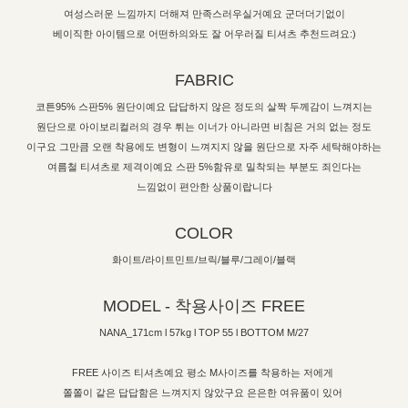
여성스러운 느낌까지 더해져 만족스러우실거예요 군더더기없이
베이직한 아이템으로 어떤하의와도 잘 어우러질 티셔츠 추천드려요:)
FABRIC
코튼95% 스판5% 원단이예요 답답하지 않은 정도의 살짝 두께감이 느껴지는
원단으로 아이보리컬러의 경우 튀는 이너가 아니라면 비침은 거의 없는 정도
이구요 그만큼 오랜 착용에도 변형이 느껴지지 않을 원단으로 자주 세탁해야하는
여름철 티셔츠로 제격이예요 스판 5%함유로 밀착되는 부분도 죄인다는
느낌없이 편안한 상품이랍니다
COLOR
화이트/라이트민트/브릭/블루/그레이/블랙
MODEL - 착용사이즈 FREE
NANA_171cm l 57kg l TOP 55 l BOTTOM M/27
FREE 사이즈 티셔츠예요 평소 M사이즈를 착용하는 저에게
쫄쫄이 같은 답답함은 느껴지지 않았구요 은은한 여유품이 있어