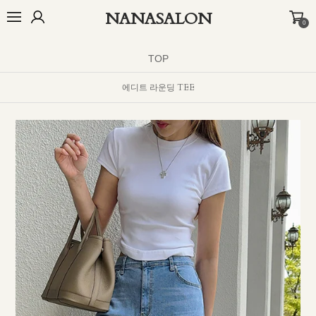
NANASALON
0
오늘출발🚚
BEST
NEW
MADE
OUTER
TOP
BOTTOM
D
TOP
에디트 라운딩 TEE