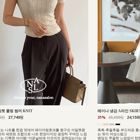
일렛 쿨링 썸머 KNIT
레이나 냉감 A라인 SKIR
00원
27,740원
31%
35,000원
24,150
는 니트를 한겹 덧대어 레이어링효과를 줬구요 아일렛원
촉촉-후들후들-부드러운 롱
단의 세련된 조합으로 니트 한장이지만 굉장히 꾸며진 느낌
는 핏이 여성스럽고
는 기특한 아이템! 더운날씨에 이것저것 겹쳐입는다는 생
밴딩도 쭈끌한 느낌없이 탄