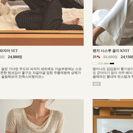
파자마 SET
팬지 시스루 골지 KNIT
00원
24,880원
31%
35,000원
24,150
 달린 가녀린 무드의 파자마 세트예요 가슴부분에는 스모
땀이나도 감김없이 통기성이
쫀한 텐션감이 좋구요 자글자글 잡힌 주름덕분에 상체가
요 군더더기 없이 아주 베
 슬림해보여 만족스러웠어요:)
몸매라인 뽐내며 멋스럽게 