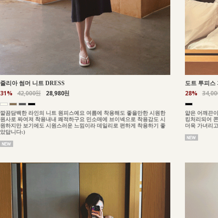
줄리아 썸머 니트 DRESS
도트 투피스 
31%
42,000원
28,980원
28%
34,0
깔끔담백한 라인의 니트 원피스예요 여름에 착용해도 좋을만한 시원한
얇은 어깨끈이
원사로 짜여져 착용내내 쾌적하구요 민소매에 브이넥으로 착용감도 시
킹처리되어 쫀
원하지만 보기에도 시원스러운 느낌이라 데일리로 편하게 착용하기 좋
더욱 가녀리고
았답니다:)