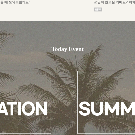
울 때 도와드릴게요!
쓰임이 많으실 거예요-! 하
Today Event