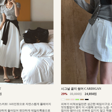
T
시그널 골지 썸머 CARDIGAN
원
29%
35,000원
24,850원
스커트! A라인핏으로 자연스렙게 플레어지
피부가 비쳐보일만큰 성근한 짜임이구요 
밋밋함없이 왠지 더 시원해 보이는 느낌-
탄하게 들어있어 편안하게 데일리룩용으로
낌이라 땀이나도 피부에 감기지 않고 착용