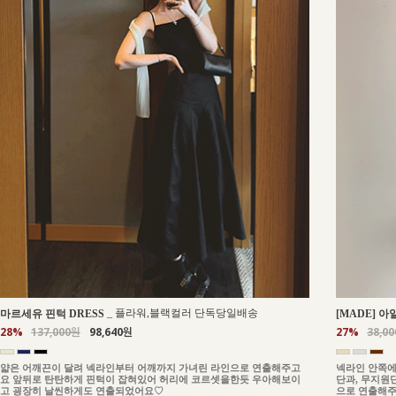
_
플라워,블랙컬러 단독당일배송
마르세유 핀턱 DRESS
[MADE] 아
28%
137,000원
98,640원
27%
38,0
얇은 어깨끈이 달려 넥라인부터 어깨까지 가녀린 라인으로 연출해주고
넥라인 안쪽에
요 앞뒤로 탄탄하게 핀턱이 잡혀있어 허리에 코르셋을한듯 우아해보이
단과, 무지원
고 굉장히 날씬하게도 연출되었어요♡
으로 연출해주