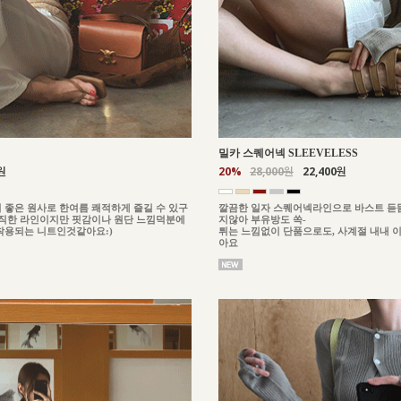
밀카 스퀘어넥 SLEEVELESS
원
20%
28,000원
22,400원
 좋은 원사로 한여름 쾌적하게 즐길 수 있구
깔끔한 일자 스퀘어넥라인으로 바스트 듣
이직한 라인이지만 핏감이나 원단 느낌덕분에
지않아 부유방도 쏙-
착용되는 니트인것같아요:)
튀는 느낌없이 단품으로도, 사계절 내내 
아요