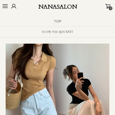
NANASALON
0
BEST
NEW
MADE
OUTER
TOP
BOTTOM
DRESS
INNER
TOP
마가렛 카라 썸머 KNIT