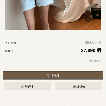
39,000 원
소비자가
원
27,690
상품가
적립금:1%
구매하기
장바구니
관심상품