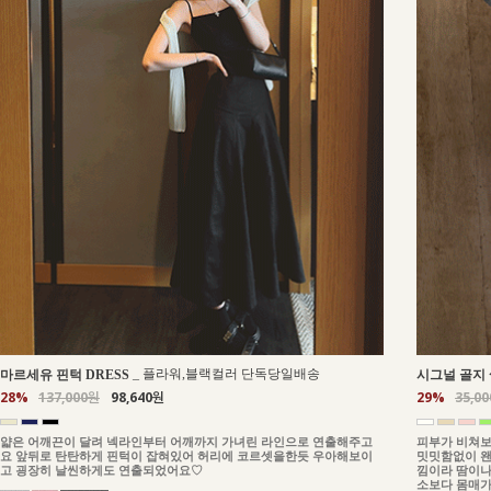
_
플라워,블랙컬러 단독당일배송
마르세유 핀턱 DRESS
시그널 골지 
28%
137,000원
98,640원
29%
35,0
얇은 어깨끈이 달려 넥라인부터 어깨까지 가녀린 라인으로 연출해주고
피부가 비쳐보
요 앞뒤로 탄탄하게 핀턱이 잡혀있어 허리에 코르셋을한듯 우아해보이
밋밋함없이 왠
고 굉장히 날씬하게도 연출되었어요♡
낌이라 땀이나
소보다 몸매가