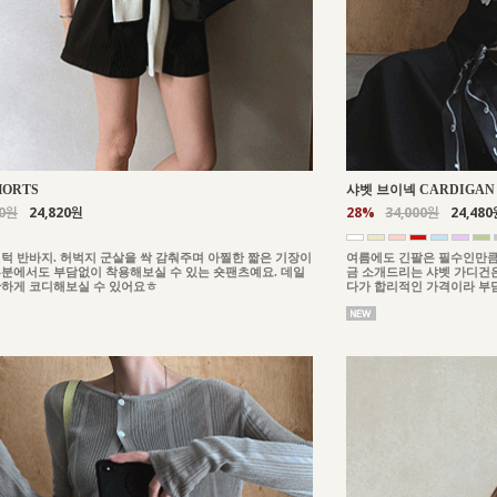
HORTS
샤벳 브이넥 CARDIGAN
00원
24,820원
28%
34,000원
24,480
턱 반바지. 허벅지 군살을 싹 감춰주며 아찔한 짧은 기장이
여름에도 긴팔은 필수인만큼
분에서도 부담없이 착용해보실 수 있는 숏팬츠예요. 데일
금 소개드리는 샤벳 가디건은
하게 코디해보실 수 있어요ㅎ
다가 합리적인 가격이라 부