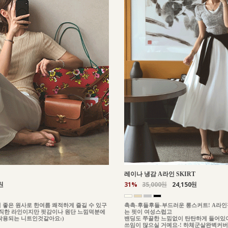
레이나 냉감 A라인 SKIRT
원
31%
35,000원
24,150원
 좋은 원사로 한여름 쾌적하게 즐길 수 있구
촉촉-후들후들-부드러운 롱스커트! A라
이직한 라인이지만 핏감이나 원단 느낌덕분에
는 핏이 여성스럽고
착용되는 니트인것같아요:)
밴딩도 쭈끌한 느낌없이 탄탄하게 들어있
쓰임이 많으실 거예요-! 하체군살완벽커버