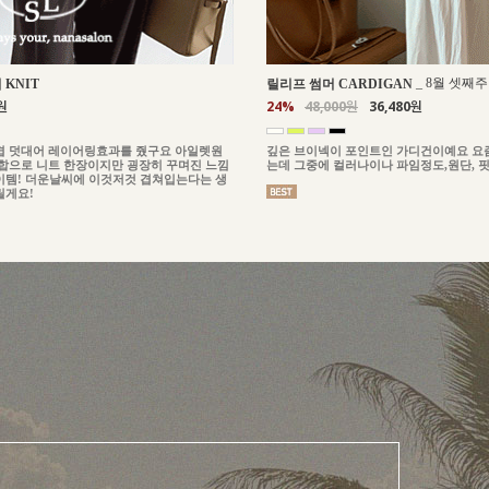
_
8월 셋째
 KNIT
릴리프 썸머 CARDIGAN
원
24%
48,000원
36,480원
겹 덧대어 레이어링효과를 줬구요 아일렛원
깊은 브이넥이 포인트인 가디건이예요 요즘
조합으로 니트 한장이지만 굉장히 꾸며진 느낌
는데 그중에 컬러나이나 파임정도,원단, 핏
이템! 더운날씨에 이것저것 겹쳐입는다는 생
릴게요!