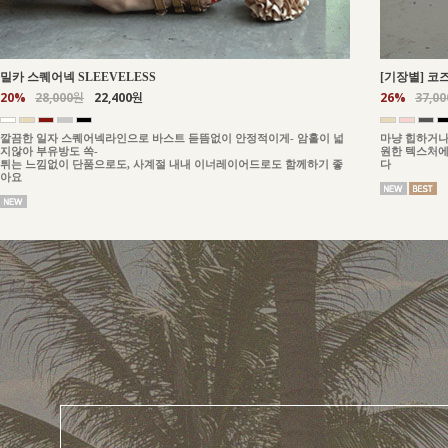
밀카 스퀘어넥 SLEEVELESS
[기장별] 코
20%
28,000원
22,400원
26%
37,0
깔끔한 일자 스퀘어넥라인으로 바스트 듣뜸없이 안정적이게- 암홀이 넓
마냥 힙하거나
지않아 부유방도 쏙-
원한 텍스처에
튀는 느낌없이 단품으로도, 사계절 내내 이너레이어드로도 함께하기 좋
다
아요