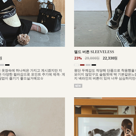
멜드 버튼 SLEEVELESS
원
23%
29,000원
22,330원
 옷장속에 하나씩은 가지고 계시겠지만 지
원단 두께감도 적당해 단품으로 착용했을 
 다양한 컬러감으로 포인트 주기에 제격- 게
보이지 않았구요 슬림핏에 딱 기본같은느
담없이 즐기기 좋으실거예요☆
지 넥라인의 버튼이 있어 너무 심심하지만