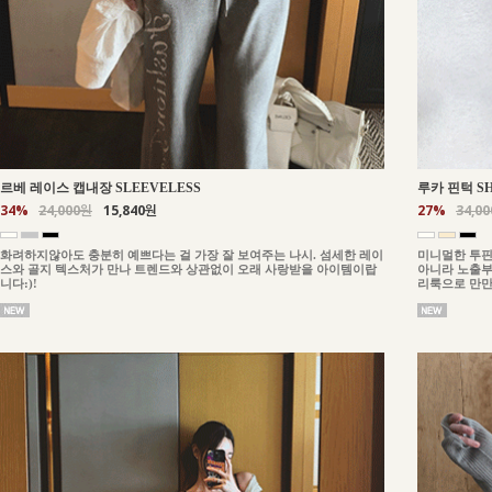
르베 레이스 캡내장 SLEEVELESS
루카 핀턱 S
34%
24,000원
15,840원
27%
34,0
화려하지않아도 충분히 예쁘다는 걸 가장 잘 보여주는 나시. 섬세한 레이
미니멀한 투핀
스와 골지 텍스처가 만나 트렌드와 상관없이 오래 사랑받을 아이템이랍
아니라 노출부
니다:)!
리룩으로 만만