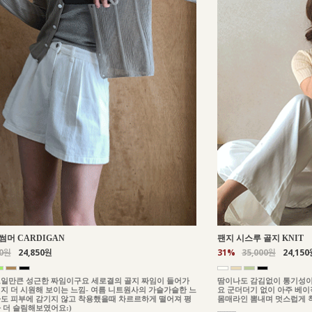
썸머 CARDIGAN
팬지 시스루 골지 KNIT
00원
24,850원
31%
35,000원
24,150
일만큰 성근한 짜임이구요 세로결의 골지 짜임이 들어가
땀이나도 감김없이 통기성이
지 더 시원해 보이는 느낌- 여름 니트원사의 가슬가슬한 느
요 군더더기 없이 아주 베
도 피부에 감기지 않고 착용했을때 차르르하게 떨어져 평
몸매라인 뽐내며 멋스럽게 
 더 슬림해보였어요:)