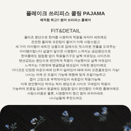
플레이크 쓰리피스 쿨링 PAJAMA
쾌적함 최고!! 썸머 쓰리피스 홈웨어
FIT&DETAIL
플리츠 원단으로 한여름 시원하게 착용될 파자마 세트예요
잔잔한 플라워 프린팅이 들어가 더욱 사랑스럽고
세 가지 아이템이 세트인 상품으로 집에서도 멋스러운 연출을 도와주는
아이템이랍니다 살결이 닿으면 시원함이 느껴지는 냉감원단으로
한여름에도 텁텁함 없이 착용될거구요 살짝 여유있는 사이즈와
텐션감있는 원단으로 편안하게 착용이 가능했어요 살짝 여유감이
느껴지는 기본핏에 탱글탱글 텐션감이 가득한 원단이예요
가디건은 단정한 라운드넥에 단추가 달려있어 때에 따라 오픈클로징이 가능!
나시는 어깨 끈 조절이 가능해 체형에 맞게 조절가능하고
캡이 고정으로 부착되어있어 속옷없이 착용가능해
더욱 편안했어요 하의는 허리 밴딩으로 사이즈 구애없이 착용이
가능하며 온종일 집에서 뒹굴해도 텁텁함 없이 편안함만 가득한 홈웨어예요
사랑스러움은 물론, 시원함까지 챙긴 썸머 파자마세트
나나님들께 추천드려요