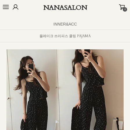
NANASALON
0
오늘출발🚚
BEST
NEW
MADE
OUTER
TOP
BOTTOM
D
INNER&ACC
플레이크 쓰리피스 쿨링 PAJAMA