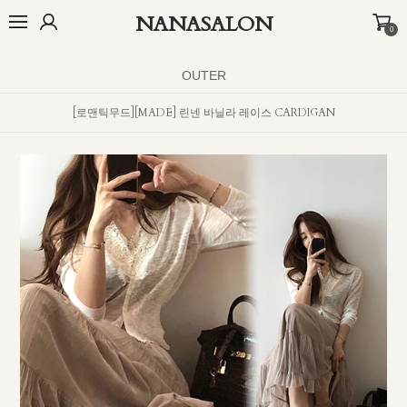
NANASALON
0
오늘출발🚚
BEST
NEW
MADE
OUTER
TOP
BOTTOM
D
OUTER
[로맨틱무드][MADE] 린넨 바닐라 레이스 CARDIGAN