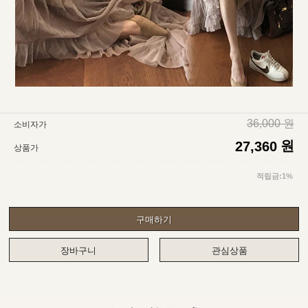
36,000 원
소비자가
원
27,360
상품가
적립금:1%
구매하기
장바구니
관심상품