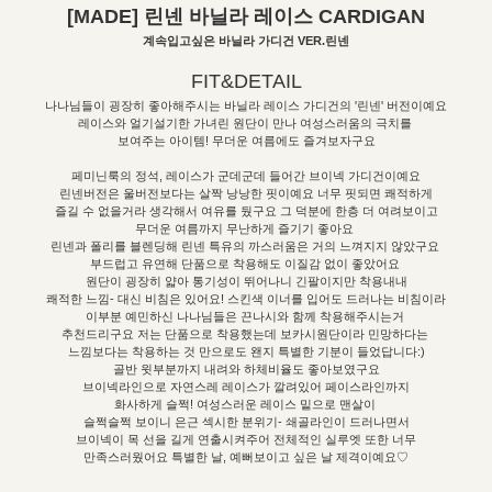
[MADE] 린넨 바닐라 레이스 CARDIGAN
계속입고싶은 바닐라 가디건 VER.린넨
FIT&DETAIL
나나님들이 굉장히 좋아해주시는 바닐라 레이스 가디건의 '린넨' 버전이예요
레이스와 얼기설기한 가녀린 원단이 만나 여성스러움의 극치를
보여주는 아이템! 무더운 여름에도 즐겨보자구요
페미닌룩의 정석, 레이스가 군데군데 들어간 브이넥 가디건이예요
린넨버전은 울버전보다는 살짝 낭낭한 핏이예요 너무 핏되면 쾌적하게
즐길 수 없을거라 생각해서 여유를 뒀구요 그 덕분에 한층 더 여려보이고
무더운 여름까지 무난하게 즐기기 좋아요
린넨과 폴리를 블렌딩해 린넨 특유의 까스러움은 거의 느껴지지 않았구요
부드럽고 유연해 단품으로 착용해도 이질감 없이 좋았어요
원단이 굉장히 얇아 통기성이 뛰어나니 긴팔이지만 착용내내
쾌적한 느낌- 대신 비침은 있어요! 스킨색 이너를 입어도 드러나는 비침이라
이부분 예민하신 나나님들은 끈나시와 함께 착용해주시는거
추천드리구요 저는 단품으로 착용했는데 보카시원단이라 민망하다는
느낌보다는 착용하는 것 만으로도 왠지 특별한 기분이 들었답니다:)
골반 윗부분까지 내려와 하체비율도 좋아보였구요
브이넥라인으로 자연스레 레이스가 깔려있어 페이스라인까지
화사하게 슬쩍! 여성스러운 레이스 밑으로 맨살이
슬쩍슬쩍 보이니 은근 섹시한 분위기- 쇄골라인이 드러나면서
브이넥이 목 선을 길게 연출시켜주어 전체적인 실루엣 또한 너무
만족스러웠어요 특별한 날, 예뻐보이고 싶은 날 제격이예요♡