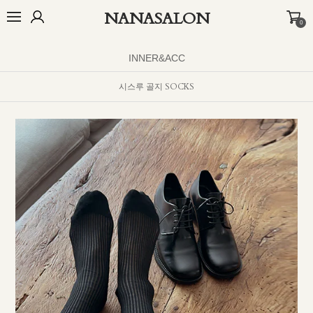
NANASALON
0
오늘출발🚚+10%
BEST
NEW
MADE
OUTER
TOP
BOTTOM
INNER&ACC
시스루 골지 SOCKS