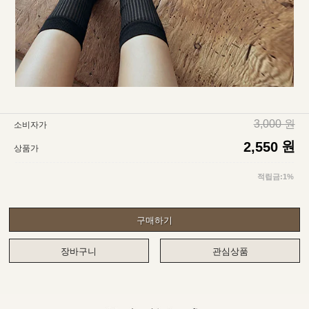
3,000 원
소비자가
원
2,550
상품가
적립금:1%
구매하기
장바구니
관심상품