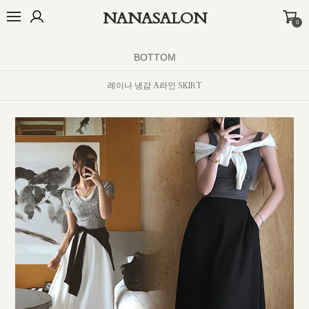
NANASALON
0
오늘출발🚚+10%
BEST
NEW
MADE
OUTER
TOP
BOTTOM
BOTTOM
레이나 냉감 A라인 SKIRT