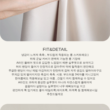
FIT&DETAIL
냉감이 느껴져 촉촉-, 부드럽게 착용되는 롱 스커트예요:)
하체 군살 커버가 완벽히 가능한 롱 기장에
A라인 플레어 핏으로 갑갑한 느낌없이 예쁜 실루엣으로 보여지고
허리 밴딩이 들어가 안정적으로 잡아주며 덕에 탈착용이 편안해요
쭈글한 밴딩이 아닌 제법 마감처리가 탄탄하게 잡혀 자국 생김도 덜하더라구요
무게감 있게 떨어지지만 촉감이 촉촉. 시원. 부드러움 3박자를 지니고있어
한여름에도 착용해보실 있고 여름 , 간절기 까지 함께하실 수 있어요
A라인도 과하게 풍성한 실루엣이 아니라 자연스럽게 플레어져
걸음마다 살랑이는 실루엣이 너무 예뻐보이실 거고
편안하게 툭 입기에도 좋아 데일리룩,데이트룩, 하객룩 등 함께해보시길
추천드릴게요