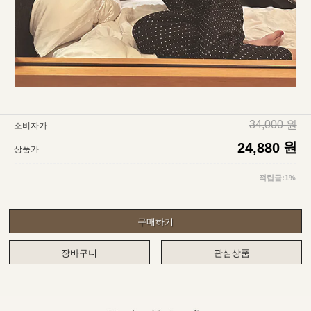
34,000 원
소비자가
원
24,880
상품가
적립금:1%
구매하기
장바구니
관심상품