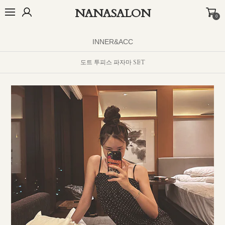
NANASALON
0
오늘출발🚚
BEST
NEW
MADE
OUTER
TOP
BOTTOM
D
INNER&ACC
도트 투피스 파자마 SET