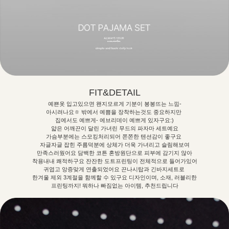
FIT&DETAIL
예쁜옷 입고있으면 왠지모르게 기분이 봉봉뜨는 느낌-
아시려나요ㅎ 밖에서 예쁨을 장착하는것도 중요하지만
집에서도 예쁘게- 에브리데이 예쁘게 있자구요:)
얇은 어깨끈이 달린 가녀린 무드의 파자마 세트예요
가슴부분에는 스모킹처리되어 쫀쫀한 텐션감이 좋구요
자글자글 잡힌 주름덕분에 상체가 더욱 가녀리고 슬림해보여
만족스러웠어요 담백한 코튼 혼방원단으로 피부에 감기지 않아
착용내내 쾌적하구요 잔잔한 도트프린팅이 전체적으로 들어가있어
귀엽고 앙증맞게 연출되었어요 끈나시탑과 긴바지세트로
한겨울 제외 3계절을 함께할 수 있구요 디자인이며, 소재, 러블리한
프린팅까지! 뭐하나 빠짐없는 아이템, 추천드립니다