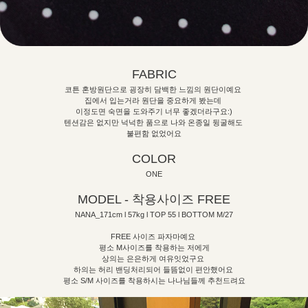
FABRIC
코튼 혼방원단으로 굉장히 담백한 느낌의 원단이예요
집에서 입는거라 원단을 중요하게 봤는데
이정도면 숙면을 도와주기 너무 좋겠더라구요:)
텐션감은 없지만 넉넉한 품으로 나와 온종일 뒹굴해도
불편함 없었어요
COLOR
ONE
MODEL - 착용사이즈 FREE
NANA_171cm l 57kg l TOP 55 l BOTTOM M/27
FREE 사이즈 파자마예요
평소 M사이즈를 착용하는 저에게
상의는 은은하게 여유잇었구요
하의는 허리 밴딩처리되어 들뜸없이 편안했어요
평소 S/M 사이즈를 착용하시는 나나님들께 추천드려요