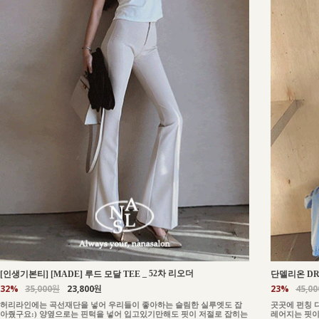
_
52차 리오더
[인생기본티] [MADE] 루드 모달 TEE
단델리온 DR
32%
35,000원
23,800원
23%
45,0
허리라인에는 곡선재단을 넣어 우리들이 좋아하는 슬림한 실루엣도 잡
곳곳에 펀칭 
아줬구요:) 양옆으로는 핀턱을 넣어 입고있기만해도 핏이 저절로 잡히는
레어지는 핏이