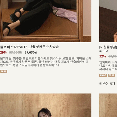
_
8월 셋째주 순차발송
플로 바스락 PANTS
[미친쿨링감] 
리오더
29%
53,000원
37,630원
32%
29,0
문의대란, 맞주름 포인트로 기본티에도 멋스러워 보일 팬츠! 가벼운 소재
감으로 편안하게 착용은 물론, 골반 라인이 더욱 예쁘게 연출되면서 핏
입자마자 느껴
만으로도 룩을 스타일리시하게 완성해주어요:)
니트 나시예요
껴지니 평소 
리뷰수 : 5개