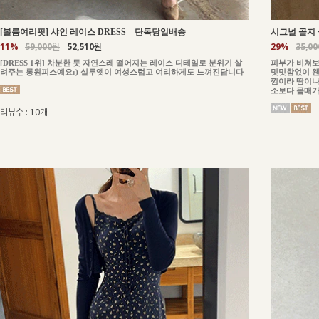
_
단독당일배송
[볼륨여리핏] 샤인 레이스 DRESS
시그널 골지 
11%
59,000원
52,510원
29%
35,0
[DRESS 1위] 차분한 듯 자연스레 떨어지는 레이스 디테일로 분위기 살
피부가 비쳐보
려주는 롱원피스예요:) 실루엣이 여성스럽고 여리하게도 느껴진답니다
밋밋함없이 왠
낌이라 땀이나
소보다 몸매가
리뷰수 : 10개