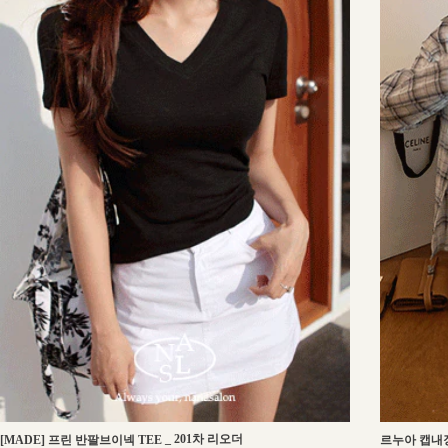
_
201차 리오더
[MADE] 프린 반팔브이넥 TEE
르누아 캡내장