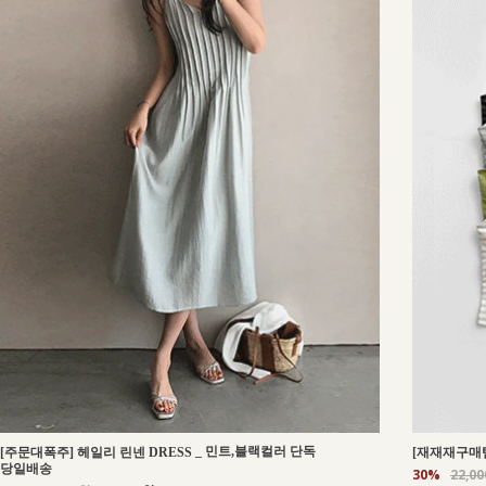
_
민트,블랙컬러 단독
[주문대폭주] 헤일리 린넨 DRESS
[재재재구매템
당일배송
30%
22,0