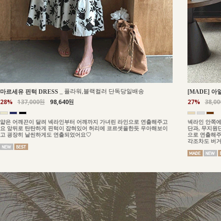
_
플라워,블랙컬러 단독당일배송
마르세유 핀턱 DRESS
[MADE] 아
28%
137,000원
98,640원
27%
38,0
얇은 어깨끈이 달려 넥라인부터 어깨까지 가녀린 라인으로 연출해주고
넥라인 안쪽에
요 앞뒤로 탄탄하게 핀턱이 잡혀있어 허리에 코르셋을한듯 우아해보이
단과, 무지원
고 굉장히 날씬하게도 연출되었어요♡
으로 연출해주
각조차도 버거