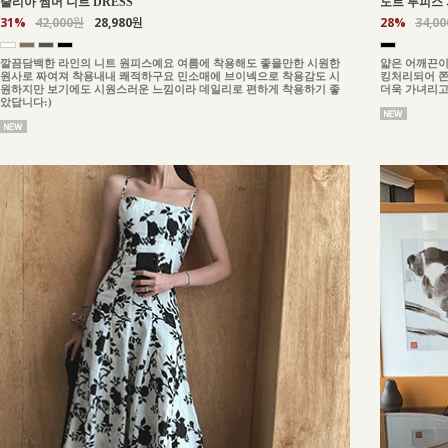
줄리아 썸머 니트 DRESS
도트 투피스 
31%
42,000원
28,980원
28%
34,0
깔끔담백한 라인의 니트 원피스예요 여름에 착용해도 좋을만한 시원한
얇은 어깨끈이
원사로 짜여져 착용내내 쾌적하구요 민소매에 브이넥으로 착용감도 시
킹처리되어 쫀
원하지만 보기에도 시원스러운 느낌이라 데일리로 편하게 착용하기 좋
더욱 가녀리고
았답니다:)