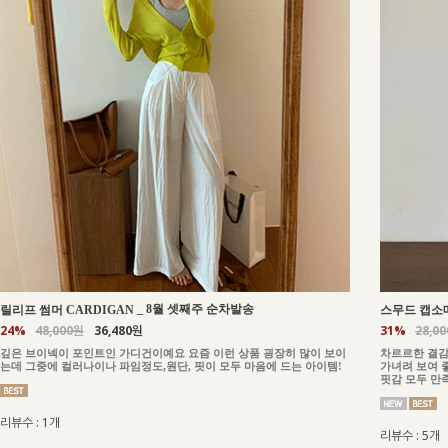
_
8월 셋째주 순차발송
릴리프 썸머 CARDIGAN
스무드 캡소매
24%
48,000원
36,480원
31%
28,0
깊은 브이넥이 포인트인 가디건이예요 요즘 이런 상품 굉장히 많이 보이
차르르한 결감
는데 그중에 컬러나이나 파임정도,원단, 핏이 모두 마음에 드는 아이템!
가녀려 보여 
핏감 모두 만
리뷰수 : 1개
리뷰수 : 5개