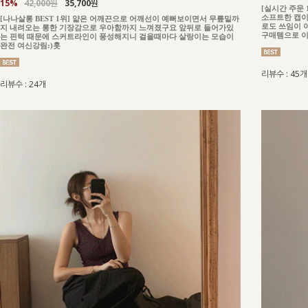
15%
42,000원
35,700원
[실시간 주문
소프트한 캡이
[나나살롱 BEST 1위] 얇은 어깨끈으로 어깨선이 예뻐보이면서 무릎밑까
로도 쓰임이 
지 내려오는 롱한 기장감으로 우아함까지 느껴졌구요 앞뒤로 들어가있
구매템으로 
는 핀턱 때문에 스커트라인이 풍성해지니 걸을때마다 살랑이는 모습이
완전 여신강림:)훗
리뷰수 : 45개
리뷰수 : 24개