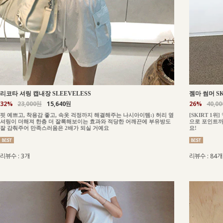
젬마 썸머 SK
리코타 셔링 캡내장 SLEEVELESS
26%
40,0
32%
23,000원
15,640원
[SKIRT 1
핏 예쁘고, 착용감 좋고, 속옷 걱정까지 해결해주는 나시아이템:) 허리 옆
으로 포인트까
셔링이 더해져 한층 더 잘록해보이는 효과와 적당한 어깨끈에 부유방도
요!
잘 감춰주어 만족스러움은 2배가 되실 거예요
리뷰수 : 84개
리뷰수 : 3개