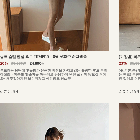
_
8월 셋째주 순차발송
솔트 슬림 텐셀 후드 JUMPER
[기장별] 피츠
20%
31,000원
24,800원
23%
36,0
부드러운 원단에 후들함과 은근한 비침을 가지고있는 슬림한 후드 투웨
(숏,기본,롱
이집업:) 여름철 휘뚤마뚤 아우터로 유용하게 완전 쓰임이 많으실 거예
는 팬츠! 투
요~ 캐주얼하게만 보이지않고 여리함도 한스푼
한 컬러로 어
리뷰수 : 3개
리뷰수 : 15개