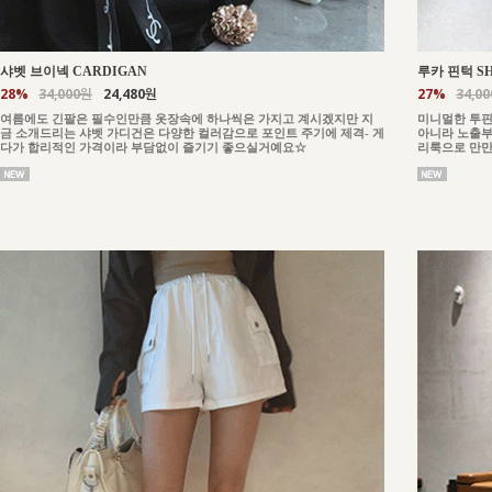
샤벳 브이넥 CARDIGAN
루카 핀턱 S
28%
34,000원
24,480원
27%
34,0
여름에도 긴팔은 필수인만큼 옷장속에 하나씩은 가지고 계시겠지만 지
미니멀한 투핀
금 소개드리는 샤벳 가디건은 다양한 컬러감으로 포인트 주기에 제격- 게
아니라 노출부
다가 합리적인 가격이라 부담없이 즐기기 좋으실거예요☆
리룩으로 만만