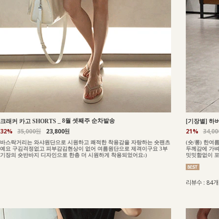
_
8월 셋째주 순차발송
크래커 카고 SHORTS
[기장별] 하버
32%
35,000원
23,800원
21%
34,0
바스락거리는 와샤원단으로 시원하고 쾌적한 착용감을 자랑하는 숏팬츠
(숏/롱) 한
예요 구김걱정없고 피부감김현상이 없어 여름원단으로 제격이구요 3부
두께감에 가벼
기장의 숏반바지 디자인으로 한층 더 시원하게 착용되었어요:)
밋밋함없이 포
리뷰수 : 84개