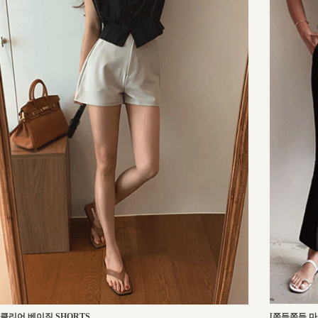
[쫀득쫀득 마
클리어 베이직 SHORTS