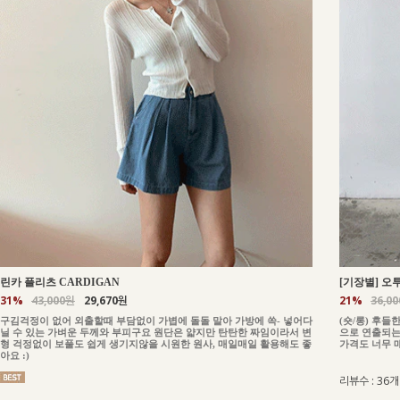
린카 플리츠 CARDIGAN
[기장별] 오투
31%
43,000원
29,670원
21%
36,0
구김걱정이 없어 외출할때 부담없이 가볍에 돌돌 말아 가방에 쏙- 넣어다
(숏/롱) 후
닐 수 있는 가벼운 두께와 부피구요 원단은 얇지만 탄탄한 짜임이라서 변
으로 연출되는
형 걱정없이 보풀도 쉽게 생기지않을 시원한 원사, 매일매일 활용해도 좋
가격도 너무 
아요 :)
리뷰수 : 36개