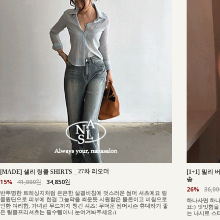
_
27차 리오더
[MADE] 샐리 링클 SHIRTS
[1+1] 밀리
송
15%
41,000원
34,850원
26%
36,0
반투명한 트레싱지처럼 은은한 살결비침에 멋스러운 썸머 셔츠예요 링
클원단으로 피부에 한겹 그늘막을 씌운듯 시원함은 물론이고 비침으로
하나사면 하나
인한 여리함, 가녀린 무드까지 챙긴 셔츠! 무더운 썸머시즌 휴대하기 좋
요:) 밋밋함
은 링클프리셔츠는 필수템이니 눈여겨봐주세요:)
는 나시로 스