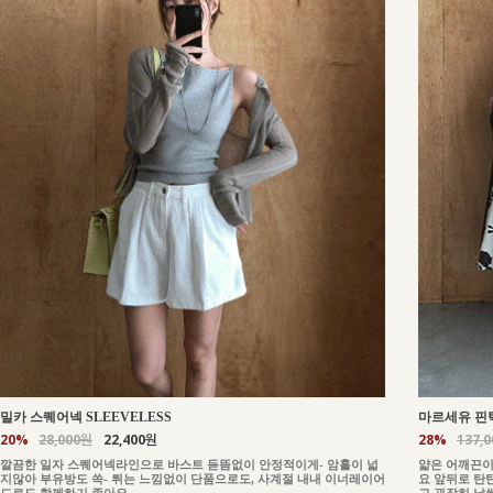
밀카 스퀘어넥 SLEEVELESS
마르세유 핀턱
20%
28,000원
22,400원
28%
137,
깔끔한 일자 스퀘어넥라인으로 바스트 듣뜸없이 안정적이게- 암홀이 넓
얇은 어깨끈이
지않아 부유방도 쏙- 튀는 느낌없이 단품으로도, 사계절 내내 이너레이어
요 앞뒤로 탄
드로도 함께하기 좋아요
고 굉장히 