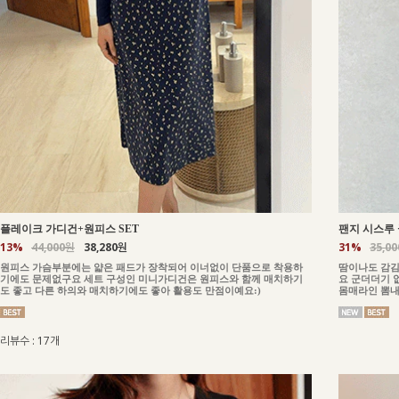
플레이크 가디건+원피스 SET
팬지 시스루 
13%
44,000원
38,280원
31%
35,0
원피스 가슴부분에는 얇은 패드가 장착되어 이너없이 단품으로 착용하
땀이나도 감김
기에도 문제없구요 세트 구성인 미니가디건은 원피스와 함께 매치하기
요 군더더기 
도 좋고 다른 하의와 매치하기에도 좋아 활용도 만점이예요:)
몸매라인 뽐내
리뷰수 : 17개