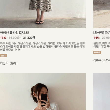
마리앤 플라워 DRESS
[최애템] [M
13%
36,000원
31,320원
14%
29,0
자꾸 나만 봐♥ 여신스러움, 여성스러움, 여리함 모두 다 가지고있는 원피
원단도,핏도 
스에요여름시즌 휴양지에서도 빛을 발하면서 플라워패턴으로 돋보이게
이템! 이건 
연출해준답니다♥
리뷰수 : 345
리뷰수 : 59개