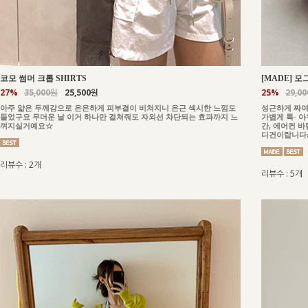
코모 썸머 크롭 SHIRTS
[MADE] 모
27%
35,000원
25,500원
25%
29,0
아주 얇은 두께감으로 은은하게 피부결이 비쳐지니 은근 섹시한 느낌도
성근하게 짜여
들었구요 무더운 날 이거 하나만 걸쳐줘도 자외선 차단되는 효과까지 느
가볍게 툭- 
껴지실거예요☆
간, 에어컨 
디건이랍니다:
리뷰수 : 2개
리뷰수 : 5개