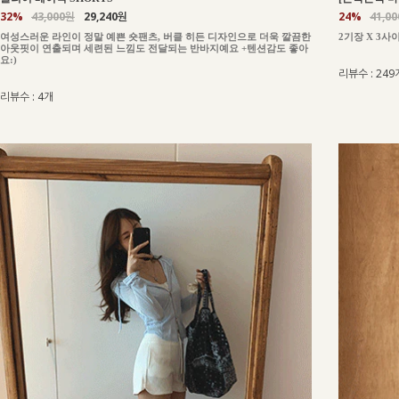
24%
41,0
32%
43,000원
29,240원
2기장 X 3사
여성스러운 라인이 정말 예쁜 숏팬츠, 버클 히든 디자인으로 더욱 깔끔한
아웃핏이 연출되며 세련된 느낌도 전달되는 반바지예요 +텐션감도 좋아
요:)
리뷰수 : 249
리뷰수 : 4개