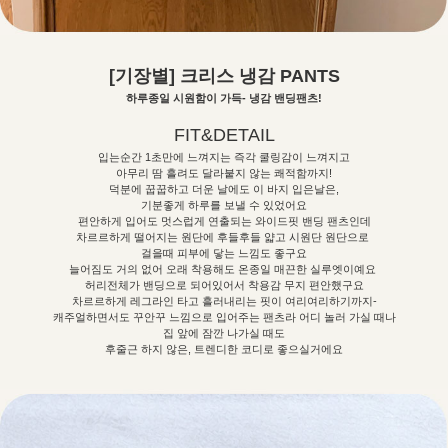
[기장별] 크리스 냉감 PANTS
하루종일 시원함이 가득- 냉감 밴딩팬츠!
FIT&DETAIL
입는순간 1초만에 느껴지는 즉각 쿨링감이 느껴지고
아무리 땀 흘려도 달라붙지 않는 쾌적함까지!
덕분에 꿉꿉하고 더운 날에도 이 바지 입은날은,
기분좋게 하루를 보낼 수 있었어요
편안하게 입어도 멋스럽게 연출되는 와이드핏 밴딩 팬츠인데
차르르하게 떨어지는 원단에 후들후들 얇고 시원단 원단으로
걸을때 피부에 닿는 느낌도 좋구요
늘어짐도 거의 없어 오래 착용해도 온종일
매끈한 실루엣이예요
허리전체가 밴딩으로 되어있어서 착용감 무지 편안했구요
차르르하게 레그라인 타고 흘러내리는 핏이 여리여리하기까지-
캐주얼하면서도 꾸안꾸 느낌으로 입어주는 팬츠라 어디 놀러 가실 때나
집 앞에 잠깐 나가실 때도
후줄근 하지 않은, 트렌디한 코디로 좋으실거에요