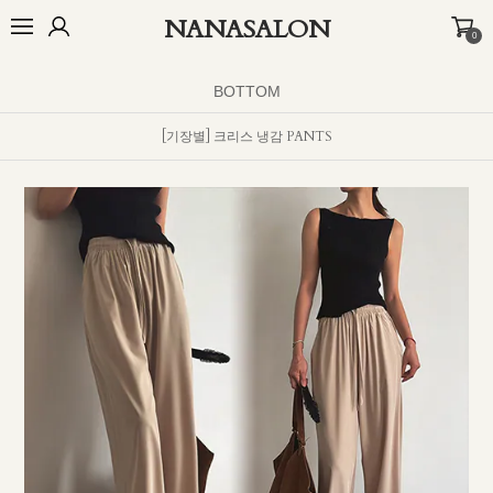
NANASALON
0
오늘출발🚚
BEST
NEW
MADE
OUTER
TOP
BOTTOM
D
BOTTOM
[기장별] 크리스 냉감 PANTS