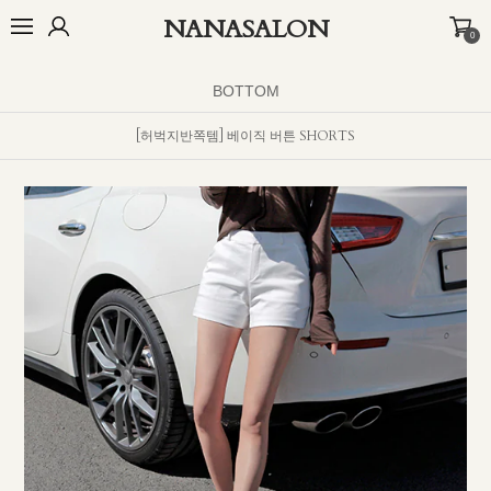
NANASALON
0
오늘출발🚚
BEST
NEW
MADE
OUTER
TOP
BOTTOM
D
BOTTOM
[허벅지반쪽템] 베이직 버튼 SHORTS