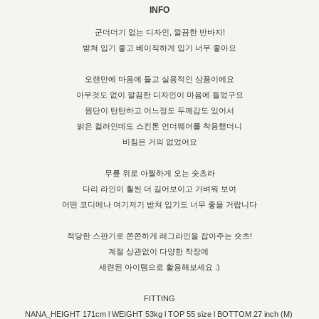
INFO
군더더기 없는 디자인, 깔끔한 반바지!
받쳐 입기 좋고 베이직하게 입기 너무 좋아요
오랜만에 마음에 들고 실용적인 상품이에요
아무것도 없이 깔끔한 디자인이 마음에 들었구요
원단이 탄탄하고 어느정도 두께감도 있어서
밝은 컬러인데도 스킨톤 언더웨어를 착용했더니
비침은 거의 없었어요
무릎 위로 아찔하게 오는 숏츠라
다리 라인이 훨씬 더 길어보이고 가벼워 보여
어떤 코디에나 여기저기 받쳐 입기도 너무 좋을 거랍니다
적당한 스판기로 쫀쫀하게 레그라인을 잡아주는 숏츠!
계절 상관없이 다양한 착장에
세련된 아이템으로 활용해보세요 :)
FITTING
NANA_HEIGHT 171cm l WEIGHT 53kg l TOP 55 size l BOTTOM 27 inch (M)