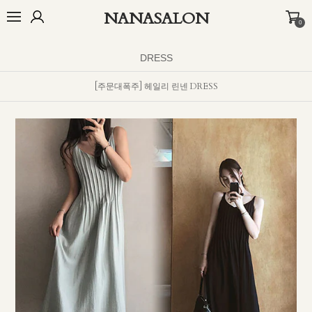
NANASALON
0
오늘출발🚚
BEST
NEW
MADE
OUTER
TOP
BOTTOM
D
DRESS
[주문대폭주] 헤일리 린넨 DRESS