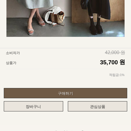
42,000 원
소비자가
원
35,700
상품가
적립금:1%
구매하기
장바구니
관심상품