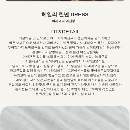
헤일리 린넨 DRESS
여리여리 여신무드
FIT&DETAIL
착용하는 것 만으로도 여리여리 여신무드 충만해지는 원피스예요
얇은 어깨끈으로 어깨선이 예뻐보이면서 무릎밑까지 내려오는 롱한 기장감으로
우아함까지 느껴졌구요 앞뒤로 들어가있는 핀턱 때문에 스커트라인이 풍성해지니
걸을때마다 살랑이는 모습이 완전 여신강림:)훗
어깨끈은 길이를 조절하는 탭이 있어 취향껏 조절가능하구요
시원해보이는 브이넥라인은 얼굴선까지 가녀려보였어요
양쪽으로 포켓을 넣어 실용성도 챙겼구요 무픞밑까지 내려오는 롱기장으로
하체군살을 말끔히 숨겨주니 하체라인니 고민이신분들도 좋아해주실것같아요
무엇보다 원단이 린넨이 함유되고 또 겉으로 보기에도 린넨원사의 느낌이
그대로 잘 느껴지지만 다른원사들과 블렌딩해 특유의 까스러움을 다운시켜
맨살에도 이질감 없었구요 구김도 크지 않아 괜찮더라구요 대신 린넨의 시원함과
통기성은 그대로- 일상속에서도 좋구요 휴양지, 바캉스룩까지 걱정없을
분위기만점 원피스! 꼭 소장하기실 바래요