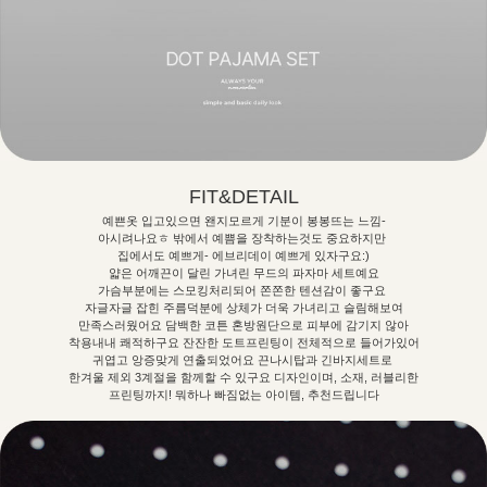
FIT&DETAIL
예쁜옷 입고있으면 왠지모르게 기분이 봉봉뜨는 느낌-
아시려나요ㅎ 밖에서 예쁨을 장착하는것도 중요하지만
집에서도 예쁘게- 에브리데이 예쁘게 있자구요:)
얇은 어깨끈이 달린 가녀린 무드의 파자마 세트예요
가슴부분에는 스모킹처리되어 쫀쫀한 텐션감이 좋구요
자글자글 잡힌 주름덕분에 상체가 더욱 가녀리고 슬림해보여
만족스러웠어요 담백한 코튼 혼방원단으로 피부에 감기지 않아
착용내내 쾌적하구요 잔잔한 도트프린팅이 전체적으로 들어가있어
귀엽고 앙증맞게 연출되었어요 끈나시탑과 긴바지세트로
한겨울 제외 3계절을 함께할 수 있구요 디자인이며, 소재, 러블리한
프린팅까지! 뭐하나 빠짐없는 아이템, 추천드립니다