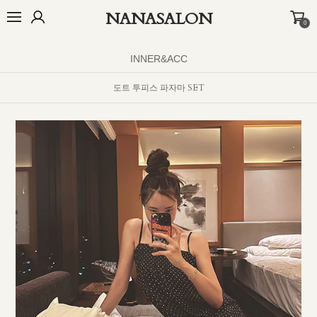
NANASALON
0
오늘출발🚚
BEST
NEW
MADE
OUTER
TOP
BOTTOM
D
INNER&ACC
도트 투피스 파자마 SET