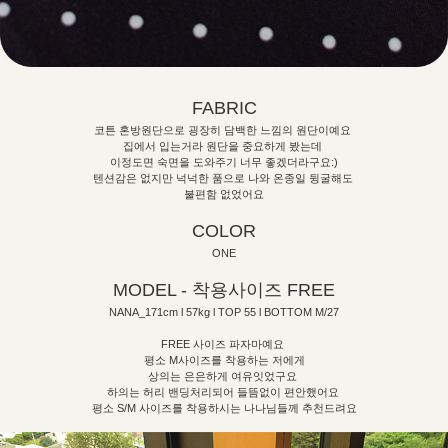
FABRIC
코튼 혼방원단으로 굉장히 담백한 느낌의 원단이예요
집에서 입는거라 원단을 중요하게 봤는데
이정도면 숙면을 도와주기 너무 좋겠더라구요:)
텐션감은 없지만 넉넉한 품으로 나와 온종일 뒹굴해도
불편함 없었어요
COLOR
ONE
MODEL - 착용사이즈 FREE
NANA_171cm l 57kg l TOP 55 l BOTTOM M/27
FREE 사이즈 파자마예요
평소 M사이즈를 착용하는 저에게
상의는 은은하게 여유잇었구요
하의는 허리 밴딩처리되어 들뜸없이 편안했어요
평소 S/M 사이즈를 착용하시는 나나님들께 추천드려요