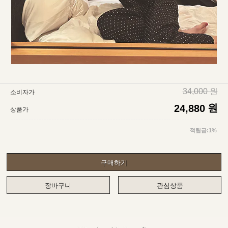
34,000 원
소비자가
원
24,880
상품가
적립금:1%
구매하기
장바구니
관심상품