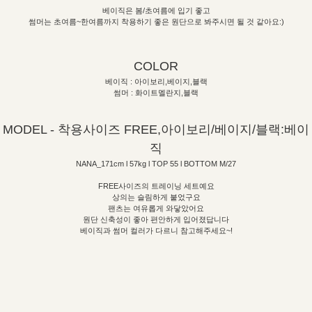
베이직은 봄/초여름에 입기 좋고
썸머는 초여름~한여름까지 착용하기 좋은 원단으로 봐주시면 될 것 같아요:)
COLOR
베이직 : 아이보리,베이지,블랙
썸머 : 화이트멜란지,블랙
MODEL - 착용사이즈 FREE,아이보리/베이지/블랙:베이
직
NANA_171cm l 57kg l TOP 55 l BOTTOM M/27
FREE사이즈의 트레이닝 세트예요
상의는 슬림하게 붙었구요
팬츠는 여유롭게 와닿았어요
원단 신축성이 좋아 편안하게 입어졌답니다
베이직과 썸머 컬러가 다르니 참고해주세요~!