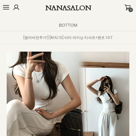
NANASALON
0
오늘출발🚚
BEST
NEW
MADE
OUTER
TOP
BOTTOM
D
BOTTOM
[썸머버전추가!] [MADE] 비타 라이닝 티셔츠+팬츠 SET