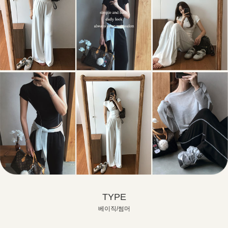
TYPE
베이직/썸머