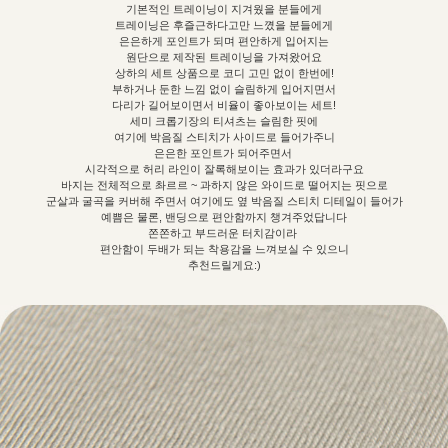
기본적인 트레이닝이 지겨웠을 분들에게
트레이닝은 후즐근하다고만 느꼈을 분들에게
은은하게 포인트가 되며 편안하게 입어지는
원단으로 제작된 트레이닝을 가져왔어요
상하의 세트 상품으로 코디 고민 없이 한번에!
부하거나 둔한 느낌 없이 슬림하게 입어지면서
다리가 길어보이면서 비율이 좋아보이는 세트!
세미 크롭기장의 티셔츠는 슬림한 핏에
여기에 박음질 스티치가 사이드로 들어가주니
은은한 포인트가 되어주면서
시각적으로 허리 라인이 잘록해보이는 효과가 있더라구요
바지는 전체적으로 촤르르 ~ 과하지 않은 와이드로 떨어지는 핏으로
군살과 굴곡을 커버해 주면서 여기에도 옆 박음질 스티치 디테일이 들어가
예쁨은 물론, 밴딩으로 편안함까지 챙겨주었답니다
쫀쫀하고 부드러운 터치감이라
편안함이 두배가 되는 착용감을 느껴보실 수 있으니
추천드릴게요:)