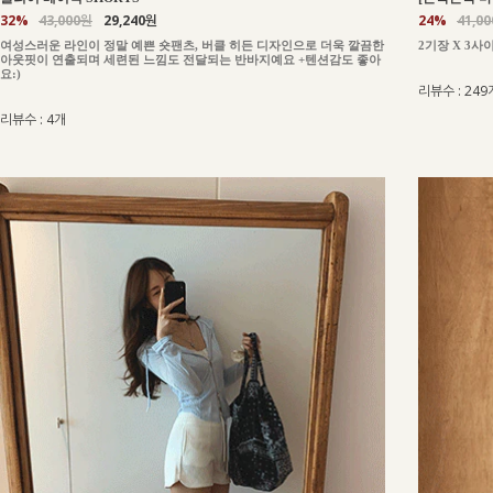
24%
41,0
32%
43,000원
29,240원
2기장 X 3사
여성스러운 라인이 정말 예쁜 숏팬츠, 버클 히든 디자인으로 더욱 깔끔한
아웃핏이 연출되며 세련된 느낌도 전달되는 반바지예요 +텐션감도 좋아
요:)
리뷰수 : 249
리뷰수 : 4개