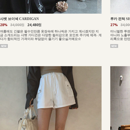
샤벳 브이넥 CARDIGAN
루카 핀턱 S
28%
34,000원
24,480원
27%
34,0
여름에도 긴팔은 필수인만큼 옷장속에 하나씩은 가지고 계시겠지만 지
미니멀한 투핀
금 소개드리는 샤벳 가디건은 다양한 컬러감으로 포인트 주기에 제격- 게
아니라 노출부
다가 합리적인 가격이라 부담없이 즐기기 좋으실거예요☆
리룩으로 만만