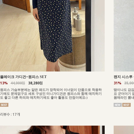
플레이크 가디건+원피스 SET
팬지 시스루 
13%
44,000원
38,280원
31%
35,0
원피스 가슴부분에는 얇은 패드가 장착되어 이너없이 단품으로 착용하
땀이나도 감김
기에도 문제없구요 세트 구성인 미니가디건은 원피스와 함께 매치하기
요 군더더기 
도 좋고 다른 하의와 매치하기에도 좋아 활용도 만점이예요:)
몸매라인 뽐내
리뷰수 : 17개