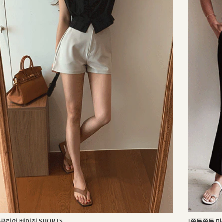
[쫀득쫀득 마
클리어 베이직 SHORTS