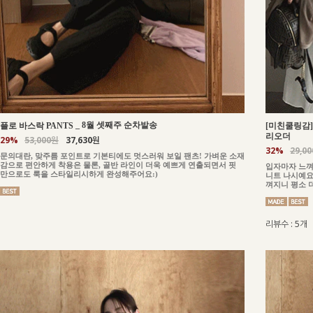
_
8월 셋째주 순차발송
플로 바스락 PANTS
[미친쿨링감] 
리오더
29%
53,000원
37,630원
32%
29,0
문의대란, 맞주름 포인트로 기본티에도 멋스러워 보일 팬츠! 가벼운 소재
감으로 편안하게 착용은 물론, 골반 라인이 더욱 예쁘게 연출되면서 핏
입자마자 느껴
만으로도 룩을 스타일리시하게 완성해주어요:)
니트 나시예요
껴지니 평소 
리뷰수 : 5개