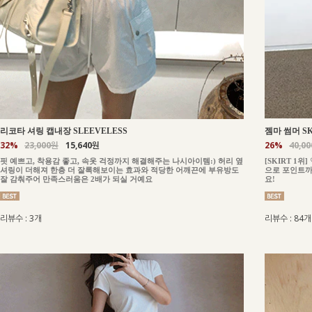
젬마 썸머 SK
리코타 셔링 캡내장 SLEEVELESS
26%
40,0
32%
23,000원
15,640원
[SKIRT 1
핏 예쁘고, 착용감 좋고, 속옷 걱정까지 해결해주는 나시아이템:) 허리 옆
으로 포인트까
셔링이 더해져 한층 더 잘록해보이는 효과와 적당한 어깨끈에 부유방도
요!
잘 감춰주어 만족스러움은 2배가 되실 거예요
리뷰수 : 84개
리뷰수 : 3개