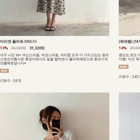
마리앤 플라워 DRESS
[최애템] [M
13%
36,000원
31,320원
14%
29,0
자꾸 나만 봐♥ 여신스러움, 여성스러움, 여리함 모두 다 가지고있는 원피
원단도,핏도 
스에요여름시즌 휴양지에서도 빛을 발하면서 플라워패턴으로 돋보이게
이템! 이건 
연출해준답니다♥
리뷰수 : 345
리뷰수 : 59개