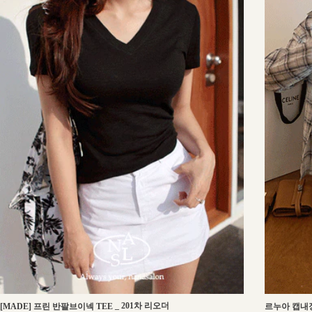
_
201차 리오더
[MADE] 프린 반팔브이넥 TEE
르누아 캡내장