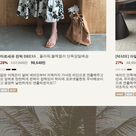
_
플라워,블랙컬러 단독당일배송
마르세유 핀턱 DRESS
[MADE] 아
28%
137,000원
98,640원
27%
38,0
얇은 어깨끈이 달려 넥라인부터 어깨까지 가녀린 라인으로 연출해주고
넥라인 안쪽에
요 앞뒤로 탄탄하게 핀턱이 잡혀있어 허리에 코르셋을한듯 우아해보이
단과, 무지원
고 굉장히 날씬하게도 연출되었어요♡
으로 연출해주
각조차도 버거