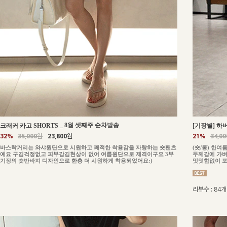
_
8월 셋째주 순차발송
크래커 카고 SHORTS
[기장별] 하버
32%
35,000원
23,800원
21%
34,0
바스락거리는 와샤원단으로 시원하고 쾌적한 착용감을 자랑하는 숏팬츠
(숏/롱) 한
예요 구김걱정없고 피부감김현상이 없어 여름원단으로 제격이구요 3부
두께감에 가벼
기장의 숏반바지 디자인으로 한층 더 시원하게 착용되었어요:)
밋밋함없이 포
리뷰수 : 84개