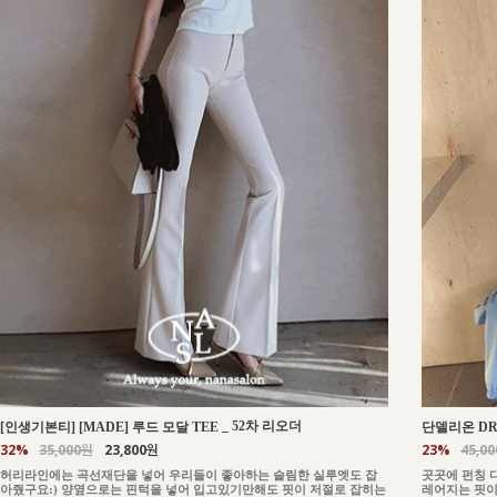
_
52차 리오더
[인생기본티] [MADE] 루드 모달 TEE
단델리온 DR
32%
35,000원
23,800원
23%
45,0
허리라인에는 곡선재단을 넣어 우리들이 좋아하는 슬림한 실루엣도 잡
곳곳에 펀칭 
아줬구요:) 양옆으로는 핀턱을 넣어 입고있기만해도 핏이 저절로 잡히는
레어지는 핏이