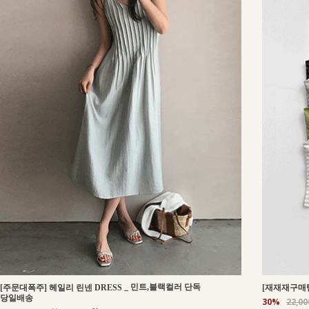
_
민트,블랙컬러 단독
[주문대폭주] 헤일리 린넨 DRESS
[재재재구매템
당일배송
30%
22,0