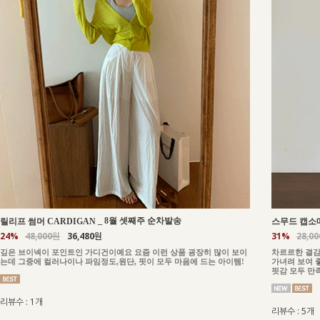
_
8월 셋째주 순차발송
릴리프 썸머 CARDIGAN
스무드 캡소매
24%
48,000원
36,480원
31%
28,0
깊은 브이넥이 포인트인 가디건이예요 요즘 이런 상품 굉장히 많이 보이
차르르한 결감
는데 그중에 컬러나이나 파임정도,원단, 핏이 모두 마음에 드는 아이템!
가녀려 보여 
핏감 모두 만
리뷰수 : 1개
리뷰수 : 5개