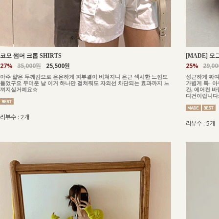
코모 썸머 크롭 SHIRTS
[MADE] 모
27%
35,000원
25,500원
25%
29,0
아주 얇은 두께감으로 은은하게 피부결이 비쳐지니 은근 섹시한 느낌도
성근하게 짜여
들었구요 무더운 날 이거 하나만 걸쳐줘도 자외선 차단되는 효과까지 느
가볍게 툭- 
껴지실거예요☆
간, 에어컨 
디건이랍니다:
리뷰수 : 2개
리뷰수 : 5개