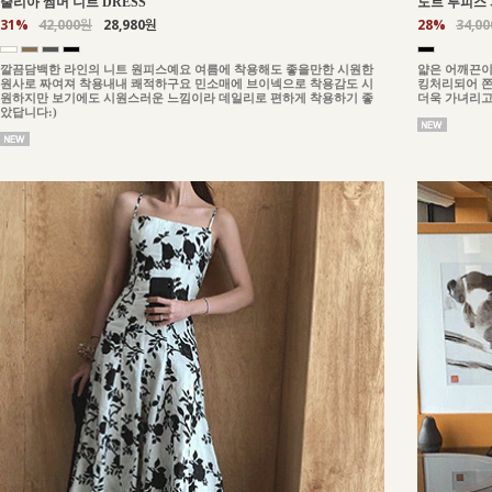
줄리아 썸머 니트 DRESS
도트 투피스 
31%
42,000원
28,980원
28%
34,0
깔끔담백한 라인의 니트 원피스예요 여름에 착용해도 좋을만한 시원한
얇은 어깨끈이
원사로 짜여져 착용내내 쾌적하구요 민소매에 브이넥으로 착용감도 시
킹처리되어 쫀
원하지만 보기에도 시원스러운 느낌이라 데일리로 편하게 착용하기 좋
더욱 가녀리고
았답니다:)