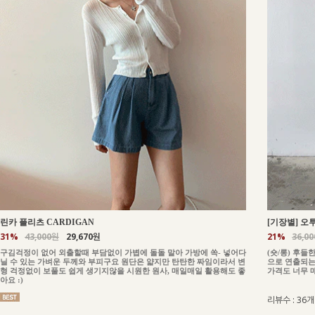
린카 플리츠 CARDIGAN
[기장별] 오투
31%
43,000원
29,670원
21%
36,0
구김걱정이 없어 외출할때 부담없이 가볍에 돌돌 말아 가방에 쏙- 넣어다
(숏/롱) 후
닐 수 있는 가벼운 두께와 부피구요 원단은 얇지만 탄탄한 짜임이라서 변
으로 연출되는
형 걱정없이 보풀도 쉽게 생기지않을 시원한 원사, 매일매일 활용해도 좋
가격도 너무 
아요 :)
리뷰수 : 36개