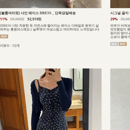
_
단독당일배송
[볼륨여리핏] 샤인 레이스 DRESS
시그널 골지 
11%
59,000원
52,510원
29%
35,0
[DRESS 1위] 차분한 듯 자연스레 떨어지는 레이스 디테일로 분위기 살
피부가 비쳐보
려주는 롱원피스예요:) 실루엣이 여성스럽고 여리하게도 느껴진답니다
밋밋함없이 왠
낌이라 땀이나
소보다 몸매가
리뷰수 : 10개