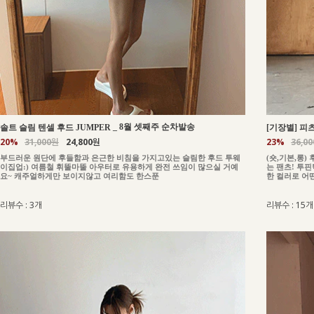
_
8월 셋째주 순차발송
솔트 슬림 텐셀 후드 JUMPER
[기장별] 피츠
20%
31,000원
24,800원
23%
36,0
부드러운 원단에 후들함과 은근한 비침을 가지고있는 슬림한 후드 투웨
(숏,기본,롱
이집업:) 여름철 휘뚤마뚤 아우터로 유용하게 완전 쓰임이 많으실 거예
는 팬츠! 투
요~ 캐주얼하게만 보이지않고 여리함도 한스푼
한 컬러로 어
리뷰수 : 3개
리뷰수 : 15개