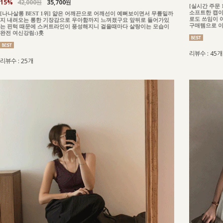
15%
42,000원
35,700원
[실시간 주문
소프트한 캡이
[나나살롱 BEST 1위] 얇은 어깨끈으로 어깨선이 예뻐보이면서 무릎밑까
로도 쓰임이 
지 내려오는 롱한 기장감으로 우아함까지 느껴졌구요 앞뒤로 들어가있
구매템으로 
는 핀턱 때문에 스커트라인이 풍성해지니 걸을때마다 살랑이는 모습이
완전 여신강림:)훗
리뷰수 : 45개
리뷰수 : 25개