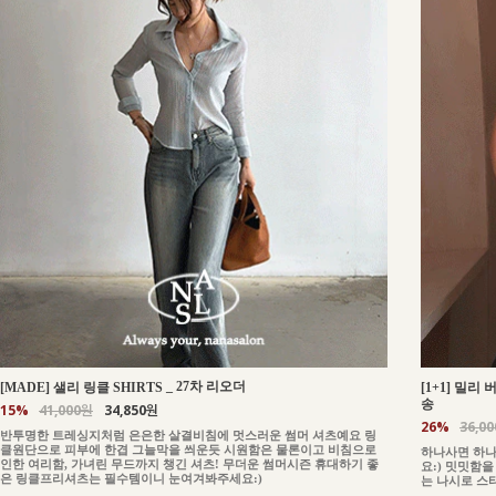
_
27차 리오더
[MADE] 샐리 링클 SHIRTS
[1+1] 밀리
송
15%
41,000원
34,850원
26%
36,0
반투명한 트레싱지처럼 은은한 살결비침에 멋스러운 썸머 셔츠예요 링
클원단으로 피부에 한겹 그늘막을 씌운듯 시원함은 물론이고 비침으로
하나사면 하나
인한 여리함, 가녀린 무드까지 챙긴 셔츠! 무더운 썸머시즌 휴대하기 좋
요:) 밋밋함
은 링클프리셔츠는 필수템이니 눈여겨봐주세요:)
는 나시로 스