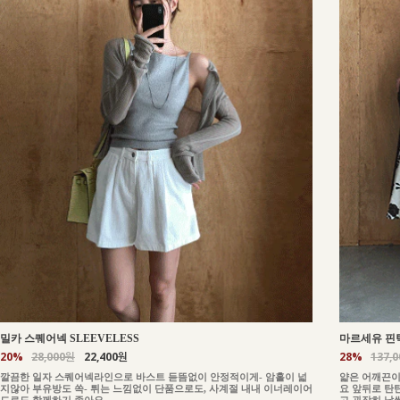
밀카 스퀘어넥 SLEEVELESS
마르세유 핀턱
20%
28,000원
22,400원
28%
137,
깔끔한 일자 스퀘어넥라인으로 바스트 듣뜸없이 안정적이게- 암홀이 넓
얇은 어깨끈이
지않아 부유방도 쏙- 튀는 느낌없이 단품으로도, 사계절 내내 이너레이어
요 앞뒤로 탄
드로도 함께하기 좋아요
고 굉장히 