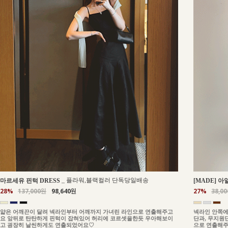
_
플라워,블랙컬러 단독당일배송
마르세유 핀턱 DRESS
[MADE] 아
28%
137,000원
98,640원
27%
38,0
얇은 어깨끈이 달려 넥라인부터 어깨까지 가녀린 라인으로 연출해주고
넥라인 안쪽에
요 앞뒤로 탄탄하게 핀턱이 잡혀있어 허리에 코르셋을한듯 우아해보이
단과, 무지원
고 굉장히 날씬하게도 연출되었어요♡
으로 연출해주