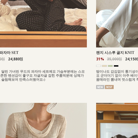
파자마 SET
팬지 시스루 골지 KNIT
00원
24,880원
31%
35,000원
24,150
 달린 가녀린 무드의 파자마 세트예요 가슴부분에는 스모
땀이나도 감김없이 통기성이
쫀한 텐션감이 좋구요 자글자글 잡힌 주름덕분에 상체가
요 군더더기 없이 아주 베
 슬림해보여 만족스러웠어요:)
몸매라인 뽐내며 멋스럽게 