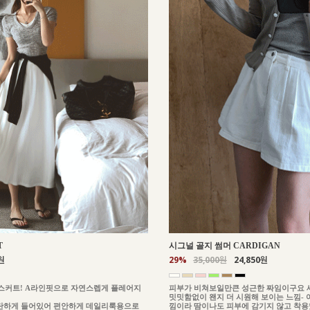
T
시그널 골지 썸머 CARDIGAN
원
29%
35,000원
24,850원
스커트! A라인핏으로 자연스렙게 플레어지
피부가 비쳐보일만큰 성근한 짜임이구요 
밋밋함없이 왠지 더 시원해 보이는 느낌-
탄하게 들어있어 편안하게 데일리룩용으로
낌이라 땀이나도 피부에 감기지 않고 착용