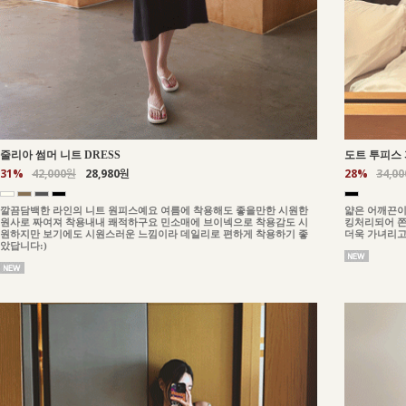
줄리아 썸머 니트 DRESS
도트 투피스 
31%
42,000원
28,980원
28%
34,0
깔끔담백한 라인의 니트 원피스예요 여름에 착용해도 좋을만한 시원한
얇은 어깨끈이
원사로 짜여져 착용내내 쾌적하구요 민소매에 브이넥으로 착용감도 시
킹처리되어 쫀
원하지만 보기에도 시원스러운 느낌이라 데일리로 편하게 착용하기 좋
더욱 가녀리고
았답니다:)