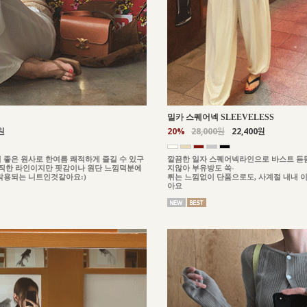
밀카 스퀘어넥 SLEEVELESS
원
20%
28,000원
22,400원
 좋은 원사로 한여름 쾌적하게 즐길 수 있구
깔끔한 일자 스퀘어넥라인으로 바스트 듣
이직한 라인이지만 핏감이나 원단 느낌덕분에
지않아 부유방도 쏙-
착용되는 니트인것같아요:)
튀는 느낌없이 단품으로도, 사계절 내내 
아요