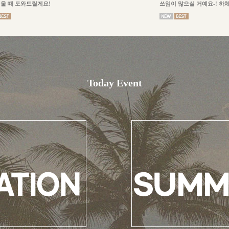
울 때 도와드릴게요!
쓰임이 많으실 거예요-! 하
Today Event