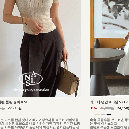
일렛 쿨링 썸머 KNIT
레이나 냉감 A라인 SKIR
00원
27,740원
31%
35,000원
24,150
는 니트를 한겹 덧대어 레이어링효과를 줬구요 아일렛원
촉촉-후들후들-부드러운 롱
단의 세련된 조합으로 니트 한장이지만 굉장히 꾸며진 느낌
는 핏이 여성스럽고
는 기특한 아이템! 더운날씨에 이것저것 겹쳐입는다는 생
밴딩도 쭈끌한 느낌없이 탄