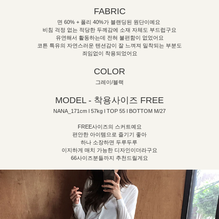
FABRIC
면 60% + 폴리 40%가 블랜딩된 원단이예요
비침 걱정 없는 적당한 두께감에 소재 자체도 부드럽구요
유연해서 활동하는데 전혀 불편함이 없었어요
코튼 특유의 자연스러운 텐션감이 잘 느껴져 밀착되는 부분도
죄임없이 착용되었어요
COLOR
그레이/블랙
MODEL - 착용사이즈 FREE
NANA_171cm l 57kg l TOP 55 l BOTTOM M/27
FREE사이즈의 스커트예요
편안한 아이템으로 즐기기 좋아
하나 소장하면 두루두루
이지하게 매치 가능한 디자인이더라구요
66사이즈분들까지 추천드릴게요