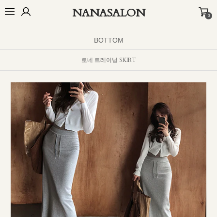
NANASALON
0
오늘출발🚚
BEST
NEW
MADE
OUTER
TOP
BOTTOM
D
BOTTOM
로네 트레이닝 SKIRT