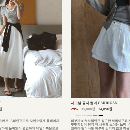
T
시그널 골지 썸머 CARDIGAN
원
29%
35,000원
24,850원
스커트! A라인핏으로 자연스렙게 플레어지
피부가 비쳐보일만큰 성근한 짜임이구요 
밋밋함없이 왠지 더 시원해 보이는 느낌-
탄하게 들어있어 편안하게 데일리룩용으로
낌이라 땀이나도 피부에 감기지 않고 착용