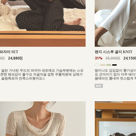
파자마 SET
팬지 시스루 골지 KNIT
00원
24,880원
31%
35,000원
24,150
 달린 가녀린 무드의 파자마 세트예요 가슴부분에는 스모
땀이나도 감김없이 통기성이
쫀한 텐션감이 좋구요 자글자글 잡힌 주름덕분에 상체가
요 군더더기 없이 아주 베
 슬림해보여 만족스러웠어요:)
몸매라인 뽐내며 멋스럽게 