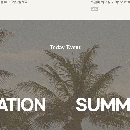
울 때 도와드릴게요!
쓰임이 많으실 거예요-! 하
Today Event