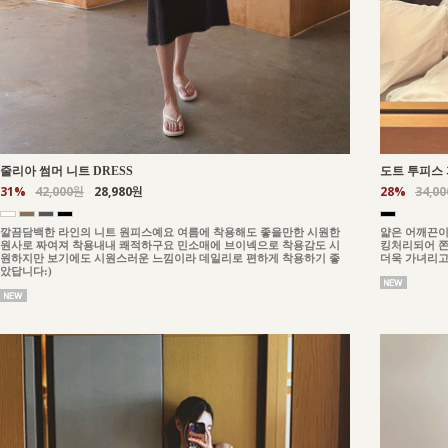
줄리아 썸머 니트 DRESS
도트 투피스 
31%
42,000원
28,980원
28%
34,0
깔끔담백한 라인의 니트 원피스예요 여름에 착용해도 좋을만한 시원한
얇은 어깨끈이
원사로 짜여져 착용내내 쾌적하구요 민소매에 브이넥으로 착용감도 시
킹처리되어 쫀
원하지만 보기에도 시원스러운 느낌이라 데일리로 편하게 착용하기 좋
더욱 가녀리고
았답니다:)