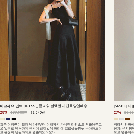
_
플라워,블랙컬러 단독당일배송
마르세유 핀턱 DRESS
[MADE] 아
28%
137,000원
98,640원
27%
38,0
얇은 어깨끈이 달려 넥라인부터 어깨까지 가녀린 라인으로 연출해주고
넥라인 안쪽에
요 앞뒤로 탄탄하게 핀턱이 잡혀있어 허리에 코르셋을한듯 우아해보이
단과, 무지원
고 굉장히 날씬하게도 연출되었어요♡
으로 연출해주