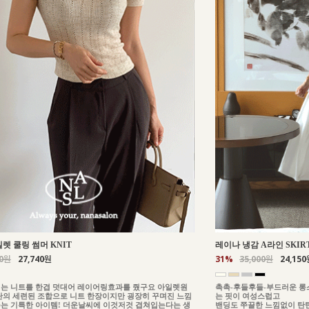
일렛 쿨링 썸머 KNIT
레이나 냉감 A라인 SKIR
00원
27,740원
31%
35,000원
24,150
는 니트를 한겹 덧대어 레이어링효과를 줬구요 아일렛원
촉촉-후들후들-부드러운 롱
단의 세련된 조합으로 니트 한장이지만 굉장히 꾸며진 느낌
는 핏이 여성스럽고
는 기특한 아이템! 더운날씨에 이것저것 겹쳐입는다는 생
밴딩도 쭈끌한 느낌없이 탄