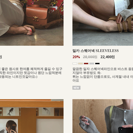
밀카 스퀘어넥 SLEEVELESS
원
20%
28,000원
22,400원
 좋은 원사로 한여름 쾌적하게 즐길 수 있구
깔끔한 일자 스퀘어넥라인으로 바스트 듣
이직한 라인이지만 핏감이나 원단 느낌덕분에
지않아 부유방도 쏙-
착용되는 니트인것같아요:)
튀는 느낌없이 단품으로도, 사계절 내내 
아요