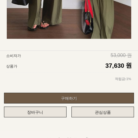
53,000 원
소비자가
원
37,630
상품가
적립금:1%
구매하기
장바구니
관심상품