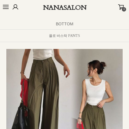
NANASALON
0
BEST
NEW
MADE
OUTER
TOP
BOTTOM
DRESS
INNER
BOTTOM
플로 바스락 PANTS