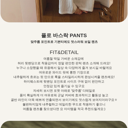
플로 바스락 PANTS
맞주름 포인트로 기본티에도 멋스러워 보일 팬츠
FIT&DETAIL
여름철 딱일 가벼운 소재감에
허리 뒷밴딩으로 착용감까지 정말 편안한 핀턱 팬츠 소개해 드려요!
누구나 소장했을 때 유용해서 일상 속 다양하게 즐겨 보시길 바랄게요
여유로운 와이드 핏에 롱한 기장으로
내추럴하게 흐르는 핏 만으로 룩을 스타일리시하게 완성시켜줄 팬츠예요!
하이웨스트에 뒷밴딩 포인트로 사이즈 구애 없이 편안하고
안정감 있게 즐기실 수 있구요
자세히 보시면 포켓 아래로 '맞주름' 디테일로
품이 확실하게 더 여유로워 군살 커버에 효과적이고 활동성 높고
골반 라인이 더욱 예쁘게 연출되면서 보이기에도 멋스럽게 보여지더라구요ㅎ
불편하지않게 내추럴하고 데일리한 무드로 착용하기 좋으니
여름철 팬츠를 찾으셨다면 요 아이템을 적극 추천드릴게요:)