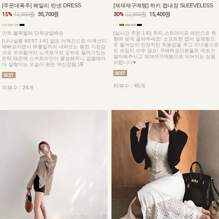
[주문대폭주] 헤일리 린넨 DRESS
[재재재구매템] 하키 캡내장 SLEEVELESS
15%
42,000원
35,700원
30%
22,000원
15,400원
민트,블랙컬러 단독당일배송
[실시간 주문 1위] 무지,스트라이프 패턴으로 취
향에 맞게 골라주세요! 소프트한 캡이 일체형으
[나나살롱 BEST 1위] 얇은 어깨끈으로 어깨선이
로 들어있어 안정적인 착용감을 주고 이너용으로
예뻐보이면서 무릎밑까지 내려오는 롱한 기장감
도 쓰임이 아주 많요! 구매하셨던분들은 무조건
으로 우아함까지 느껴졌구요 앞뒤로 들어가있는
알아봐주시고 재재재구매템으로 이어지는 상품
핀턱 때문에 스커트라인이 풍성해지니 걸을때마
이랍니다♥
다 살랑이는 모습이 완전 여신강림:)훗
리뷰수 : 45개
리뷰수 : 24개