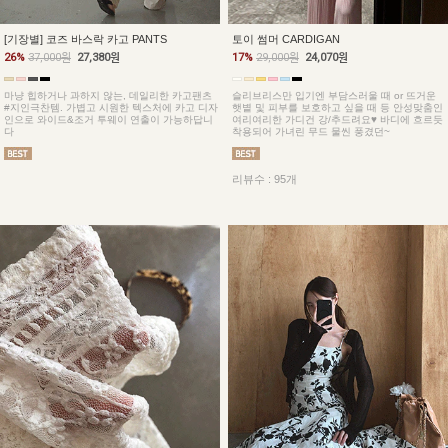
토이 썸머 CARDIGAN
[기장별] 코즈 바스락 카고 PANTS
17%
29,000원
24,070원
26%
37,000원
27,380원
슬리브리스만 입기엔 부담스러울 때 or 뜨거운
마냥 힙하거나 과하지 않는, 데일리한 카고팬츠
햇볕 및 피부를 보호하고 싶을 때 등 안성맞춤인
#지인극찬템. 가볍고 시원한 텍스처에 카고 디자
여리여리한 가디건 강/추드려요♥ 바디에 흐르듯
인으로 와이드&조거 투웨이 연출이 가능하답니
착용되어 가녀린 무드 물씬 풍겼던~
다
리뷰수 : 95개