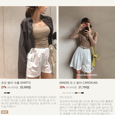
코모 썸머 크롭 SHIRTS
[MADE] 모그 썸머 CARDIGAN
27%
35,000원
25,500원
25%
29,000원
21,750원
아주 얇은 두께감으로 은은하게 피부결이 비쳐지
5차 리오더
니 은근 섹시한 느낌도 들었구요 무더운 날 이거
성근하게 짜여짐 틈 사이로 통기성 또한 훌륭해
하나만 걸쳐줘도 자외선 차단되는 효과까지 느껴
서 티셔츠, 나시 할거없이 가볍게 툭- 아우터로
지실거예요☆
걸치기 너무 좋더라구요 일교차 심한 날이나 장
마기간, 에어컨 바람이 강한 실내 사무실용으로
도 유용해 너무 추천드리는 가디건이랍니다:)