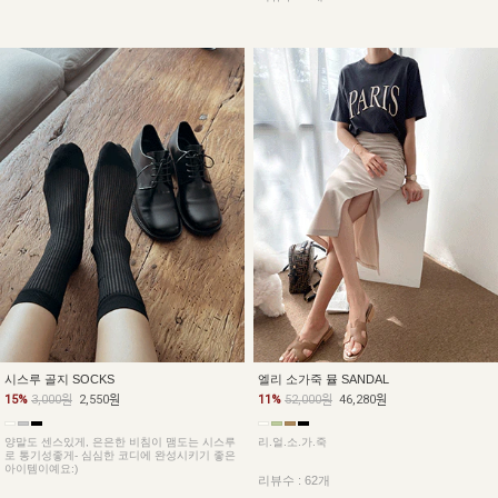
시스루 골지 SOCKS
엘리 소가죽 뮬 SANDAL
15%
3,000원
2,550원
11%
52,000원
46,280원
양말도 센스있게, 은은한 비침이 맴도는 시스루
리.얼.소.가.죽
로 통기성좋게- 심심한 코디에 완성시키기 좋은
아이템이예요:)
리뷰수 : 62개