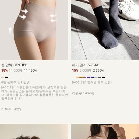
데이 골지 SOCKS
쿨 압박 PANTIES
15%
3,000원
2,550원
18%
14,000원
11,480원
[ACC 1위] 컬러별 모두 소장!
8월 셋째주 순차발송
[ACC 1위] 착용감은 라이트하게- 보정력은 단단
하게- 출렁임없는 몸매로 만들어주는 속옷이예
리뷰수 : 492개
요! 하복부를 끌어올려주어 울퉁불퉁한 똥배라인
깔끔하게 정.리
리뷰수 : 42개