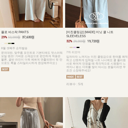
플로 바스락 PANTS
[미친쿨링감] [MADE] 미닛 쿨 니트
SLEEVELESS
29%
53,000원
37,630원
32%
29,000원
19,720원
8월 셋째주 순차발송
7차 리오더
문의대란, 맞주름 포인트로 기본티에도 멋스러워
보일 팬츠! 가벼운 소재감으로 편안하게 착용은
입자마자 느껴지는 미친 쿨링감으로 한여름 쾌적
물론, 골반 라인이 더욱 예쁘게 연출되면서 핏 만
하고 산뜻하게 입혀질 니트 나시예요 쿨 폴리원
으로도 룩을 스타일리시하게 완성해주어요:)
사로 짜여져 만졌을 때 즉각적으로 시원함이 느
껴지니 평소 더위를 많이 타시는 분들이라면 무
조건 소장해주세요!
리뷰수 : 5개