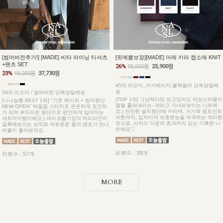
[썸머버전추가!] [MADE] 비타 라이닝 티셔츠
[핏예쁨보장][MADE] 마레 카라 캡소매 KNIT
+팬츠 SET
26%
35,000원
25,900원
23%
49,000원
37,730원
45차 리오더_카키베이지,블랙컬러 단독당일배
송
58차 리오더 / 썸머버전 단독당일배송
[TOP 1위] 그냥쳐다만 보고있어도 여성스러움이
[나나살롱 BEST 1위] "기존 베이직 + 썸머원단
철철 흘러내리는- 여리고 가녀려보이는 니트예
NEW OPEN" 박음질 스티치로 은은하게 포인트
요:) 잔잔한 골지원단에 카라넥, 거기에 원포인트
가 되며 부드러운 원단으로 편안하게 입어지는
버튼까지, 입자마자 보호본능을 자극하는 여리한
세트아이템이예요:) 세미크롭기장의 허리라인이
핏으로, 사이즈 다운의 효과까지 있는 기특한 니
잘록해보이는 상의와 여유로운 품의 팬츠가 만나
트예요♡
비율이 좋아보여요
리뷰수 : 39개
리뷰수 : 57개
MORE