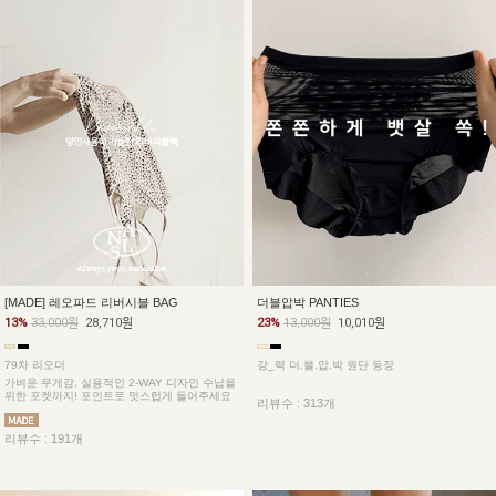
더블압박 PANTIES
[MADE] 레오파드 리버시블 BAG
23%
13,000원
10,010원
13%
33,000원
28,710원
강_력 더.블.압.박 원단 등장
79차 리오더
가벼운 무게감, 실용적인 2-WAY 디자인 수납을
위한 포켓까지! 포인트로 멋스럽게 들어주세요
리뷰수 : 313개
리뷰수 : 191개