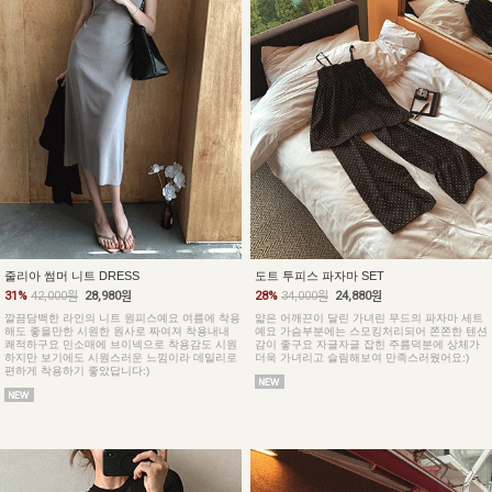
줄리아 썸머 니트 DRESS
도트 투피스 파자마 SET
31%
42,000원
28,980원
28%
34,000원
24,880원
깔끔담백한 라인의 니트 원피스예요 여름에 착용
얇은 어깨끈이 달린 가녀린 무드의 파자마 세트
해도 좋을만한 시원한 원사로 짜여져 착용내내
예요 가슴부분에는 스모킹처리되어 쫀쫀한 텐션
쾌적하구요 민소매에 브이넥으로 착용감도 시원
감이 좋구요 자글자글 잡힌 주름덕분에 상체가
하지만 보기에도 시원스러운 느낌이라 데일리로
더욱 가녀리고 슬림해보여 만족스러웠어요:)
편하게 착용하기 좋았답니다:)