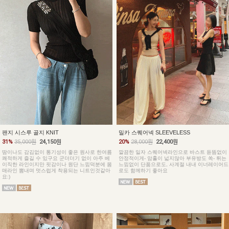
팬지 시스루 골지 KNIT
밀카 스퀘어넥 SLEEVELESS
31%
35,000원
24,150원
20%
28,000원
22,400원
땀이나도 감김없이 통기성이 좋은 원사로 한여름
깔끔한 일자 스퀘어넥라인으로 바스트 듣뜸없이
쾌적하게 즐길 수 있구요 군더더기 없이 아주 베
안정적이게- 암홀이 넓지않아 부유방도 쏙- 튀는
이직한 라인이지만 핏감이나 원단 느낌덕분에 몸
느낌없이 단품으로도, 사계절 내내 이너레이어드
매라인 뽐내며 멋스럽게 착용되는 니트인것같아
로도 함께하기 좋아요
요:)