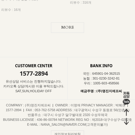
리뷰수 : 316개
리뷰수 : 16개
MORE
CUSTOMER CENTER
BANK INFO
1577-2894
국민 : 645901-04-362515
농협 : 301-0230-3242-81
유선상담 서비스는 진행하지않습니다.
우리 : 1005-603-458566
카카오톡 상담/게시판 이용 부탁드립니다.
예금주명 : (주)명진지에프씨
SAT,SUN,HOLIDAY OFF
COMPANY : (주)명진지에프씨
|
OWNER : 이명재
PRIVACY MANAGER : 박혜진
|
1577-2894
|
FAX : 053-762-5758
ADDRESS : 대구광역시 수성구 동원로 56(만촌동)
반품주소 : 대구시 수성구 달구벌대로 2320 수성우체국
BUSINESS LICENSE : 436-86-00784
NETWORK REG NO : 제2018-대구수성구-0282호
E-MAIL : NANA_SALON@NAVER.COM(고객문의불가)
개인정보처리방침