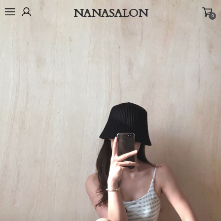
NANASALON
0
오늘출발🚚
BEST
NEW
MADE
OUTER
TOP
BOTTOM
D