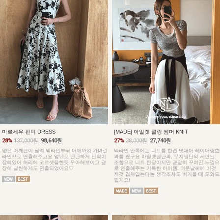
마르세유 핀턱 DRESS
[MADE] 아일렛 쿨링 썸머 KNIT
28%
137,000원
98,640원
27%
38,000원
27,740원
얇은 어깨끈이 달려 넥라인부터 어깨까지 가녀린
넥라인 안쪽에는 니트를 한겹 덧대어 레이어링효
라인으로 연출해주고요 앞뒤로 탄탄하게 핀턱이
과를 줬구요 아일렛원단과, 무지원단의 세련된
잡혀있어 허리에 코르셋을한듯 우아해보이고 굉
조합으로 니트 한장이지만 굉장히 꾸며진 느낌으
장히 날씬하게도 연출되었어요♡
로 연출해주는 기특한 아이템! 더운날씨에 이것
저것 겹쳐입는다는 생각조차도 버거울 때 도와드
릴게요!