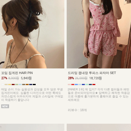
꼬임 집게핀 HAIR PIN
드리밍 캡내장 투피스 파자마 SET
27%
8,000원
5,840원
28%
26,000원
18,720원
매일 손이 가는 실용성과 감성을 모두 담은 무광
[INNER 1위] 뭐 입지? 각각 다른 컬러들과 패턴
집게핀이예요. 심플한 디자인으로 어떤 룩에도
들로 준비되어있어요★ 담백하고 쾌적한 착용감
자연스럽게 어우러지며 계절과 스타일에 구애없
으로 여름에 홀가분하게 홈웨어로 즐길 수 있는
이 착용하기 좋답니다
세트예요
리뷰수 : 18개