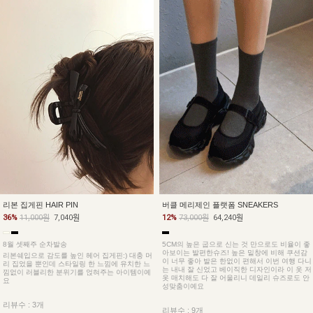
버클 메리제인 플랫폼 SNEAKERS
리본 집게핀 HAIR PIN
12%
73,000원
64,240원
36%
11,000원
7,040원
5CM의 높은 굽으로 신는 것 만으로도 비율이 좋
8월 셋째주 순차발송
아보이는 발편한슈즈! 높은 밑창에 비해 쿠션감
리본쉐입으로 감도를 높인 헤어 집게핀:) 대충 머
이 너무 좋아 발은 한없이 편해서 이번 여행 다니
리 집었을 뿐인데 스타일링 한 느낌에 유치한 느
는 내내 잘 신었고 베이직한 디자인이라 이 옷 저
낌없이 러블리한 분위기를 얹혀주는 아이템이예
옷 매치해도 다 잘 어울리니 데일리 슈즈로도 안
요
성맞춤이예요
리뷰수 : 3개
리뷰수 : 9개