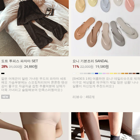
도트 투피스 파자마 SET
요니 기본조리 SANDAL
28%
34,000원
24,880원
11%
22,000원
19,580원
얇은 어깨끈이 달린 가녀린 무드의 파자마 세트
[SHOES 1위] 여름하면 요니! 데일리슈즈로 제격
예요 가슴부분에는 스모킹처리되어 쫀쫀한 텐션
이구요 색상별로 재구매가 제일 많은 상품! 나나
감이 좋구요 자글자글 잡힌 주름덕분에 상체가
살롱이 자신있게 추천드려요:)
더욱 가녀리고 슬림해보여 만족스러웠어요:)
리뷰수 : 492개