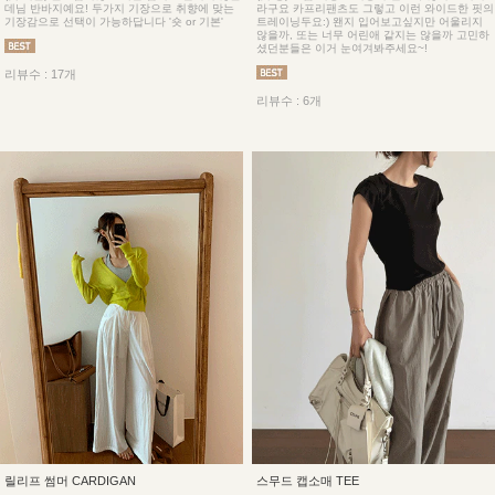
데님 반바지예요! 두가지 기장으로 취향에 맞는
라구요 카프리팬츠도 그렇고 이런 와이드한 핏의
기장감으로 선택이 가능하답니다 '숏 or 기본'
트레이닝두요:) 왠지 입어보고싶지만 어울리지
않을까, 또는 너무 어린애 같지는 않을까 고민하
셨던분들은 이거 눈여겨봐주세요~!
리뷰수 : 17개
리뷰수 : 6개
릴리프 썸머 CARDIGAN
스무드 캡소매 TEE