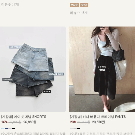
리뷰수 : 2개
리뷰수 : 5개
[기장별] 데이빗 데님 SHORTS
[기장별] 키나 버뮤다 트레이닝 PANTS
16%
32,000원
26,880원
23%
31,000원
23,870원
(숏,기본) 촌스럽지않고 매일 입어도 질리지 않을
(숏,롱) 요즘 이정도 기장의 팬츠가 많이 보이더