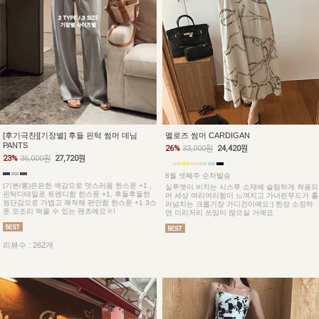
[후기극찬][기장별] 후들 핀턱 썸머 데님
멜로즈 썸머 CARDIGAN
PANTS
26%
33,000원
24,420원
23%
36,000원
27,720원
8월 셋째주 순차발송
(기본/롱)은은한 색감으로 멋스러움 한스푼 +1 ,
실루엣이 비치는 시스루 소재에 슬림하게 착용되
핀턱디테일로 트렌디함 한스푼 +1, 후들후들한
어 세상 여리여리함이 느껴지고 가녀린무드가 흘
원단감으로 가볍고 쾌적해 편안함 한스푼 +1 3스
러넘치는 크롭기장 가디건이예요:) 한장 소장하
푼 모조리 먹을 수 있는 팬츠예요ㅎ!
면 이리저리 쓰임이 많으실 거예요
리뷰수 : 262개