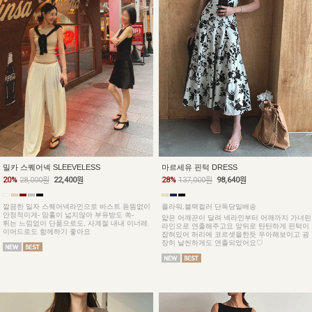
밀카 스퀘어넥 SLEEVELESS
마르세유 핀턱 DRESS
20%
28,000원
22,400원
28%
137,000원
98,640원
깔끔한 일자 스퀘어넥라인으로 바스트 듣뜸없이
플라워,블랙컬러 단독당일배송
안정적이게- 암홀이 넓지않아 부유방도 쏙-
얇은 어깨끈이 달려 넥라인부터 어깨까지 가녀린
튀는 느낌없이 단품으로도, 사계절 내내 이너레
라인으로 연출해주고요 앞뒤로 탄탄하게 핀턱이
이어드로도 함께하기 좋아요
잡혀있어 허리에 코르셋을한듯 우아해보이고 굉
장히 날씬하게도 연출되었어요♡