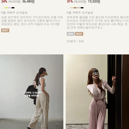
24%
48,000원
36,480원
31%
28,000원
19,320원
8월 셋째주 순차발송
8월 셋째주 순차발송
깊은 브이넥이 포인트인 가디건이예요 요즘 이런
차르르한 결감을 가진 캡소매 티셔츠예요 캡소매
상품 굉장히 많이 보이는데 그중에 컬러나이나
티셔츠는 어깨라인이 가녀려 보여 좋아하는 디자
파임정도,원단, 핏이 모두 마음에 드는 아이템!
인인데 이렇게 부드러운 원단으로 나와 촉감, 핏
감 모두 만족스럽더라구요:)
리뷰수 : 5개