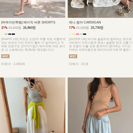
[허벅지반쪽템] 베이직 버튼 SHORTS
제나 썸머 CARDIGAN
21%
34,000원
26,860원
17%
31,000원
25,730원
[PANTS 1위] 무조건 소장각! 무릎 위로 아찔하게
[OUTER 1위] 바디에 슬림하게 밀착되는 핏으로
오는 숏츠라 다리 라인이 훨씬 더 길어보이고 가
여리핏이 자연스럽게 완성-! 슬림한 핏과 크롭 기
벼워 보였구요 군더더기없이 베이직해 어떤 코디
장 조합이 비율 보정 효과까지 챙겨주는 가디건
든 다 소화해내는 똑/똑/한/ 팬츠랍니다:)
이예요 아우터용으로 레이어드하기에 딱 좋은-!
리뷰수 : 1,403개
리뷰수 : 21개