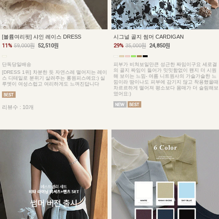
[볼륨여리핏] 샤인 레이스 DRESS
시그널 골지 썸머 CARDIGAN
11%
59,000원
52,510원
29%
35,000원
24,850원
단독당일배송
피부가 비쳐보일만큰 성근한 짜임이구요 세로결
의 골지 짜임이 들어가 밋밋함없이 왠지 더 시원
[DRESS 1위] 차분한 듯 자연스레 떨어지는 레이
해 보이는 느낌- 여름 니트원사의 가슬가슬한 느
스 디테일로 분위기 살려주는 롱원피스예요:) 실
낌이라 땀이나도 피부에 감기지 않고 착용했을때
루엣이 여성스럽고 여리하게도 느껴진답니다
차르르하게 떨어져 평소보다 몸매가 더 슬림해보
였어요:)
리뷰수 : 10개