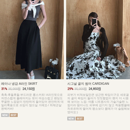
레이나 냉감 A라인 SKIRT
시그널 골지 썸머 CARDIGAN
31%
35,000원
24,150원
29%
35,000원
24,850원
촉촉-후들후들-부드러운 롱스커트! A라인핏으로
피부가 비쳐보일만큰 성근한 짜임이구요 세로결
자연스렙게 플레어지는 핏이 여성스럽고 밴딩도
의 골지 짜임이 들어가 밋밋함없이 왠지 더 시원
쭈끌한 느낌없이 탄탄하게 들어있어 편안하게 데
해 보이는 느낌- 여름 니트원사의 가슬가슬한 느
일리룩용으로 쓰임이 많으실 거예요-! 하체군살
낌이라 땀이나도 피부에 감기지 않고 착용했을때
완벽커버!
차르르하게 떨어져 평소보다 몸매가 더 슬림해보
였어요:)