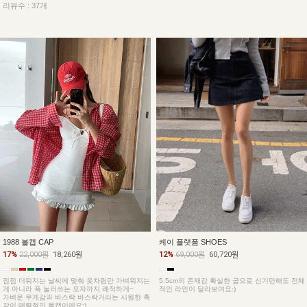
리뷰수 : 37개
1988 볼캡 CAP
케이 플랫폼 SHOES
17%
22,000원
18,260원
12%
69,000원
60,720원
점점 더워지는 날씨에 맞춰 옷차림만 가벼워지는
5.5cm의 존재감 확실한 굽으로 신기만해도 전체
게 아니라 푹 눌러쓰는 모자까지 쾌적하게~
적인 라인이 달라보여요:)
가벼운 무게감과 바스락 바스락거리는 시원한 촉
감이 매력적인 볼캡이예요:)