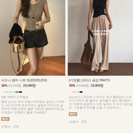
시드니 썸머 니트 SLEEVELESS
[기장별] 크리스 냉감 PANTS
26%
32,000원
23,680원
30%
34,000원
23,800원
8월 셋째주 순차발송
입는순간 1초만에 느껴지는 즉각 쿨링감이 느껴
지고 아무리 땀 흘려도 달라붙지 않는 쾌적함까
몸에 감기는 핏이 예술:) 부유방도 살포시 가려주
지! 덕분에 꿉꿉하고 더운 날에도 이 바지 입은날
고, 바디라인에 핏되어주는 슬림한 라인으로 날
은, 기분좋게 하루를 보낼 수 있었어요☆
씬하게 체형 보완은 물론, 탄탄한 랍빠처리로 늘
어짐없이 오랫동안 활용 가능해요!
리뷰수 : 2개
리뷰수 : 2개