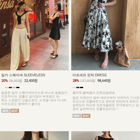
밀카 스퀘어넥 SLEEVELESS
마르세유 핀턱 DRESS
20%
28,000원
22,400원
28%
137,000원
98,640원
깔끔한 일자 스퀘어넥라인으로 바스트 듣뜸없이
플라워,블랙컬러 단독당일배송
안정적이게- 암홀이 넓지않아 부유방도 쏙-
얇은 어깨끈이 달려 넥라인부터 어깨까지 가녀린
튀는 느낌없이 단품으로도, 사계절 내내 이너레
라인으로 연출해주고요 앞뒤로 탄탄하게 핀턱이
이어드로도 함께하기 좋아요
잡혀있어 허리에 코르셋을한듯 우아해보이고 굉
장히 날씬하게도 연출되었어요♡