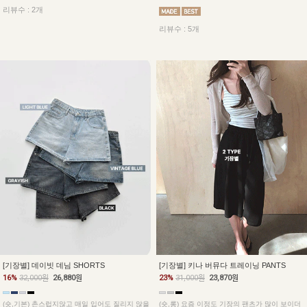
리뷰수 : 2개
리뷰수 : 5개
[기장별] 데이빗 데님 SHORTS
[기장별] 키나 버뮤다 트레이닝 PANTS
16%
32,000원
26,880원
23%
31,000원
23,870원
(숏,기본) 촌스럽지않고 매일 입어도 질리지 않을
(숏,롱) 요즘 이정도 기장의 팬츠가 많이 보이더