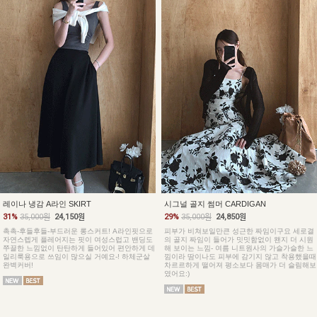
레이나 냉감 A라인 SKIRT
시그널 골지 썸머 CARDIGAN
31%
35,000원
24,150원
29%
35,000원
24,850원
촉촉-후들후들-부드러운 롱스커트! A라인핏으로
피부가 비쳐보일만큰 성근한 짜임이구요 세로결
자연스렙게 플레어지는 핏이 여성스럽고 밴딩도
의 골지 짜임이 들어가 밋밋함없이 왠지 더 시원
쭈끌한 느낌없이 탄탄하게 들어있어 편안하게 데
해 보이는 느낌- 여름 니트원사의 가슬가슬한 느
일리룩용으로 쓰임이 많으실 거예요-! 하체군살
낌이라 땀이나도 피부에 감기지 않고 착용했을때
완벽커버!
차르르하게 떨어져 평소보다 몸매가 더 슬림해보
였어요:)