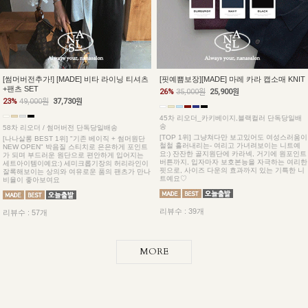
[썸머버전추가!] [MADE] 비타 라이닝 티셔츠
[핏예쁨보장][MADE] 마레 카라 캡소매 KNIT
+팬츠 SET
26%
35,000원
25,900원
23%
49,000원
37,730원
45차 리오더_카키베이지,블랙컬러 단독당일배
송
58차 리오더 / 썸머버전 단독당일배송
[TOP 1위] 그냥쳐다만 보고있어도 여성스러움이
[나나살롱 BEST 1위] "기존 베이직 + 썸머원단
철철 흘러내리는- 여리고 가녀려보이는 니트예
NEW OPEN" 박음질 스티치로 은은하게 포인트
요:) 잔잔한 골지원단에 카라넥, 거기에 원포인트
가 되며 부드러운 원단으로 편안하게 입어지는
버튼까지, 입자마자 보호본능을 자극하는 여리한
세트아이템이예요:) 세미크롭기장의 허리라인이
핏으로, 사이즈 다운의 효과까지 있는 기특한 니
잘록해보이는 상의와 여유로운 품의 팬츠가 만나
트예요♡
비율이 좋아보여요
리뷰수 : 39개
리뷰수 : 57개
MORE