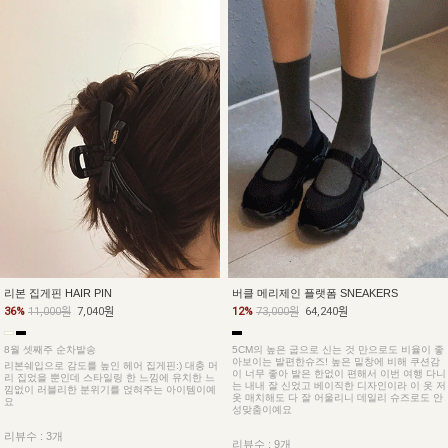
버클 메리제인 플랫폼 SNEAKERS
리본 집게핀 HAIR PIN
12%
73,000원
64,240원
36%
11,000원
7,040원
5CM의 높은 굽으로 신는 것 만으로도 비율이 좋
8월 셋째주 순차발송
아보이는 발편한슈즈! 높은 밑창에 비해 쿠션감
리본쉐입으로 감도를 높인 헤어 집게핀:) 대충 머
이 너무 좋아 발은 한없이 편해서 이번 여행 다니
리 집었을 뿐인데 스타일링 한 느낌에 유치한 느
는 내내 잘 신었고 베이직한 디자인이라 이 옷 저
낌없이 러블리한 분위기를 얹혀주는 아이템이예
옷 매치해도 다 잘 어울리니 데일리 슈즈로도 안
요
성맞춤이예요
리뷰수 : 3개
리뷰수 : 9개