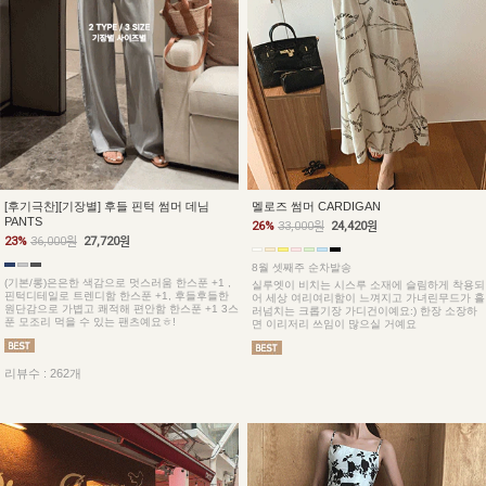
[후기극찬][기장별] 후들 핀턱 썸머 데님
멜로즈 썸머 CARDIGAN
PANTS
26%
33,000원
24,420원
23%
36,000원
27,720원
8월 셋째주 순차발송
(기본/롱)은은한 색감으로 멋스러움 한스푼 +1 ,
실루엣이 비치는 시스루 소재에 슬림하게 착용되
핀턱디테일로 트렌디함 한스푼 +1, 후들후들한
어 세상 여리여리함이 느껴지고 가녀린무드가 흘
원단감으로 가볍고 쾌적해 편안함 한스푼 +1 3스
러넘치는 크롭기장 가디건이예요:) 한장 소장하
푼 모조리 먹을 수 있는 팬츠예요ㅎ!
면 이리저리 쓰임이 많으실 거예요
리뷰수 : 262개