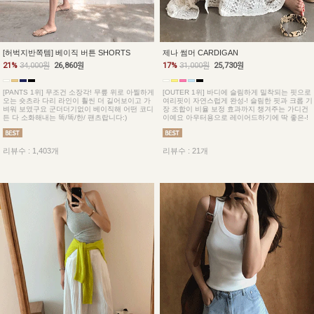
[허벅지반쪽템] 베이직 버튼 SHORTS
제나 썸머 CARDIGAN
21%
34,000원
26,860원
17%
31,000원
25,730원
[PANTS 1위] 무조건 소장각! 무릎 위로 아찔하게
[OUTER 1위] 바디에 슬림하게 밀착되는 핏으로
오는 숏츠라 다리 라인이 훨씬 더 길어보이고 가
여리핏이 자연스럽게 완성-! 슬림한 핏과 크롭 기
벼워 보였구요 군더더기없이 베이직해 어떤 코디
장 조합이 비율 보정 효과까지 챙겨주는 가디건
든 다 소화해내는 똑/똑/한/ 팬츠랍니다:)
이예요 아우터용으로 레이어드하기에 딱 좋은-!
리뷰수 : 1,403개
리뷰수 : 21개