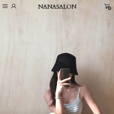
NANASALON
0
오늘출발🚚
BEST
NEW
MADE
OUTER
TOP
BOTTOM
D