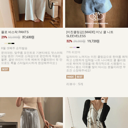
플로 바스락 PANTS
[미친쿨링감] [MADE] 미닛 쿨 니트
SLEEVELESS
29%
53,000원
37,630원
32%
29,000원
19,720원
8월 셋째주 순차발송
7차 리오더
문의대란, 맞주름 포인트로 기본티에도 멋스러워
보일 팬츠! 가벼운 소재감으로 편안하게 착용은
입자마자 느껴지는 미친 쿨링감으로 한여름 쾌적
물론, 골반 라인이 더욱 예쁘게 연출되면서 핏 만
하고 산뜻하게 입혀질 니트 나시예요 쿨 폴리원
으로도 룩을 스타일리시하게 완성해주어요:)
사로 짜여져 만졌을 때 즉각적으로 시원함이 느
껴지니 평소 더위를 많이 타시는 분들이라면 무
조건 소장해주세요!
리뷰수 : 5개