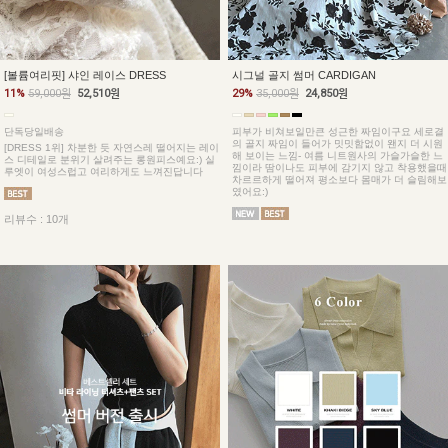
[볼륨여리핏] 샤인 레이스 DRESS
시그널 골지 썸머 CARDIGAN
11%
59,000원
52,510원
29%
35,000원
24,850원
단독당일배송
피부가 비쳐보일만큰 성근한 짜임이구요 세로결
의 골지 짜임이 들어가 밋밋함없이 왠지 더 시원
[DRESS 1위] 차분한 듯 자연스레 떨어지는 레이
해 보이는 느낌- 여름 니트원사의 가슬가슬한 느
스 디테일로 분위기 살려주는 롱원피스예요:) 실
낌이라 땀이나도 피부에 감기지 않고 착용했을때
루엣이 여성스럽고 여리하게도 느껴진답니다
차르르하게 떨어져 평소보다 몸매가 더 슬림해보
였어요:)
리뷰수 : 10개