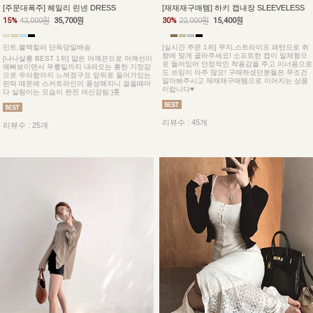
[주문대폭주] 헤일리 린넨 DRESS
[재재재구매템] 하키 캡내장 SLEEVELESS
15%
42,000원
35,700원
30%
22,000원
15,400원
민트,블랙컬러 단독당일배송
[실시간 주문 1위] 무지,스트라이프 패턴으로 취
향에 맞게 골라주세요! 소프트한 캡이 일체형으
[나나살롱 BEST 1위] 얇은 어깨끈으로 어깨선이
로 들어있어 안정적인 착용감을 주고 이너용으로
예뻐보이면서 무릎밑까지 내려오는 롱한 기장감
도 쓰임이 아주 많요! 구매하셨던분들은 무조건
으로 우아함까지 느껴졌구요 앞뒤로 들어가있는
알아봐주시고 재재재구매템으로 이어지는 상품
핀턱 때문에 스커트라인이 풍성해지니 걸을때마
이랍니다♥
다 살랑이는 모습이 완전 여신강림:)훗
리뷰수 : 45개
리뷰수 : 25개