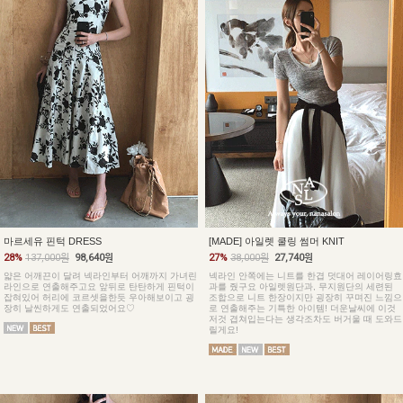
마르세유 핀턱 DRESS
[MADE] 아일렛 쿨링 썸머 KNIT
28%
137,000원
98,640원
27%
38,000원
27,740원
얇은 어깨끈이 달려 넥라인부터 어깨까지 가녀린
넥라인 안쪽에는 니트를 한겹 덧대어 레이어링효
라인으로 연출해주고요 앞뒤로 탄탄하게 핀턱이
과를 줬구요 아일렛원단과, 무지원단의 세련된
잡혀있어 허리에 코르셋을한듯 우아해보이고 굉
조합으로 니트 한장이지만 굉장히 꾸며진 느낌으
장히 날씬하게도 연출되었어요♡
로 연출해주는 기특한 아이템! 더운날씨에 이것
저것 겹쳐입는다는 생각조차도 버거울 때 도와드
릴게요!