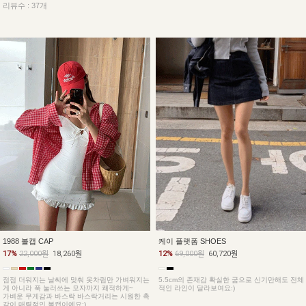
리뷰수 : 37개
1988 볼캡 CAP
케이 플랫폼 SHOES
17%
22,000원
18,260원
12%
69,000원
60,720원
점점 더워지는 날씨에 맞춰 옷차림만 가벼워지는
5.5cm의 존재감 확실한 굽으로 신기만해도 전체
게 아니라 푹 눌러쓰는 모자까지 쾌적하게~
적인 라인이 달라보여요:)
가벼운 무게감과 바스락 바스락거리는 시원한 촉
감이 매력적인 볼캡이예요:)