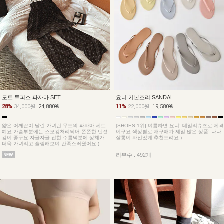
도트 투피스 파자마 SET
요니 기본조리 SANDAL
28%
34,000원
24,880원
11%
22,000원
19,580원
얇은 어깨끈이 달린 가녀린 무드의 파자마 세트
[SHOES 1위] 여름하면 요니! 데일리슈즈로 제격
예요 가슴부분에는 스모킹처리되어 쫀쫀한 텐션
이구요 색상별로 재구매가 제일 많은 상품! 나나
감이 좋구요 자글자글 잡힌 주름덕분에 상체가
살롱이 자신있게 추천드려요:)
더욱 가녀리고 슬림해보여 만족스러웠어요:)
리뷰수 : 492개