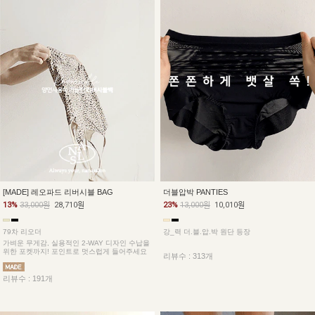
더블압박 PANTIES
[MADE] 레오파드 리버시블 BAG
23%
13,000원
10,010원
13%
33,000원
28,710원
강_력 더.블.압.박 원단 등장
79차 리오더
가벼운 무게감, 실용적인 2-WAY 디자인 수납을
위한 포켓까지! 포인트로 멋스럽게 들어주세요
리뷰수 : 313개
리뷰수 : 191개