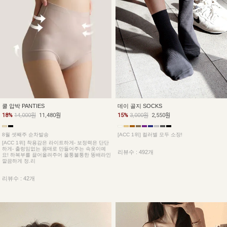
데이 골지 SOCKS
쿨 압박 PANTIES
15%
3,000원
2,550원
18%
14,000원
11,480원
[ACC 1위] 컬러별 모두 소장!
8월 셋째주 순차발송
[ACC 1위] 착용감은 라이트하게- 보정력은 단단
하게- 출렁임없는 몸매로 만들어주는 속옷이예
리뷰수 : 492개
요! 하복부를 끌어올려주어 울퉁불퉁한 똥배라인
깔끔하게 정.리
리뷰수 : 42개