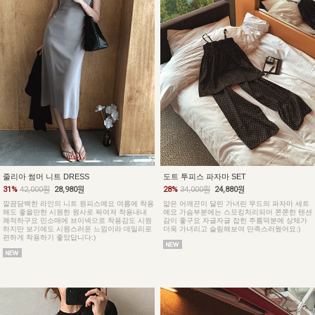
줄리아 썸머 니트 DRESS
도트 투피스 파자마 SET
31%
42,000원
28,980원
28%
34,000원
24,880원
깔끔담백한 라인의 니트 원피스예요 여름에 착용
얇은 어깨끈이 달린 가녀린 무드의 파자마 세트
해도 좋을만한 시원한 원사로 짜여져 착용내내
예요 가슴부분에는 스모킹처리되어 쫀쫀한 텐션
쾌적하구요 민소매에 브이넥으로 착용감도 시원
감이 좋구요 자글자글 잡힌 주름덕분에 상체가
하지만 보기에도 시원스러운 느낌이라 데일리로
더욱 가녀리고 슬림해보여 만족스러웠어요:)
편하게 착용하기 좋았답니다:)