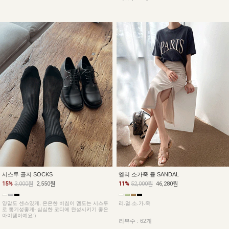
시스루 골지 SOCKS
엘리 소가죽 뮬 SANDAL
15%
3,000원
2,550원
11%
52,000원
46,280원
양말도 센스있게, 은은한 비침이 맴도는 시스루
리.얼.소.가.죽
로 통기성좋게- 심심한 코디에 완성시키기 좋은
아이템이예요:)
리뷰수 : 62개