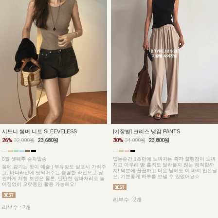
시드니 썸머 니트 SLEEVELESS
[기장별] 크리스 냉감 PANTS
26%
32,000원
23,680원
30%
34,000원
23,800원
8월 셋째주 순차발송
입는순간 1초만에 느껴지는 즉각 쿨링감이 느껴
지고 아무리 땀 흘려도 달라붙지 않는 쾌적함까
몸에 감기는 핏이 예술:) 부유방도 살포시 가려주
지! 덕분에 꿉꿉하고 더운 날에도 이 바지 입은날
고, 바디라인에 핏되어주는 슬림한 라인으로 날
은, 기분좋게 하루를 보낼 수 있었어요☆
씬하게 체형 보완은 물론, 탄탄한 랍빠처리로 늘
어짐없이 오랫동안 활용 가능해요!
리뷰수 : 2개
리뷰수 : 2개