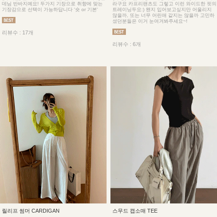
데님 반바지예요! 두가지 기장으로 취향에 맞는
라구요 카프리팬츠도 그렇고 이런 와이드한 핏의
기장감으로 선택이 가능하답니다 '숏 or 기본'
트레이닝두요:) 왠지 입어보고싶지만 어울리지
않을까, 또는 너무 어린애 같지는 않을까 고민하
셨던분들은 이거 눈여겨봐주세요~!
리뷰수 : 17개
리뷰수 : 6개
릴리프 썸머 CARDIGAN
스무드 캡소매 TEE