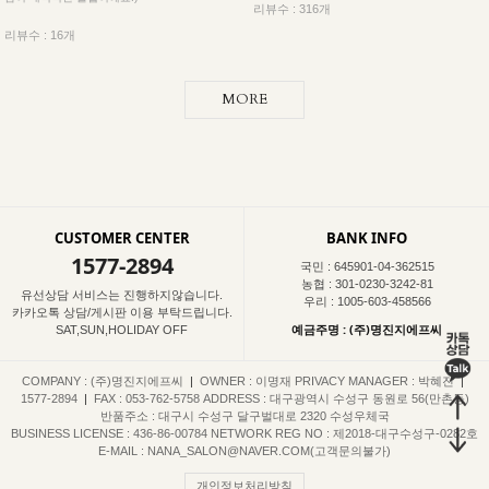
리뷰수 : 316개
리뷰수 : 16개
MORE
CUSTOMER CENTER
BANK INFO
1577-2894
국민 : 645901-04-362515
농협 : 301-0230-3242-81
유선상담 서비스는 진행하지않습니다.
우리 : 1005-603-458566
카카오톡 상담/게시판 이용 부탁드립니다.
예금주명 : (주)명진지에프씨
SAT,SUN,HOLIDAY OFF
COMPANY : (주)명진지에프씨
|
OWNER : 이명재
PRIVACY MANAGER : 박혜진
|
1577-2894
|
FAX : 053-762-5758
ADDRESS : 대구광역시 수성구 동원로 56(만촌동)
반품주소 : 대구시 수성구 달구벌대로 2320 수성우체국
BUSINESS LICENSE : 436-86-00784
NETWORK REG NO : 제2018-대구수성구-0282호
E-MAIL : NANA_SALON@NAVER.COM(고객문의불가)
개인정보처리방침