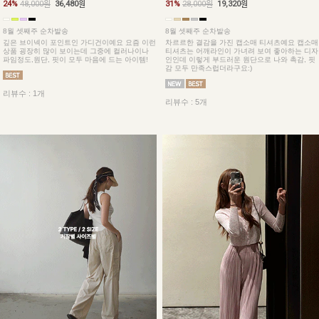
24%
48,000원
36,480원
31%
28,000원
19,320원
8월 셋째주 순차발송
8월 셋째주 순차발송
깊은 브이넥이 포인트인 가디건이예요 요즘 이런
차르르한 결감을 가진 캡소매 티셔츠예요 캡소매
상품 굉장히 많이 보이는데 그중에 컬러나이나
티셔츠는 어깨라인이 가녀려 보여 좋아하는 디자
파임정도,원단, 핏이 모두 마음에 드는 아이템!
인인데 이렇게 부드러운 원단으로 나와 촉감, 핏
감 모두 만족스럽더라구요:)
리뷰수 : 1개
리뷰수 : 5개