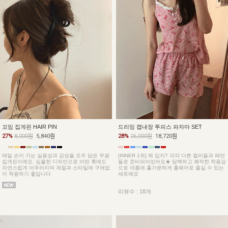
꼬임 집게핀 HAIR PIN
드리밍 캡내장 투피스 파자마 SET
27%
8,000원
5,840원
28%
26,000원
18,720원
매일 손이 가는 실용성과 감성을 모두 담은 무광
[INNER 1위] 뭐 입지? 각각 다른 컬러들과 패턴
집게핀이예요. 심플한 디자인으로 어떤 룩에도
들로 준비되어있어요★ 담백하고 쾌적한 착용감
자연스럽게 어우러지며 계절과 스타일에 구애없
으로 여름에 홀가분하게 홈웨어로 즐길 수 있는
이 착용하기 좋답니다
세트예요
리뷰수 : 18개