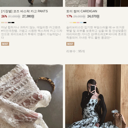
토이 썸머 CARDIGAN
[기장별] 코즈 바스락 카고 PANTS
17%
29,000원
24,070원
26%
37,000원
27,380원
슬리브리스만 입기엔 부담스러울 때 or 뜨거운
마냥 힙하거나 과하지 않는, 데일리한 카고팬츠
햇볕 및 피부를 보호하고 싶을 때 등 안성맞춤인
#지인극찬템. 가볍고 시원한 텍스처에 카고 디자
여리여리한 가디건 강/추드려요♥ 바디에 흐르듯
인으로 와이드&조거 투웨이 연출이 가능하답니
착용되어 가녀린 무드 물씬 풍겼던~
다
리뷰수 : 95개