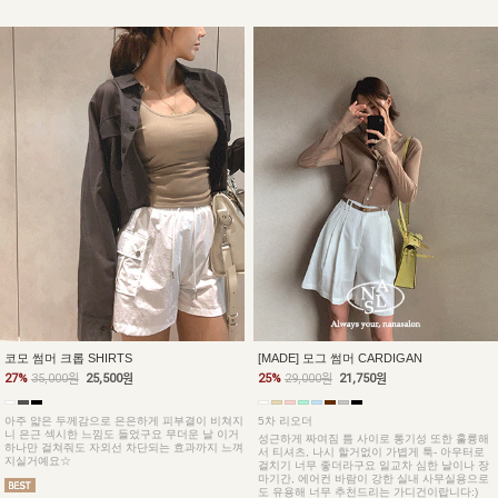
코모 썸머 크롭 SHIRTS
[MADE] 모그 썸머 CARDIGAN
27%
35,000원
25,500원
25%
29,000원
21,750원
아주 얇은 두께감으로 은은하게 피부결이 비쳐지
5차 리오더
니 은근 섹시한 느낌도 들었구요 무더운 날 이거
성근하게 짜여짐 틈 사이로 통기성 또한 훌륭해
하나만 걸쳐줘도 자외선 차단되는 효과까지 느껴
서 티셔츠, 나시 할거없이 가볍게 툭- 아우터로
지실거예요☆
걸치기 너무 좋더라구요 일교차 심한 날이나 장
마기간, 에어컨 바람이 강한 실내 사무실용으로
도 유용해 너무 추천드리는 가디건이랍니다:)