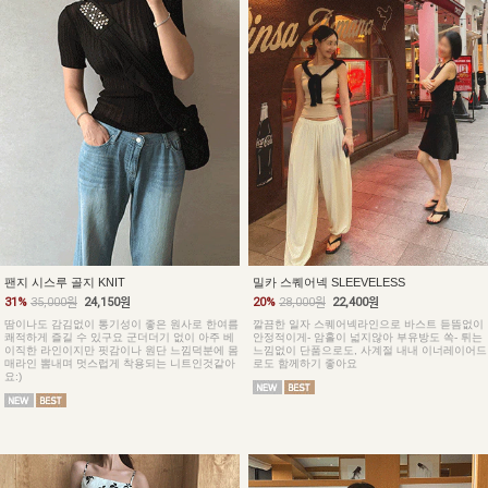
팬지 시스루 골지 KNIT
밀카 스퀘어넥 SLEEVELESS
31%
35,000원
24,150원
20%
28,000원
22,400원
땀이나도 감김없이 통기성이 좋은 원사로 한여름
깔끔한 일자 스퀘어넥라인으로 바스트 듣뜸없이
쾌적하게 즐길 수 있구요 군더더기 없이 아주 베
안정적이게- 암홀이 넓지않아 부유방도 쏙- 튀는
이직한 라인이지만 핏감이나 원단 느낌덕분에 몸
느낌없이 단품으로도, 사계절 내내 이너레이어드
매라인 뽐내며 멋스럽게 착용되는 니트인것같아
로도 함께하기 좋아요
요:)