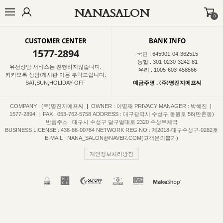
NANASALON
0
오늘출발🚚
BEST
NEW
MADE
OUTER
TOP
BOTTOM
D
CUSTOMER CENTER
BANK INFO
1577-2894
국민 : 645901-04-362515
농협 : 301-0230-3242-81
유선상담 서비스는 진행하지않습니다.
우리 : 1005-603-458566
카카오톡 상담/게시판 이용 부탁드립니다.
예금주명 : (주)명진지에프씨
SAT,SUN,HOLIDAY OFF
COMPANY : (주)명진지에프씨
|
OWNER : 이명재
PRIVACY MANAGER : 박혜진
|
1577-2894
|
FAX : 053-762-5758
ADDRESS : 대구광역시 수성구 동원로 56(만촌동)
반품주소 : 대구시 수성구 달구벌대로 2320 수성우체국
BUSINESS LICENSE : 436-86-00784
NETWORK REG NO : 제2018-대구수성구-0282호
E-MAIL : NANA_SALON@NAVER.COM(고객문의불가)
개인정보처리방침