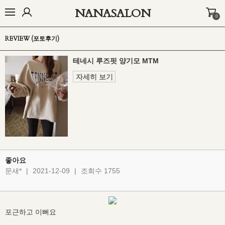
NANASALON
0
오늘출발🚚
BEST
NEW
MADE
OUTER
TOP
BOTTOM
D
REVIEW (포토후기)
테네시 루즈핏 양기모 MTM
자세히 보기
좋아요
문새*
|
2021-12-09
|
조회수 1755
포근하고 이뻐요