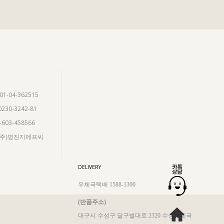
901-04-362515
0230-3242-81
5-603-458566
 (주)명진지에프씨
DELIVERY
우체국택배 1588-1300
(반품주소)
대구시 수성구 달구벌대로 2320 수성우체국