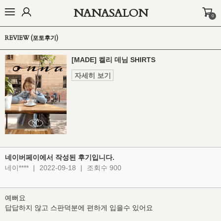
NANASALON
0
오늘출발🚚
BEST
NEW
MADE
OUTER
TOP
BOTTOM
D
REVIEW (포토후기)
[MADE] 켈리 데님 SHIRTS
자세히 보기
네이버페이에서 작성된 후기입니다.
네이****
|
2022-09-18
|
조회수 900
예뻐요
답답하지 않고 스판덕분에 편하게 입을수 있어요