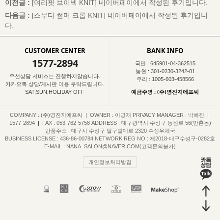
이전글 :
[여리핏 브이넥 KNIT]
네이버페이에서 작성된 후기입니다.
다음글 :
[스무디 썸머 크롭 KNIT]
네이버페이에서 작성된 후기입니
다.
CUSTOMER CENTER
BANK INFO
1577-2894
국민 : 645901-04-362515
농협 : 301-0230-3242-81
유선상담 서비스는 진행하지않습니다.
우리 : 1005-603-458566
카카오톡 상담/게시판 이용 부탁드립니다.
예금주명 : (주)명진지에프씨
SAT,SUN,HOLIDAY OFF
COMPANY : (주)명진지에프씨
|
OWNER : 이명재
PRIVACY MANAGER : 박혜진
|
1577-2894
|
FAX : 053-762-5758
ADDRESS : 대구광역시 수성구 동원로 56(만촌동)
반품주소 : 대구시 수성구 달구벌대로 2320 수성우체국
BUSINESS LICENSE : 436-86-00784
NETWORK REG NO : 제2018-대구수성구-0282호
E-MAIL : NANA_SALON@NAVER.COM(고객문의불가)
개인정보처리방침