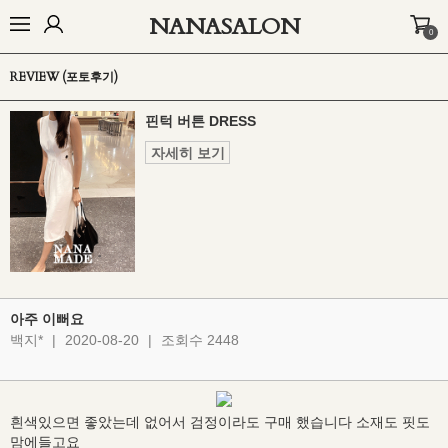
NANASALON
0
BEST
NEW
MADE
OUTER
TOP
BOTTOM
DRESS
INNER
REVIEW (포토후기)
핀턱 버튼 DRESS
자세히 보기
아주 이뻐요
백지*
|
2020-08-20
|
조회수 2448
흰색있으면 좋았는데 없어서 검정이라도 구매 했습니다 소재도 핏도
맘에들고요