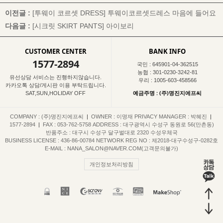
이전글 :
[투웨이 코르셋 DRESS]
투웨이코르셋드레스 마음에 들어요
다음글 :
[시크릿 SKIRT PANTS]
아이보리
CUSTOMER CENTER
BANK INFO
1577-2894
국민 : 645901-04-362515
농협 : 301-0230-3242-81
유선상담 서비스는 진행하지않습니다.
우리 : 1005-603-458566
카카오톡 상담/게시판 이용 부탁드립니다.
예금주명 : (주)명진지에프씨
SAT,SUN,HOLIDAY OFF
COMPANY : (주)명진지에프씨
|
OWNER : 이명재
PRIVACY MANAGER : 박혜진
|
1577-2894
|
FAX : 053-762-5758
ADDRESS : 대구광역시 수성구 동원로 56(만촌동)
반품주소 : 대구시 수성구 달구벌대로 2320 수성우체국
BUSINESS LICENSE : 436-86-00784
NETWORK REG NO : 제2018-대구수성구-0282호
E-MAIL : NANA_SALON@NAVER.COM(고객문의불가)
개인정보처리방침