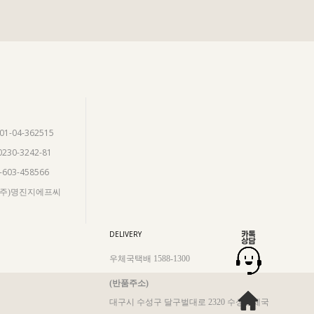
901-04-362515
0230-3242-81
5-603-458566
 (주)명진지에프씨
DELIVERY
우체국택배 1588-1300
(반품주소)
대구시 수성구 달구벌대로 2320 수성우체국