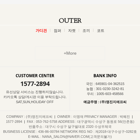
OUTER
가디건
점퍼
자켓
조끼
코트
+More
CUSTOMER CENTER
BANK INFO
1577-2894
국민 : 645901-04-362515
농협 : 301-0230-3242-81
유선상담 서비스는 진행하지않습니다.
우리 : 1005-603-458566
카카오톡 상담/게시판 이용 부탁드립니다.
예금주명 : (주)명진지에프씨
SAT,SUN,HOLIDAY OFF
COMPANY : (주)명진지에프씨
|
OWNER : 이명재
PRIVACY MANAGER : 박혜진
|
1577-2894
|
FAX : 053-762-5758
ADDRESS : 대구광역시 수성구 동원로 56(만촌동)
반품주소 : 대구시 수성구 달구벌대로 2320 수성우체국
BUSINESS LICENSE : 436-86-00784
NETWORK REG NO : 제2018-대구수성구-0282호
E-MAIL : NANA_SALON@NAVER.COM(고객문의불가)