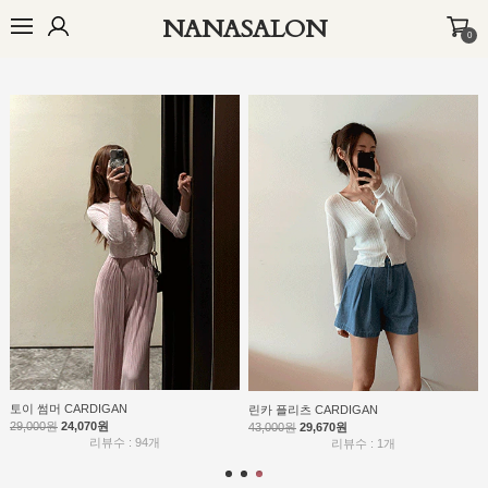
NANASALON
0
BEST
NEW
MADE
OUTER
TOP
BOTTOM
DRESS
INNER
토이 썸머 CARDIGAN
린카 플리츠 CARDIGAN
29,000원
24,070원
43,000원
29,670원
리뷰수 : 94개
리뷰수 : 1개