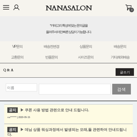
NANASALON
0
오늘출발🚚
BEST
NEW
MADE
OUTER
TOP
BOTTOM
D
* 카테고리 특성에 맞는 문의글을
올려주셔야만 빠른 상담이 가능합니다.
VIP문의
배송전변경
상품문의
배송문의
교환문의
반품문의
사이즈문의
기타,해외배송
Q & A
글쓰기
검색
공지
▶ 쿠폰 사용 방법 관련으로 안내 드립니다.
na******* | 2020-05-15
공지
▶ 데님 상품 워싱과정에서 발생되는 모래,돌 관련하여 안내드립니
다.