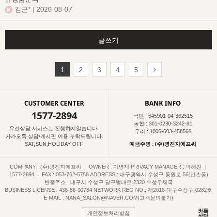
김근*
| 2026-08-07
글쓰기
1
2
3
4
5
CUSTOMER CENTER
BANK INFO
1577-2894
국민 : 645901-04-362515
농협 : 301-0230-3242-81
유선상담 서비스는 진행하지않습니다.
우리 : 1005-603-458566
카카오톡 상담/게시판 이용 부탁드립니다.
예금주명 : (주)명진지에프씨
SAT,SUN,HOLIDAY OFF
COMPANY : (주)명진지에프씨
|
OWNER : 이명재
PRIVACY MANAGER : 박혜진
|
1577-2894
|
FAX : 053-762-5758
ADDRESS : 대구광역시 수성구 동원로 56(만촌동)
반품주소 : 대구시 수성구 달구벌대로 2320 수성우체국
BUSINESS LICENSE : 436-86-00784
NETWORK REG NO : 제2018-대구수성구-0282호
E-MAIL : NANA_SALON@NAVER.COM(고객문의불가)
개인정보처리방침