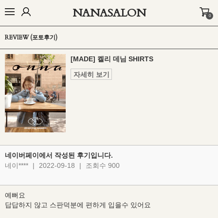
NANASALON
0
오늘출발🚚
BEST
NEW
MADE
OUTER
TOP
BOTTOM
D
REVIEW (포토후기)
[MADE] 켈리 데님 SHIRTS
자세히 보기
네이버페이에서 작성된 후기입니다.
네이****
|
2022-09-18
|
조회수 900
예뻐요
답답하지 않고 스판덕분에 편하게 입을수 있어요