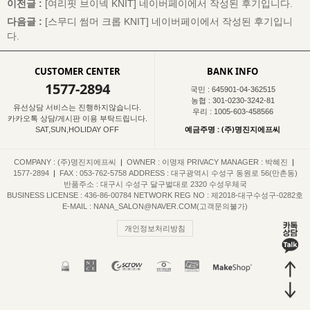
이전글 :
[여리핏 브이넥 KNIT]
네이버페이에서 작성된 후기입니다.
다음글 :
[스무디 썸머 크롭 KNIT]
네이버페이에서 작성된 후기입니
다.
CUSTOMER CENTER
BANK INFO
1577-2894
국민 : 645901-04-362515
농협 : 301-0230-3242-81
유선상담 서비스는 진행하지않습니다.
우리 : 1005-603-458566
카카오톡 상담/게시판 이용 부탁드립니다.
예금주명 : (주)명진지에프씨
SAT,SUN,HOLIDAY OFF
COMPANY : (주)명진지에프씨
|
OWNER : 이명재
PRIVACY MANAGER : 박혜진
|
1577-2894
|
FAX : 053-762-5758
ADDRESS : 대구광역시 수성구 동원로 56(만촌동)
반품주소 : 대구시 수성구 달구벌대로 2320 수성우체국
BUSINESS LICENSE : 436-86-00784
NETWORK REG NO : 제2018-대구수성구-0282호
E-MAIL : NANA_SALON@NAVER.COM(고객문의불가)
개인정보처리방침