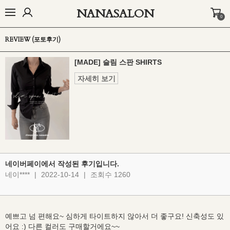
NANASALON
0
BEST
NEW
MADE
OUTER
TOP
BOTTOM
DRESS
INNER
REVIEW (포토후기)
[MADE] 슬림 스판 SHIRTS
자세히 보기
네이버페이에서 작성된 후기입니다.
네이****
|
2022-10-14
|
조회수 1260
예쁘고 넘 편해요~ 심하게 타이트하지 않아서 더 좋구요! 신축성도 있
어요 :) 다른 컬러도 구매할거에요~~