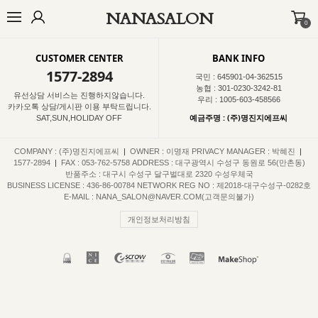
NANASALON
0
BEST
NEW
MADE
OUTER
TOP
BOTTOM
DRESS
INNER
CUSTOMER CENTER
BANK INFO
1577-2894
국민 : 645901-04-362515
농협 : 301-0230-3242-81
유선상담 서비스는 진행하지않습니다.
우리 : 1005-603-458566
카카오톡 상담/게시판 이용 부탁드립니다.
예금주명 : (주)명진지에프씨
SAT,SUN,HOLIDAY OFF
COMPANY : (주)명진지에프씨
|
OWNER : 이명재
PRIVACY MANAGER : 박혜진
|
1577-2894
|
FAX : 053-762-5758
ADDRESS : 대구광역시 수성구 동원로 56(만촌동)
반품주소 : 대구시 수성구 달구벌대로 2320 수성우체국
BUSINESS LICENSE : 436-86-00784
NETWORK REG NO : 제2018-대구수성구-0282호
E-MAIL : NANA_SALON@NAVER.COM(고객문의불가)
개인정보처리방침