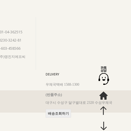
901-04-362515
0230-3242-81
5-603-458566
 (주)명진지에프씨
DELIVERY
우체국택배 1588-1300
(반품주소)
대구시 수성구 달구벌대로 2320 수성우체국
배송조회하기