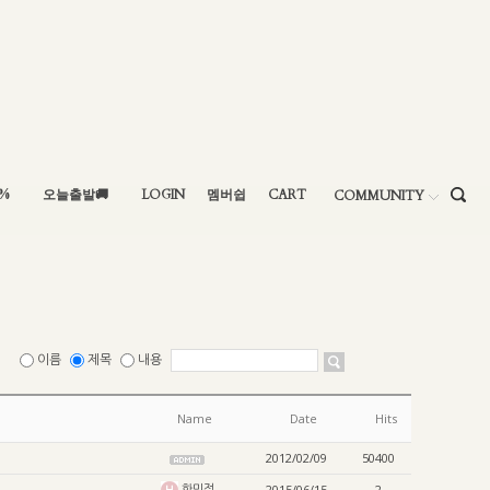
5%
오늘출발🚚
LOGIN
멤버쉽
CART
COMMUNITY
이름
제목
내용
Name
Date
Hits
2012/02/09
50400
한민정
2015/06/15
2