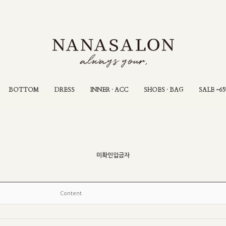
BOTTOM
DRESS
INNER · ACC
SHOES · BAG
SALE ~6
미확인입금자
Content