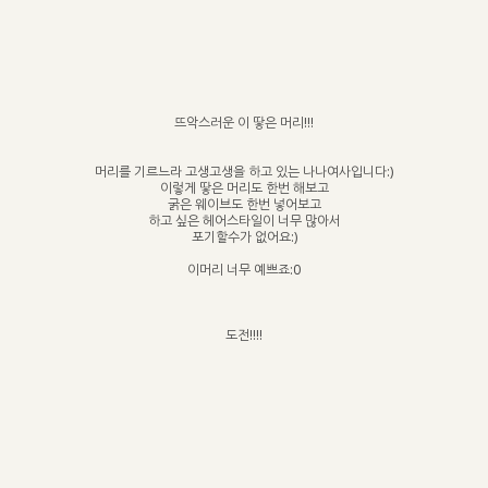
뜨악스러운 이 땋은 머리!!!
머리를 기르느라 고생고생을 하고 있는 나나여사입니다:)
이렇게 땋은 머리도 한번 해보고
굵은 웨이브도 한번 넣어보고
하고 싶은 헤어스타일이 너무 많아서
포기할수가 없어요:)
이머리 너무 예쁘죠:0
도전!!!!