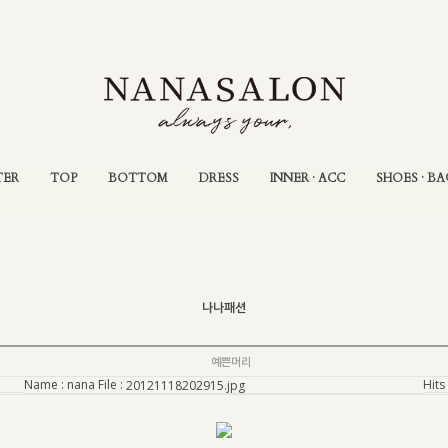
TER
TOP
BOTTOM
DRESS
INNER · ACC
SHOES · BA
나나패션
예쁜머리
Name :
nana
File :
Hits 
20121118202915.jpg