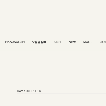
NANASALON
오늘출발🚚
BEST
NEW
MADE
OU
Date :
2012-11-18