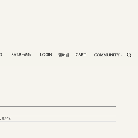
G
SALE ~65%
LOGIN
멤버쉽
CART
COMMUNITY
:
9748