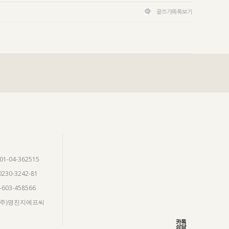
글쓰기
목록보기
901-04-362515
0230-3242-81
5-603-458566
 (주)명진지에프씨