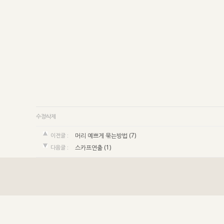
수정
삭제
(7)
이전글 :
머리 예쁘게 묶는방법
(1)
다음글 :
스카프연출