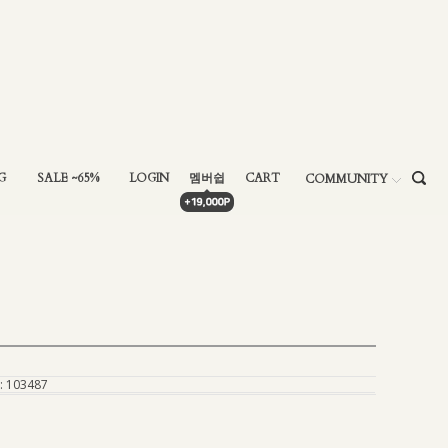
G
SALE ~65%
LOGIN
멤버쉽
CART
COMMUNITY
:
103487