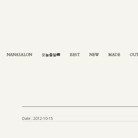
NANASALON
오늘출발🚚
BEST
NEW
MADE
OU
Date :
2012-10-15