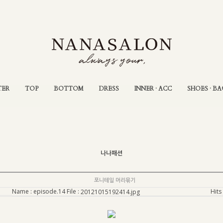
TER
TOP
BOTTOM
DRESS
INNER · ACC
SHOES · BA
나나패션
포니테일 머리묶기
Name :
episode.14
File :
Hits 
20121015192414.jpg