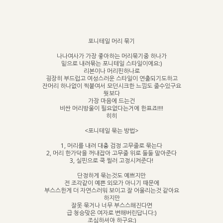
포니테일 머리 묶기
나나여사가 가장 좋아하는 머리묶기중 하나가
밑으로 내려묶는 포니테일 스타일이에요:)
리본이나 머리핀하나로
굉장히 부드럽고 여성스러운 스타일이 연출되기도하고
잔머리 하나없이 찍붙여서 모던시크한 느낌도 줄수있구요
뭣보다
가장 마음에 드는건
비싼 머리방울이 필요없다는거에 한표죠!!!!
히히
<포니테일 묶는 방법>
1, 머리를 내려 대충 검정 고무줄로 묶는다
2, 머리 한가닥을 꺼내잡아 고무줄 위로 둘둘 말아준다
3, 실핀으로 쿡 찔러 고정시켜준다!
단정하게 묶는것도 예쁘지만
전 조각같이 예쁜 외모가 아니기 때문에
부스스한게 더 자연스러워 보이고 잘 어울리는것 같아요
하지만
잘못 묶거나 너무 부스스해진다면
급 청승맞은 여자로 변해버린답니다:)
조심하셔야 하구요:)